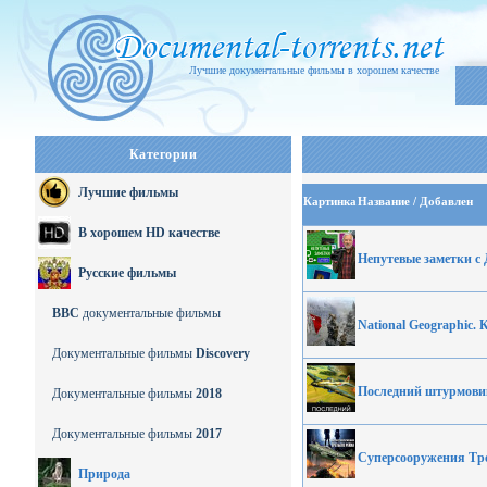
Лучшие документальные фильмы в хорошем качестве
Категории
Лучшие фильмы
Картинка
Название / Добавлен
В хорошем HD качестве
Непутевые заметки 
Русские фильмы
BBC
документальные фильмы
National Geographic. 
Документальные фильмы
Discovery
Последний штурмови
Документальные фильмы
2018
Документальные фильмы
2017
Суперсооружения Тре
Природа