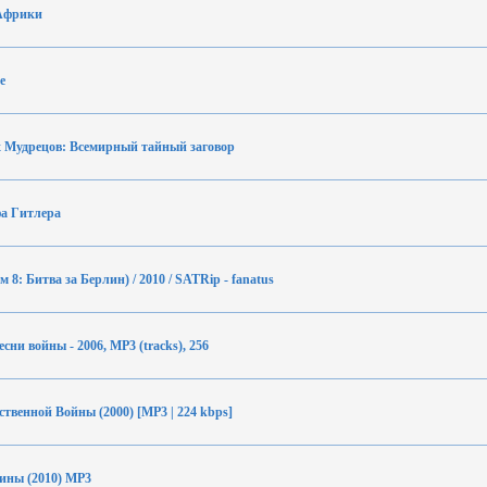
 Африки
е
 Мудрецов: Всемирный тайный заговор
а Гитлера
8: Битва за Берлин) / 2010 / SATRip - fanatus
сни войны - 2006, MP3 (tracks), 256
твенной Войны (2000) [MP3 | 224 kbps]
дины (2010) MP3