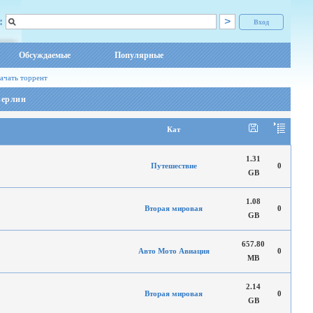
:
Вход
Обсуждаемые
Популярные
ачать торрент
Берлин
Кат
1.31
Путешествие
0
GB
1.08
Вторая мировая
0
GB
657.80
Авто Мото Авиация
0
MB
2.14
Вторая мировая
0
GB