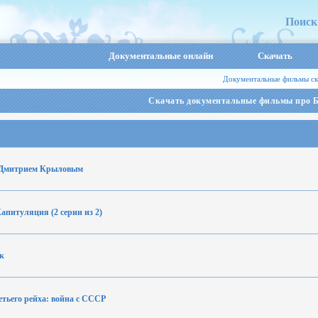
Поиск
Документальные онлайн
Скачать
Документальные фильмы ск
Скачать документальные фильмы про 
с Дмитрием Крыловым
Капитуляция (2 серии из 2)
к
тьего рейха: война с СССР