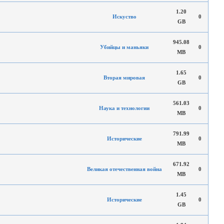
1.20
Искуство
0
GB
945.08
Убийцы и маньяки
0
MB
1.65
Вторая мировая
0
GB
561.03
Наука и технологии
0
MB
791.99
Исторические
0
MB
671.92
Великая отечественная война
0
MB
1.45
Исторические
0
GB