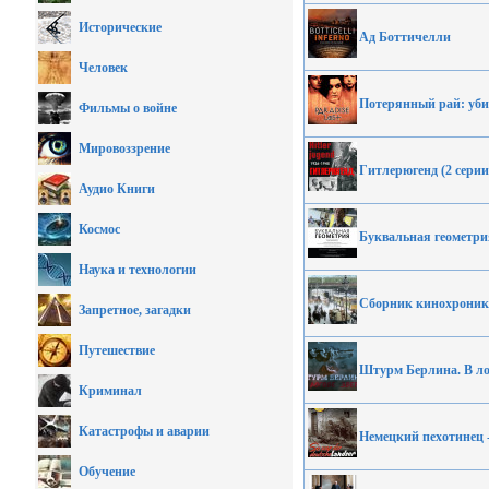
Исторические
Ад Боттичелли
Человек
Потерянный рай: уби
Фильмы о войне
Мировоззрение
Гитлерюгенд (2 серии 
Аудио Книги
Космос
Буквальная геометри
Наука и технологии
Сборник кинохроники:
Запретное, загадки
Путешествие
Штурм Берлина. В ло
Криминал
Катастрофы и аварии
Немецкий пехотинец 
Обучение