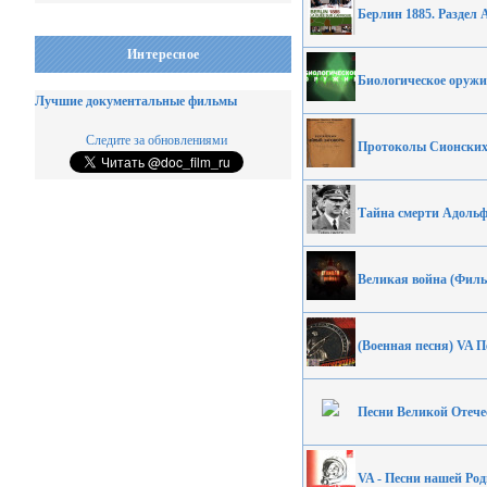
Берлин 1885. Раздел
Интересное
Биологическое оружи
Лучшие документальные фильмы
Следите за обновлениями
Протоколы Сионских
Тайна смерти Адольф
Великая война (Фильм 
(Военная песня) VA Пе
Песни Великой Отечес
VA - Песни нашей Ро