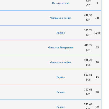
1.84
Исторические
0
GB
449.36
Фильмы о войне
148
MB
139.75
Разное
1246
MB
411.77
Фильмы биографии
35
MB
500.28
Фильмы о войне
78
MB
897.81
Разное
45
MB
102.61
Разное
48
MB
575.63
Разное
90