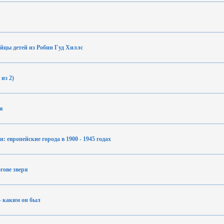
йцы детей из Робин Гуд Хиллс
из 2)
я
 европейские города в 1900 - 1945 годах
гове зверя
- каким он был