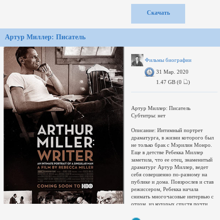
Доп. информация: Intelsat 15
(85.0°E) DVB-S
Скачать
формат: MKV
Сравнение с раздачей:
Артур Миллер: Писатель
эта раздача
сравниваемая
Совпадающие по размеру файлы
&middot; шт.
Фильмы биографии
Нет совпадений
31 Мар. 2020
Несовпадающие файлы &middot;
шт.
1.47 GB (0
)
Свернуть
Развернуть
Переключить
Артур Миллер: Писатель
Имя &darr;
Субтитры: нет
Размер &darr;
Описание: Интимный портрет
драматурга, в жизни которого был
не только брак с Мэрилин Монро.
Еще в детстве Ребекка Миллер
заметила, что ее отец, знаменитый
драматург Артур Миллер, ведет
себя совершенно по-разному на
публике и дома. Повзрослев и став
режиссером, Ребекка начала
снимать многочасовые интервью с
отцом, из которых спустя почти
полтора десятилетия после его
смерти смонтировала фильм,