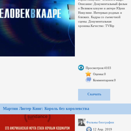
Описание: Документальный фильм
о Великом клоуне и актере Юрии
Никулине. Интервью родных и
близких. Кадры со съемочной
сцены. Документальная
хроника.Качество: TVRip
Просмотров:4103
Оценка:0
Комментариев:0
Скачать
Мартин Лютер Кинг: Король без королевства
Фильмы биографии
12 Апр. 2019