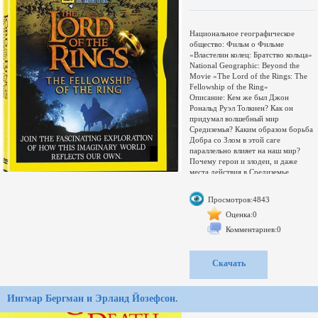
(4:3), 25.000 fps, 809 Kbps (0.165
bit/pixel)
Национальное географическое
общество: Фильм о Фильме
«Властелин колец: Братство кольца»
National Geographic: Beyond the
Movie «The Lord of the Rings: The
Fellowship of the Ring»
Описание: Кем же был Джон
Рональд Руэл Толкиен? Как он
придумал волшебный мир
Средиземья? Каким образом борьба
Добра со Злом в этой саге
параллельно влияет на наш мир?
Почему герои и злодеи, и даже
места действия в Средиземье,
кажутся нам столь пугающе
знакомыми? Кого можно назвать
Просмотров:4843
настоящими Фродо в нашей
сегодняшней жизни?
Оценка:0
Только "Нэшнл Джиогрэфик" может
Комментариев:0
представить столь уникальный
взгляд на фильм-блокбастер и
подлинную историю, стоящую за
Скачать
ним. Для подлинных ценителей
эпопеи Толкиена!Обложка в
оформлении от DVD-релиза, в то
Ингмар Бергман и Эрланд Йозефсон.
время как в раздаче ТВ-рип.
Видео: Разрешение: 512x384 (4/3),