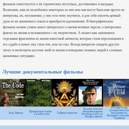
фильмах повествуется о их героических поступках, достижениях и наградах.
Возможно, вам не полюбились некоторых из них или они могут быть вам просто не
интересны, но, несомненно, у них есть чему поучится, и для себя извлечь ценный
урок из их жизненного опыта и приобрести вдохновение. В биографических
фильмах можно узнать много интересного о жизни великих персон, о интересных
фактах их жизни и познакомится с их творчеством. А может вам запомнится
отдельные фрагменты из жизни известной личности, которые стали переломными в
его судьбе и помог ему стать тем, кем он стал. Всегда интересно увидеть другую
эпоху и посмотреть кусочек чьей-то жизни и поведение сильных людей в сложных
жизненных ситуациях.
Лучшие документальные фильмы
Русские Руны
Кольцо власти 2:
(докирилическа
Прекрасная зелёная /
обезьянья кровь /
Код Линукс
Тайные общества
письменность,
La belle verte
The Ring of Power 2:
Валерий Алексеев
Monkey Blood
Чудинов)