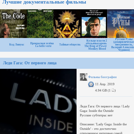
Лучшие документальные фильмы
формат: AVI
Аудио 2: AC-3, 48.0 KHz, 6 ch, 384
Kbps, CBR - английский
Русские Руны
Кольцо власти 2:
(докирилическа
Прекрасная зелёная /
обезьянья кровь /
Код Линукс
Тайные общества
письменность,
La belle verte
The Ring of Power 2:
Валерий Алексеев
Monkey Blood
Чудинов)
Леди Гага: От первого лица
Фильмы биографии
11 Апр. 2019
4.94 GB (1
)
Леди Гага: От первого лица / Lady
Gaga: Inside the Outside
Русские субтитры: нет
Описание: 'Lady Gaga: Inside the
Outside' - это достаточно
откровенное интервью самой