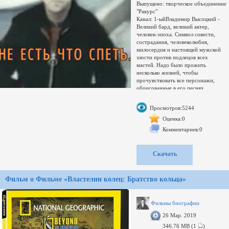
Выпущено: творческое объединение
"Ракурс"
Канал: 1-ыйВладимир Высоцкий -
Великий бард, великий актер,
человек-эпоха. Символ совести,
сострадания, человеколюбия,
милосердия и настоящей мужской
злости против подлецов всех
мастей. Надо было прожить
несколько жизней, чтобы
прочувствовать все персонажи,
обрисованные в его песнях,
которые знает наизусть огромная
страна.25 января 2006 года ему
Просмотров:5244
исполнилось бы 68 лет.В основу
документального фильма легли
Оценка:0
уникальные документальные
Комментариев:0
материалы - фрагменты концертов,
студийных записей, спектаклей на
Таганке и телевизионных интервью
Скачать
Владимира Высоцкого, снятых
советскими и зарубежными
операторами. В фильме звучат
Фильм о Фильме «Властелин колец: Братство кольца»
более тридцати поэтических
произведений в авторском
исполнении, стихотворения других
авторов в исполнении Владимира
Фильмы биографии
Высоцкого в театральных
26 Мар. 2019
постановках.Качество: TVRip
Видео: MPEG4, XviD, 512x384
346.76 MB (1
)