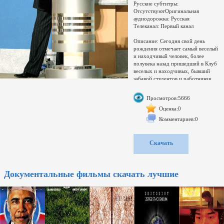
Русские субтитры:
ОтсутствуютОригинальная
аудиодорожка: Русская
Телеканал: Первый канал
Описание: Сегодня свой день
рождения отмечает самый веселый
и находчивый человек, более
полувека назад пришедший в Клуб
веселых и находчивых, бывший
забавой студентов и работников
советских НИИ, и за долгие годы
превративший его в КВН —
Просмотров:5666
кузницу кадров отечественной
индустрии юмора, блестящую
Оценка:0
стартовую площадку для любого
Комментариев:0
шоу-бизнеса и, наконец, просто в
бизнес-империю. 24 ноября
Александру Маслякову исполняется
Скачать
78 лет. В 2019-м году Александр
Васильевич Масляков отмечает 55-
летие с момента своего первого
появления на советском
Документальные фильмы скачать лучшие
телевидении. Большое количество
передач Центрального телевидения
не обошлось без участия
Александра Васильевича. Начиная с
60-х годов, когда Александр
Масляков впервые оказался на
экране в качестве соведущего,