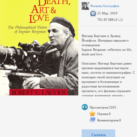
Кадров в секунду: 25,00, Битрейт:
878 kbps, Фактор качества: 0,18
Фильмы биографии
b/px, Кодек: DivX (4 / 5 / 6)
21 Мар. 2019
701.85 MB (4
)
Ингмар Бергман и Эрланд
Йозефсон. Интервью шведского
телевидения
Ingmar Bergman: reflection on life,
death and love
Описание: Ингмар Бергман давно
признан выдающимся мастером
кино, поэтом от кинематографии. С
помощью своей интуиции он
проникает в болезненные и
радостные воспоминания
прошлого, его фильмы отражают
сильные жизненные эмоции -
ужас, любовь, ненависть и страх
смерти. Он редко даёт интервью, но
Просмотров:3203
сделал исключение вместе со своим
старинным другом, знаменитым
Оценка:0
шведским актёром Эрландом
Комментариев:0
Йозефсоном.
Ингмар Бергман: Размышления о
жизни, смерти и любви. С участием
Скачать
Эрланда Йозефсона.Язык -