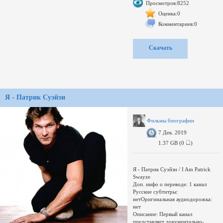
Просмотров:8252
открывающий автора "Смерти
коммивояжера" с неизвестной
Оценка:0
стороны. Отвечая на вопросы
Комментариев:0
дочери, писатель откровенно
рассказывает и о своем
недолговечном браке с Мэрилин
Скачать
Монро, и о звездном статусе в
послевоенной Америке, когда "не
было ничего важнее хорошей
пьесы", и о "маккартизме" –
голливудской охоте на коммунистов
и сочувствующих, во время которой
его близкий друг, режиссер Элиа
Я - Патрик Суэйзи
Казан, ради карьеры дал показания,
сломавшие несколько жизней.
Доп. информация: DVB-SНаграды:
Фильмы биографии
премия Michigan Award
7 Дек. 2019
1.37 GB (0
)
Я - Патрик Суэйзи / I Am Patrick
Swayze
Доп. инфо о переводе: 1 канал
Русские субтитры:
нетОригинальная аудиодорожка:
нет
Описание: Первый канал
представляет документально-