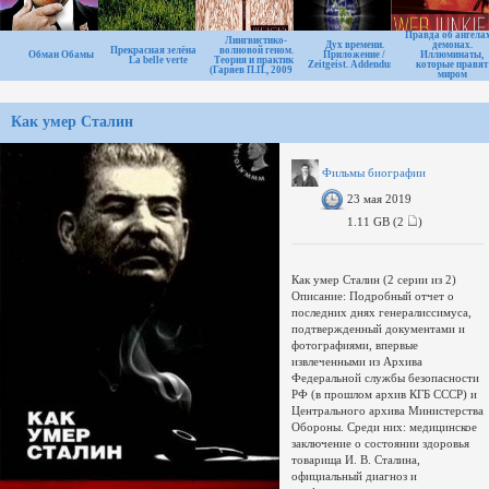
началась его увлекательная
телевизионная история.Релиз
Правда об ангела
Лингвистико-
группы: | Автор релиза:
Дух времени.
демонах.
Прекрасная зелёная /
волновой геном.
Обман Обамы
Приложение /
Иллюминаты,
La belle verte
Теория и практика
Zeitgeist. Addendum.
которые правят
(Гаряев П.П., 2009 г)
миром
Как умер Сталин
Фильмы биографии
23 мая 2019
1.11 GB (2
)
Как умер Сталин (2 серии из 2)
Описание: Подробный отчет о
последних днях генералиссимуса,
подтвержденный документами и
фотографиями, впервые
извлеченными из Архива
Федеральной службы безопасности
РФ (в прошлом архив КГБ СССР) и
Центрального архива Министерства
Обороны. Среди них: медицинское
заключение о состоянии здоровья
товарища И. В. Сталина,
официальный диагноз и