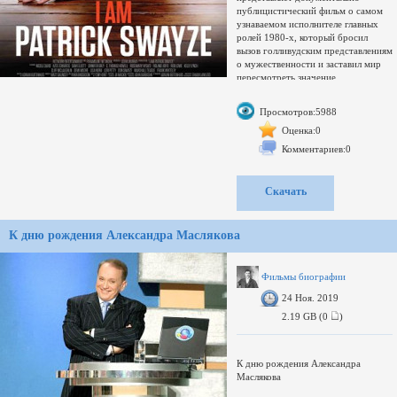
публицистический фильм о самом
узнаваемом исполнителе главных
ролей 1980-х, который бросил
вызов голливудским представлениям
о мужественности и заставил мир
пересмотреть значение
формулировки «самый сексуальный
мужчина на свете».
Просмотров:5988
Этот документальный фильм,
включающий редкие домашние
Оценка:0
видео, фотографии и оригинальные
Комментариев:0
интервью с близкими знакомыми
актера (включая коллег по его
крупнейшим кинохитам), позволяет
Скачать
составить представление о Суэйзи
без учета его статуса секс-символа
и вникнуть во внутренние
К дню рождения Александра Маслякова
противоречия звезды, которая так
часто оказывалась недопонятой.
Бьющая через край энергия,
легендарные роли и остававшиеся за
Фильмы биографии
кадром битвы Суэйзи с алкоголем и
24 Ноя. 2019
раком — родные, друзья и коллеги
Патрика размышляют о жизни и
2.19 GB (0
)
наследии человека, которого они
ласково звали «дружище».
К дню рождения Александра
Маслякова