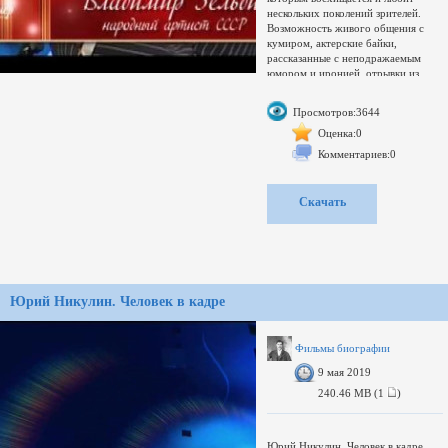
нескольких поколений зрителей.
Возможность живого общения с
кумиром, актерские байки,
рассказанные с неподражаемым
юмором и иронией, отрывки из
спектаклей и кинофильмов,
воспоминания о партнерах по сцене
Просмотров:3644
и кино – этот вечер запомнится
надолго.(28 января (10 февраля)
Оценка:0
1915, Козлов, Тамбовская губерния
Комментариев:0
— 31 октября 2016, Москва) —
советский российский актёр театра
и кино. Артист Центрального
Скачать
академического театра Российской
армии (1945—2016).Полный
кавалер ордена «За заслуги перед
Отечеством». Народный артист
СССР (1975). Лауреат Сталинской
премии второй степени (1951) и
Премии Правительства Российской
Юрий Никулин. Человек в кадре
Федерации (2008).Наряду с Н. А.
Анненковым был одним из двух
мировых профессиональных
Фильмы биографии
театральных актёров, которые,
9 мая 2019
оставаясь в профессии, отметили
100-летний
240.46 MB (1
)
Юрий Никулин. Человек в кадре