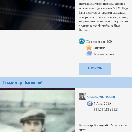
экстравагантной певицы, данное
эксклюзивно для канала MTV. Леди
Гага делится со своими фанатами
историями о своём детстве, семье,
творческом становлении и развитии,
а также о своей любви к Нью-
Йорку.
Доп. информация:
Русская дорожка взята отсюда.
Просмотров:4390
Аудио #1: Dolby AC3 48000Hz
Оценка:0
stereo 384kbps (Оригинал:
Комментариев:0
Английский язык)
Аудио #2: MPEG Audio Layer 3
44100Hz stereo 128kbps (Перевод
Скачать
канала MTV: Русский язык)
Владимир Высоцкий
Фильмы биографии
7 Апр. 2019
348.93 MB (1
)
Владимир Высоцкий - Мне есть что
спеть