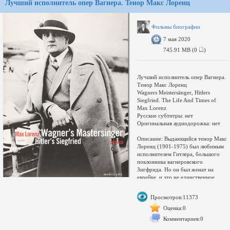
Лучший исполнитель опер Вагнера. Тенор Макс Лоренц
Фильмы биографии
7 мая 2020
745.91 MB (0
)
Лучший исполнитель опер Вагнера.
Тенор Макс Лоренц
Wagners Meistersänger, Hitlers
Siegfried. The Life And Times of
Max Lorenz
Русские субтитры: нет
Оригинальная аудиодорожка: нет
Описание: Выдающийся тенор Макс
Лоренц (1901-1975) был любимым
исполнителем Гитлера, большого
поклонника вагнеровского
Зигфрида. Но он был женат на
еврейке, и это не единственное
расхождение с нацистской
моралью. Биография этой
Просмотров:11373
выдающейся личности, тесно
переплетённая с эпохой бурных
Оценка:0
исторических событий, является
Комментариев:0
предметом нашего фильма.