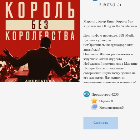
2.19 GB (1
)
Мартин Лютер Кинг: Король без
королевства / King in the Wilderness
Доп. инфо о переводе: SDI Media
Русские субтитры:
нетОригинальная аудиодорожка:
английский
Описание: Фильм рассказывает о
закулисье жизни лауреата
Нобелевской премии мира Мартине
Лютере Кинге и показывает
совершенно иную точку зрения на
его характер. Для одних он —
воплощение упорства и пламенный
борец за равноправие. Для
соратников — обычный человек со
Просмотров:4230
своими терзаниями. Основа
документальной картины —
Оценка:0
интервью с теми, кто был с героем
Комментариев:0
незадолго до его убийства. Фильм
включает в себя уникальные
архивные материалы, а также
Скачать
записи телефонных разговоров с
президентом США Линдоном
Джонсоном.
Сэмпл:
http://multi-up.com/1194921