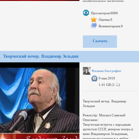
неофициальное заключение
консилиума врачей, итоги
медицинских осмотров. Зрители
Просмотров:6080
узнают о том, что до сих пор
оставалось тайной: к примеру, что к
Оценка:0
бальзамированию врачи начали
Комментариев:0
готовиться задолго до смерти «отца
народов», гроб для
генералиссимуса плотник (некий
Скачать
Василий Ерастович) сколотил из
неструганых досок, а текст
некролога утвердили еще 2 марта.
Творческий вечер. Владимир Зельдин
Будет показан Акт
патологоанатомического
исследования, только недавно
рассекреченный и еще не известный
Фильмы биографии
большинству российских ученых:
9 мая 2019
10 страниц скрупулезного анализа,
проведенного в ночь с 5 на 6 марта.
1.41 GB (1
)
Впервые перед телекамерой о
последних часах жизни Сталина
Творческий вечер. Владимир
Зельдин
Режиссёр: Михаил Славский
Описание:
Творческая встреча с народным
артистом СССР, актером театра и
кино Владимиром Зельдиным,
которым восхищается и любит