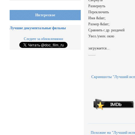
Свернуть
Развернуть
Переключить
Интересное
Имя &darr;
Размер &darr;
Лучшие документальные фильмы
Сравнить с др. раздачей
Увел./умен. окно
Следите за обновлениями
загружается...
........
Скриншоты "Лучший испо
Похожие на "Лучший испо