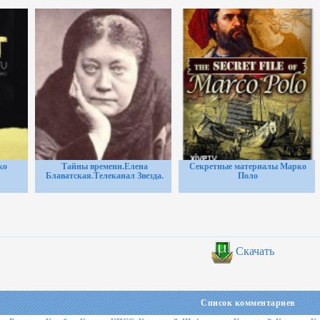
ко
Тайны времени.Елена
Секретные материалы Марко
Блаватская.Телеканал Звезда.
Поло
Скачать
Список комментариев