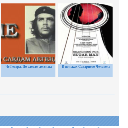
Че Гевара. По следам легенды
В поисках Сахарного Человека