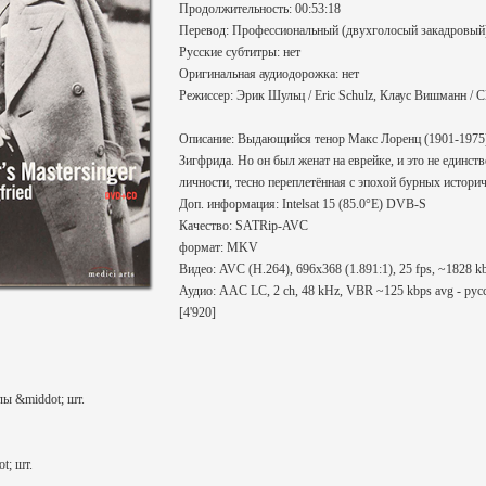
Продолжительность: 00:53:18
Перевод: Профессиональный (двухголосый закадровый
Русские субтитры: нет
Оригинальная аудиодорожка: нет
Режиссер: Эрик Шульц / Eric Schulz, Клаус Вишманн / 
Описание: Выдающийся тенор Макс Лоренц (1901-1975
Зигфрида. Но он был женат на еврейке, и это не единс
личности, тесно переплетённая с эпохой бурных истори
Доп. информация: Intelsat 15 (85.0°E) DVB-S
Качество: SATRip-AVC
формат: MKV
Видео: AVC (H.264), 696x368 (1.891:1), 25 fps, ~1828 kbp
Аудио: AAC LC, 2 ch, 48 kHz, VBR ~125 kbps avg - рус
[4'920]
ы &middot; шт.
t; шт.