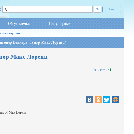
:
Вход
Обсуждаемые
Популярные
ачать торрент
ь опер Вагнера. Тенор Макс Лоренц"
енор Макс Лоренц
Голосов:
0
imes of Max Lorenz