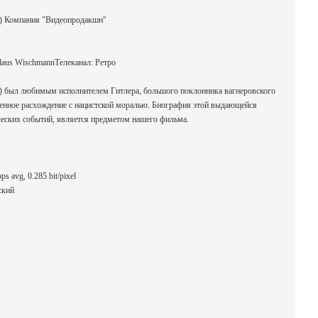
) Компания "Видеопродакшн"
Claus WischmannТелеканал: Ретро
) был любимым исполнителем Гитлера, большого поклонника вагнеровского
твенное расхождение с нацистской моралью. Биография этой выдающейся
ческих событий, является предметом нашего фильма.
s avg, 0.285 bit/pixel
ский