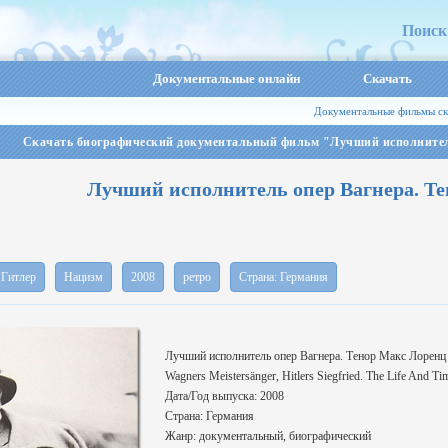
Поиск
Документальные онлайн
Скачать
Документальные фильмы ск
Скачать биографический документальный фильм "Лучший исполнител
Лучший исполнитель опер Вагнера. Т
Гитлер
Нацизм
2008
ретро
Страна: Германия
Лучший исполнитель опер Вагнера. Тенор Макс Лоренц
Wagners Meistersänger, Hitlers Siegfried. The Life And T
Дата/Год выпуска: 2008
Страна: Германия
Жанр: документальный, биографический