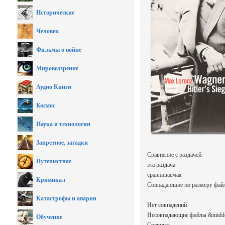
Исторические
Человек
Фильмы о войне
Мировоззрение
Аудио Книги
Космос
Наука и технологии
Запретное, загадки
Сравнение с раздачей:
Путешествие
эта раздача
сравниваемая
Криминал
Совпадающие по размеру файл
Катастрофы и аварии
Нет совпадений
Несовпадающие файлы &middo
Обучение