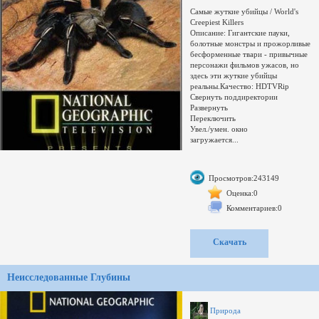
Самые жуткие убийцы / World's
Creepiest Killers
Описание: Гигантские пауки,
болотные монстры и прожорливые
бесформенные твари - привычные
персонажи фильмов ужасов, но
здесь эти жуткие убийцы
реальны.Качество: HDTVRip
Свернуть поддиректории
Развернуть
Переключить
Увел./умен. окно
загружается...
Просмотров:243149
Оценка:0
Комментариев:0
Скачать
Неисследованные Глубины
Природа