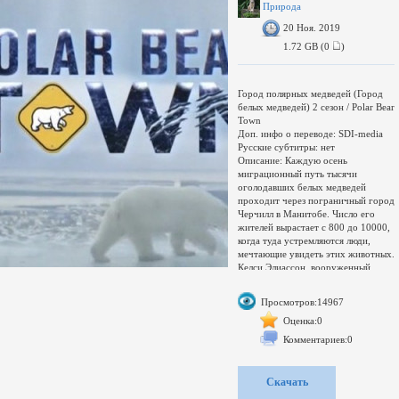
Увел./умен. окно
Природа
загружается...
20 Ноя. 2019
1.72 GB (0
)
Город полярных медведей (Город
белых медведей) 2 сезон / Polar Bear
Town
Доп. инфо о переводе: SDI-media
Русские субтитры: нет
Описание: Каждую осень
миграционный путь тысячи
оголодавших белых медведей
проходит через пограничный город
Черчилл в Манитобе. Число его
жителей вырастает с 800 до 10000,
когда туда устремляются люди,
мечтающие увидеть этих животных.
Келси Элиассон, вооруженный
одной ракетницей, сопровождает
клиентов среди величественных
Просмотров:14967
медведей. Движимый страстью к
приключениям, он отваживается
Оценка:0
приближаться к ним вплотную,
Комментариев:0
стремясь защитить как людей, так и
животных. Его друг и наставник
Деннис Компайр отлично ладит с
Скачать
медведями и местными жителями.