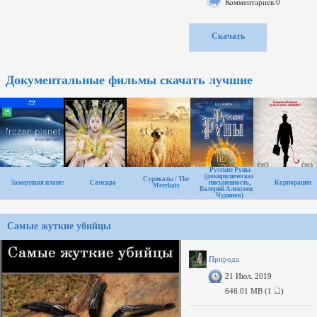
Комментариев:0
Скачать
Документальные фильмы скачать лучшие
Русские Руны
(докирилическая
Сурикаты / The
Замерзшая планета
Самсара
письменность,
Корпорация
Meerkats
Валерий Алексеевич
Чудинов)
Самые жуткие убийцы
Природа
21 Июл. 2019
646.01 MB (1
)