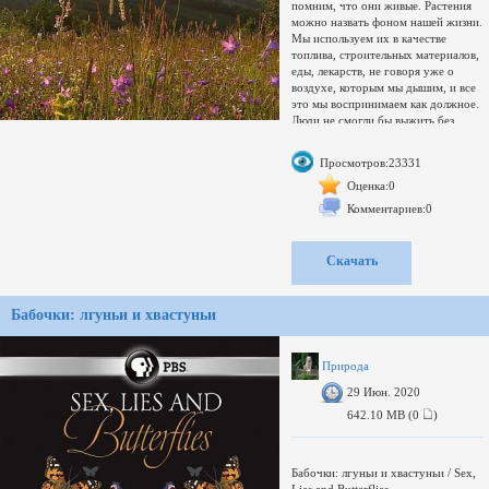
помним, что они живые. Растения
можно назвать фоном нашей жизни.
Мы используем их в качестве
топлива, строительных материалов,
еды, лекарств, не говоря уже о
воздухе, которым мы дышим, и все
это мы воспринимаем как должное.
Люди не смогли бы выжить без
растений. Растительный мир
существует около 500 миллионов
Просмотров:23331
лет, и он помогает сохранить нашу
планету живой. Этот фильм
Оценка:0
расскажет вам про силу цветов!
Комментариев:0
формат: MKV
Сравнение с раздачей:
эта раздача
Скачать
сравниваемая
Совпадающие по размеру файлы
&middot; шт.
Бабочки: лгуньи и хвастуньи
Нет совпадений
Несовпадающие файлы &middot;
шт.
Свернуть
Природа
Развернуть
29 Июн. 2020
Переключить
Имя &darr;
642.10 MB (0
)
Размер &darr;
Сравнить с др. раздачей
Увел./умен. окно
Бабочки: лгуньи и хвастуньи / Sex,
загружается...
Lies and Butterflies