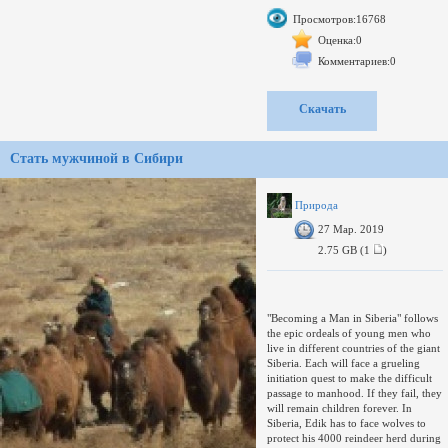
century spacecraft and sophisticated
Просмотров:16768
imaging technology are venturing
into uncharted territory every day,
Оценка:0
and much of the extraordinary
Комментариев:0
phenomena are happening right in
our own cosmic backyard.
Take an exhilarating, unprecedented
Скачать
3D tour of the seven most amazing
wonders of our solar system,
beginning with a trip to Enceladus,
Стать мужчиной в Сибири
one of Saturn s outer moons, where
icy geysers spout from its surface.
Then venture to Saturn s famous
rings, which contain mountain ranges
Природа
that rival the Alps; dive into Jupiter s
27 Мар. 2019
Great Red Spot, the eye of the biggest
2.75 GB (1
)
"Becoming a Man in Siberia" follows
the epic ordeals of young men who
live in different countries of the giant
Siberia. Each will face a grueling
initiation quest to make the difficult
passage to manhood. If they fail, they
will remain children forever. In
Siberia, Edik has to face wolves to
protect his 4000 reindeer herd during