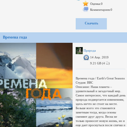
другие смертоносные, но
Оценка:0
сногсшибательные пещеры и
Комментариев:0
натыкаются на очередную загадку.
Тайна скрывается глубоко под
поверхностью земли, еще в одной
Скачать
пещере гигантских кристаллов.
Доп. информация: Необработанный
поток AVC со спутника, вырезана
Времена года
реклама, восстановлена индексация.
В TS оставить не получается,
появляется прогрессирующий
рассинхрон.
Природа
Сэмпл: http:// СПАМ
14 Апр. 2019
формат: MKV
Знание - сила!
9.21 GB (4
)
Охраняйте его как следует!Мои
раздачи
Как сделать грамотный
Времена года / Earth's Great Seasons
Студия: BBC
Описание: Наша планета –
удивительный и загадочный мир.
Самое интересное, что каждый день
природа подвергается изменениям,
здесь ничто не стоит на месте.
Больше всего это становится
заметным тогда, когда сезоны
сменяют друг друга. Весна не
только приносит новую жизнь, но и
еще дает проснуться после спячки и