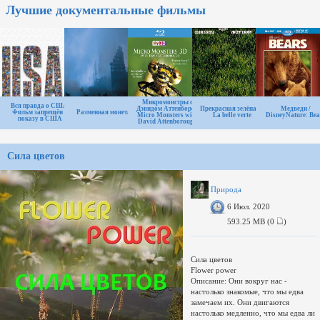
Лучшие документальные фильмы
Микромонстры с
Вся правда о США.
Дэвидом Аттенборо /
Прекрасная зелёная /
Медведи /
Фильм запрещён к
Разменная монета
Micro Monsters with
La belle verte
DisneyNature: Bea
показу в США
David Attenborough
Сила цветов
Природа
6 Июл. 2020
593.25 MB (0
)
Сила цветов
Flower power
Описание: Они вокруг нас -
настолько знакомые, что мы едва
замечаем их. Они двигаются
настолько медленно, что мы едва ли