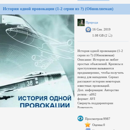
Бывший хиппи Брайан Ладун хоть и
не является проводником, но тоже
История одной провокации (1-2 серии из ?) (Обновляемая)
не сидит без дела: его свора
эскимосских собак привлекает
любопытных медведей и туристов.
Сэмпл:
Природа
https://www.sendspace.com/file/adwjho
16 Сен. 2019
1.08 GB (2
)
История одной провокации (1-2
серии из ?) (Обновляемая)
Описание: История не любит
простых объяснений. Кризисы и
преступления вызываются
преднамеренно, чтобы получить
повод для нападения. Сериал
расскажет историю некоторых
известных провокаций.
Доп. информация: Авторство
релиза - alf62
формат: AVI
Свернуть поддиректории
Развернуть
Переключить
Увел./умен. окно
Просмотров:9987
загружается...
Оценка:0