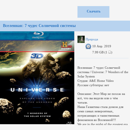
немалое количество пластиковых
отходов в океане, находясь в
поисках самого большого существа
Скачать
на земле - голубого кита. Из-за
небрежности некоторых людей
океан постепенно теряет свою
Вселенная: 7 чудес Солнечной системы
чистоту и первозданный вид.
Задумавшись над источниками этой
проблемы, мужчина объединяет
усилия с ныряльщицей по имени
Природа
Таня Стритер, а также с
10 Апр. 2019
международной командой
исследователей и ученых. Вместе
7.99 GB (1
)
они отправляются в очень
интересное и познавательное
Вселенная: 7 чудес Солнечной
системы / Universe: 7 Wonders of the
Solar System
Студия: A&E Home Video
Русские субтитры: нет
Описание: Этот Мир не похож на
всё, что вы видели или о чём
читали.
Наша Галактика стала домом для
семи самых невероятных,
потрясающих и таинственных
феноменов во Вселенной!!!
We are in the midst of the greatest era
of space discovery. Twenty first-