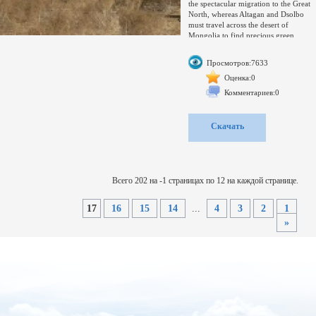
the spectacular migration to the Great
North, whereas Altagan and Dsolbo
must travel across the desert of
Mongolia to find precious green
pastures to feed their entire camel
herd during the winter. Two ordeals,
Просмотров:7633
each for the same goal: Becoming a
Man!Выпущено: Франция
Оценка:0
Аудио#1: Russian: 48 kHz, AC3, 5.1,
Комментариев:0
~192 .00 kbps avg |Одноголосый
закадровый|
Аудио#2: English: 48 kHz, DTS, 5.1,
Скачать
~755.00 kbps avg
Субтитры: None
Всего 202 на -1 страницах по 12 на каждой странице.
17
16
15
14
...
4
3
2
1
»