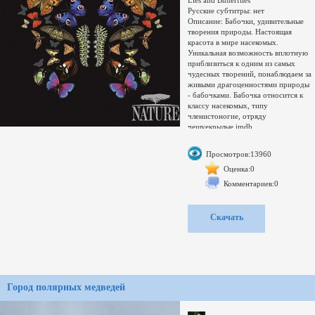
Русские субтитры: нет
Описание: Бабочки, удивительные
творения природы. Настоящая
красота в мире насекомых.
Уникальная возможность вплотную
приблизиться к одним из самых
чудесных творений, понаблюдаем за
живыми драгоценностями природы
- бабочками. Бабочка относится к
классу насекомых, типу
членистоногие, отряду
чешуекрылые.imdb
Сэмпл:
https://www.sendspace.com/file/qlqa30
Просмотров:13960
формат: MKV
Сравнение с раздачей:
Оценка:0
эта раздача
Комментариев:0
сравниваемая
Совпадающие по размеру файлы
&middot; шт.
Скачать
Нет совпадений
Несовпадающие файлы &middot;
шт.
Свернуть
Развернуть
Переключить
Имя &darr;
Город полярных медведей
Размер &darr;
Сравнить с др. раздачей