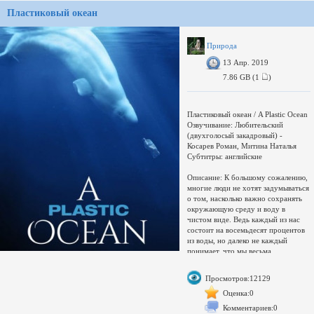
условия и различные препятствия, у
Пластиковый океан
этих людей успешно получается
создавать новые рабочие места, при
этом неплохо зарабатывать и делать
жизнь американцев здоровее.
Природа
Документальный фильм
13 Апр. 2019
реалистично и доступно, на
примерах объясняет новаторские
7.86 GB (1
)
технологии в области
возобновляемых источников
энергии, дающих надежду на
Пластиковый океан / A Plastic Ocean
светлое будущее.
Озвучивание: Любительский
Контейнер:
(двухголосый закадровый) -
Косарев Роман, Митина Наталья
Субтитры: английские
Описание: К большому сожалению,
многие люди не хотят задумываться
о том, насколько важно сохранять
окружающую среду и воду в
чистом виде. Ведь каждый из нас
состоит на восемьдесят процентов
из воды, но далеко не каждый
понимает, что мы весьма
разрушительно влияем на хрупкую
экосистему планеты, засоряя водные
Просмотров:12129
просторы.Журналист по имени
Крейг Лисон в фильме
Оценка:0
«Пластиковый океан» обнаруживает
Комментариев:0