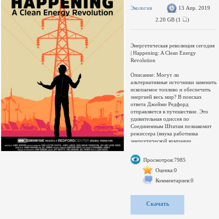
Экология
13 Апр. 2019
2.20 GB (1
)
Энергетическая революция сегодня
| Happening: A Clean Energy
Revolution
Описание: Могут ли
альтернативные источники заменить
ископаемое топливо и обеспечить
энергией весь мир? В поисках
ответа Джейми Редфорд
отправляется в путешествие. Это
удивительная одиссея по
Соединенным Штатам познакомит
режиссера (внука работника
энергетической компании
“Chevron” и сына Роберта
Редфорда, известного актера,
Просмотров:7985
защитника окружающей среды) и
нас с предпринимателями,
Оценка:0
общественными деятелями и
Комментариев:0
обычными гражданами, которые
выступают первопроходцами в
использовании экологически чистых
Скачать
энергетических решений. Несмотря
на часто не самые благоприятные