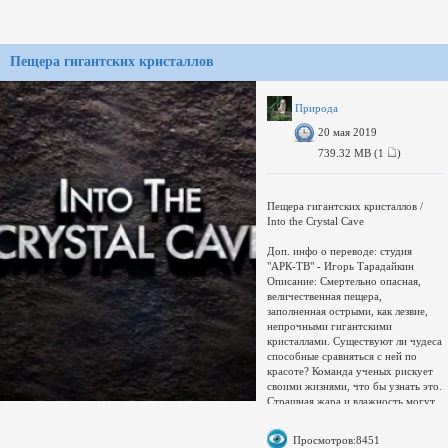
Пещера гигантских кристаллов
Природа
20 мая 2019
739.32 MB (1
)
Пещера гигантских кристаллов /
Into the Crystal Cave
Доп. инфо о переводе: студия
"АРК-ТВ" - Игорь Тарадайкин
Описание: Смертельно опасная,
величественная пещера,
заполненная острыми, как лезвие,
непрочными гигантскими
кристаллами. Существуют ли чудеса
способные сравняться с ней по
красоте? Команда ученых рискует
своими жизнями, что бы узнать это.
Страшная жара и влажность могут
убить неосторожного
исследователя за считанные
Просмотров:8451
минуты. Спелеологи открывают