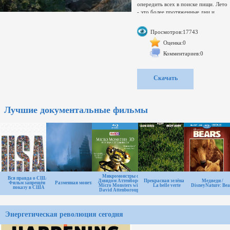
опередить всех в поиске пищи. Лето
- это более протяженные дни и
потрясающее изобилие лакомств, но
не всем так легко выжить под
Просмотров:17743
палящим солнцем. Осень - это
период наибольших изменений, а
Оценка:0
также последний шанс для
Комментариев:0
разведения и выращивания
потомства до того, как холода
вернутся. И наконец зима - самое
Скачать
волшебное, но и трудное время,
когда животные ищут любые
возможности, чтобы выжить.
Сэмпл:
Лучшие документальные фильмы
https://yadi.sk/i/hX9PPuEt3ZGqqiТип
релиза: HDTV 1080i
Микромонстры с
Вся правда о США.
Дэвидом Аттенборо /
Прекрасная зелёная /
Медведи /
Фильм запрещён к
Разменная монета
Micro Monsters with
La belle verte
DisneyNature: Bea
показу в США
David Attenborough
Энергетическая революция сегодня