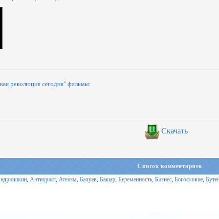
кая революция сегодня" фильмы:
Скачать
Список комментариев
ндрюшкин
,
Антихрист
,
Атеизм
,
Балуев
,
Башар
,
Беременность
,
Бизнес
,
Богословие
,
Буте