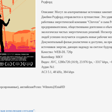
Редфорд
Описание: Могут ли альтернативные источники заменить
Джейми Редфорд отправляется в путешествие. Это уди
работника энергетической компании “Chevron” и сына Р
предпринимателями, общественными деятелями и обыч
экологически чистых энергетических решений. Несмотря
людей успешно получается создавать новые рабочие мес
Документальный фильм реалистично и доступно, на при
источников энергии, дающих надежду на светлое будущ
Качество: WEB-DL 720p
Контейнер: MKV
Видео: AVC, 1280x720 (16:9), 23.976 fps, ~3317 kbps, ~0.
Аудио №1:
AC3 5.1, 48 kHz, 384 kbps
форсированные), английскиеРелиз: Wilmots@EniaHD
кая революция сегодня":