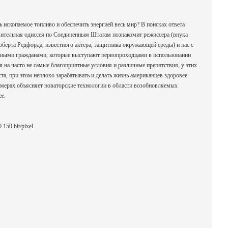
 ископаемое топливо и обеспечить энергией весь мир? В поисках ответа
вительная одиссея по Соединенным Штатам познакомит режиссера (внука
оберта Редфорда, известного актера, защитника окружающей среды) и нас с
ными гражданами, которые выступают первопроходцами в использовании
 на часто не самые благоприятные условия и различные препятствия, у этих
та, при этом неплохо зарабатывать и делать жизнь американцев здоровее.
мерах объясняет новаторские технологии в области возобновляемых
ее.
150 bit/pixel