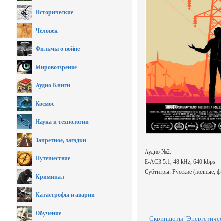
Исторические
Человек
Фильмы о войне
Мировоззрение
Аудио Книги
Космос
Наука и технологии
Запретное, загадки
Аудио №2:
Путешествие
E-AC3 5.1, 48 kHz, 640 kbps
Субтитры: Русские (полные, 
Криминал
Катастрофы и аварии
Обучение
Скриншоты "Энергетичес