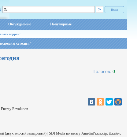
:
Вход
Обсуждаемые
Популярные
ачать торрент
волюция сегодня"
сегодня
Голосов:
0
 Energy Revolution
ый (двухголосый закадровый) | SDI Media по заказу AmediaРежиссёр: Джеймс