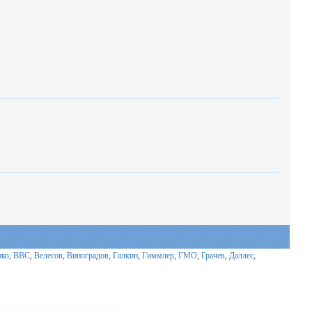
нко
,
ВВС
,
Велесов
,
Виноградов
,
Галкин
,
Гиммлер
,
ГМО
,
Грачев
,
Даллес
,