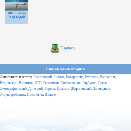
BBC. Земля
под водой
Скачать
Список комментариев
Дополнительные тэги:
Березовский
,
Библия
,
Богородица
,
Булгаков
,
Вашкевич
,
Ведический
,
Византия
,
ВТО
,
Герасимов
,
Глобализация
,
Горбунов
,
Гусев
,
Демографический
,
Донецкий
,
Европа
,
Ермаков
,
Жириновский
,
Заповедник
,
Злоупотребление
,
Идеология
,
Индиго