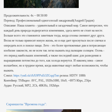
Продолжительность: 4x ~ 00:50:00
Перевод: Профессиональный одноголосый закадровый(Андрей Градов)
Описание: Наша планета – удивительный и загадочный мир. Самое интересное, что
каждый день природа подвергается изменениям, здесь ничто не стоит на месте.
Больше всего это становится заметным тогда, когда сезоны сменяют друг друга.
Весна не только приносит новую жизнь, но и еще дает проснуться после спячки и
опередить всех в поиске пищи. Лето - это более протяженные дни и потрясающее
изобилие лакомств, но не всем так легко выжить под палящим солнцем. Осень -
это период наибольших изменений, а также последний шанс для разведения и
выращивания потомства до того, как холода вернутся. И наконец зима - самое
волшебное, но и трудное время, когда животные ищут любые возможности, чтобы
выжить.
Сэмпл:
https://yadi.sk/i/hX9PPuEt3ZGqqiТип
релиза: HDTV 1080i
Контейнер: TSВидео: AVC, PAL, 1920x1080, 16x9, ~6975 Кbps, 25fps
Аудио: Русский, MP2, 2Ch, 48KHz, 192kbps
Скриншоты "Времена года":