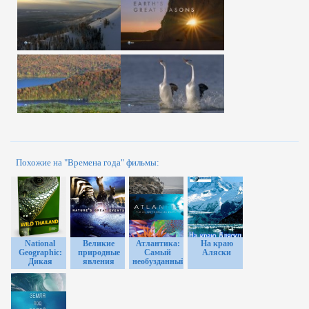
Похожие на "Времена года" фильмы:
National
Великие
Атлантика:
На краю
Geographic:
природные
Самый
Аляски
Дикая
явления
необузданный
природа
океан на
Таиланда /
Земле
Wild
Thailand