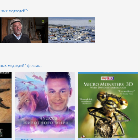
ных медведей":
ных медведей" фильмы: