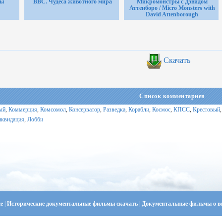
цы
BBC. Чудеса животного мира
Микромонстры с Дэвидом
Аттенборо / Micro Monsters with
David Attenborough
Скачать
Список комментариев
ый
,
Коммерция
,
Комсомол
,
Консерватор
,
Разведка
,
Корабли
,
Космос
,
КПСС
,
Крестовый
иквидация
,
Лобби
се
|
Исторические документальные фильмы скачать
|
Документальные фильмы о в