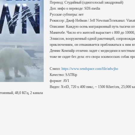
Перевод: Студийный (одноголосый закадровый)
Доп. инфо о переводе: SDI-media
Русские субтитры: нет
Режиссер: Джеф Нейман / Jeff NewmanТелеканал: Viasat
Описание: Каждую осень миграционный путь тысячи ог
Манитобе. Число его жителей вырастает с 800 до 10000
Элиассон, вооруженный одной ракетницей, сопровожда
приключениям, он отваживается приближаться к ним впл
Деннис Компайр отлично ладит с медведями и местным
тоже не сидит без дела: его свора эскимосских собак 
Сэмпл:
https://www.sendspace.com/file/adwjho
Качество: SATRip
формат: AVI
Видео: XviD, 720 х 400 пикс, ~ 1500 Кбит/сек, 25,000 
тоянный, 48,0 КГц, 2 канала