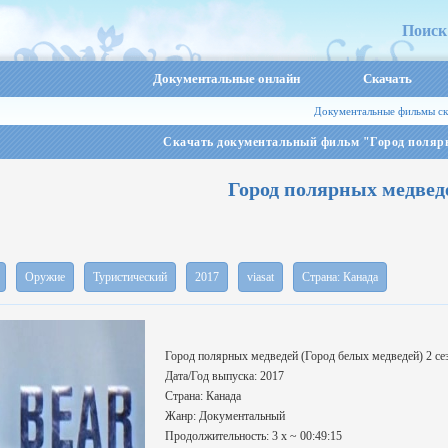
Поиск
Документальные онлайн
Скачать
Документальные фильмы ск
Скачать документальный фильм "Город поляр
Город полярных медвед
Оружие
Туристический
2017
viasat
Страна: Канада
Город полярных медведей (Город белых медведей) 2 сез
Дата/Год выпуска: 2017
Страна: Канада
Жанр: Документальный
Продолжительность: 3 х ~ 00:49:15