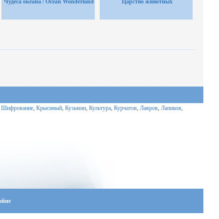
Чудеса океана / Ocean Wonderland
Царство животных
,
Шифрование
,
Крысиный
,
Кузьмин
,
Культура
,
Курчатов
,
Лавров
,
Лапиков
,
ойне