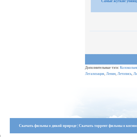
Самые жуткие убий
Дополнительные тэги:
Колокольн
Легализация
,
Ленин
,
Летопись
,
Л
Скачать фильмы о дикой природе
|
Скачать торрент фильмы о космо
|