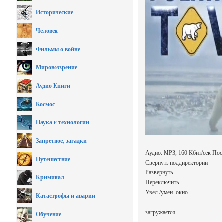
Исторические
Человек
Фильмы о войне
Мировоззрение
Аудио Книги
Космос
Наука и технологии
Запретное, загадки
Аудио: MP3, 160 Кбит/сек Пос
Путешествие
Свернуть поддиректории
Развернуть
Криминал
Переключить
Увел./умен. окно
Катастрофы и аварии
загружается...
Обучение