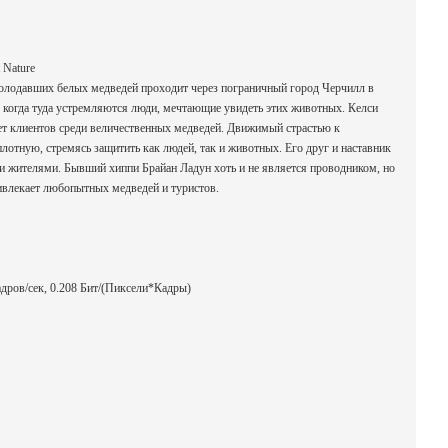
 Nature
олодавших белых медведей проходит через пограничный город Черчилл в
, когда туда устремляются люди, мечтающие увидеть этих животных. Келси
ет клиентов среди величественных медведей. Движимый страстью к
отную, стремясь защитить как людей, так и животных. Его друг и наставник
и жителями. Бывший хиппи Брайан Ладун хоть и не является проводником, но
привлекает любопытных медведей и туристов.
кадров/сек, 0.208 Бит/(Пиксели*Кадры)