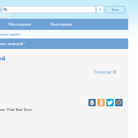
:
Вход
Обсуждаемые
Популярные
ачать торрент
ных медведей"
ей
Голосов:
0
он / Polar Bear Town