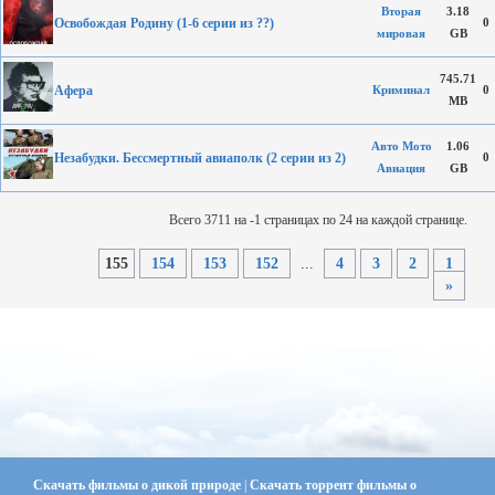
Вторая
3.18
Освобождая Родину (1-6 серии из ??)
0
мировая
GB
745.71
Афера
Криминал
0
MB
Авто Мото
1.06
Незабудки. Бессмертный авиаполк (2 серии из 2)
0
Авиация
GB
Всего 3711 на -1 страницах по 24 на каждой странице.
155
154
153
152
...
4
3
2
1
»
Скачать фильмы о дикой природе
|
Скачать торрент фильмы о