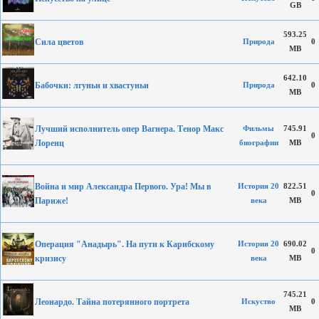
GB
593.25
Сила цветов
Природа
0
MB
642.10
Бабочки: лгуньи и хвастуньи
Природа
0
MB
Лучший исполнитель опер Вагнера. Тенор Макс
Фильмы
745.91
0
Лоренц
биографии
MB
Война и мир Александра Первого. Ура! Мы в
История 20
822.51
0
Париже!
века
MB
Операция "Анадырь". На пути к Карибскому
История 20
690.02
0
кризису
века
MB
745.21
Леонардо. Тайна потерянного портрета
Искуство
0
MB