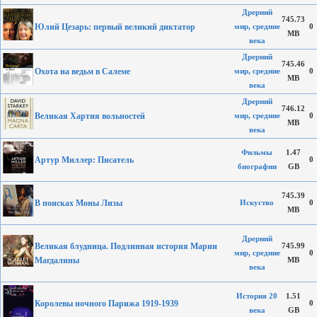
Дрерний
745.73
Юлий Цезарь: первый великий диктатор
мир, средние
0
MB
века
Дрерний
745.46
Охота на ведьм в Салеме
мир, средние
0
MB
века
Дрерний
746.12
Великая Хартия вольностей
мир, средние
0
MB
века
Фильмы
1.47
Артур Миллер: Писатель
0
биографии
GB
745.39
В поисках Моны Лизы
Искуство
0
MB
Дрерний
Великая блудница. Подлинная история Марии
745.99
мир, средние
0
Магдалины
MB
века
История 20
1.51
Королевы ночного Парижа 1919-1939
0
века
GB