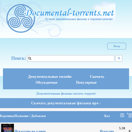
Лучшие документальные фильмы в хорошем качестве
Вход
Поиск:
Документальные онлайн
Скачать
Обсуждаемые
Популярные
Документальные фильмы скачать торрент
Скачать документальные фильмы про -
Картинка
Название / Добавлен
Кат
5.30
Искусство на улице
Искуство
0