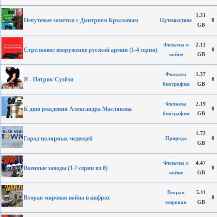
1.31
Непутевые заметки с Дмитрием Крыловым
Путешествие
0
GB
Фильмы о
2.12
Стрелковое вооружение русской армии (1-4 серии)
0
войне
GB
Фильмы
1.37
Я - Патрик Суэйзи
0
биографии
GB
Фильмы
2.19
К дню рождения Александра Маслякова
0
биографии
GB
1.72
Город полярных медведей
Природа
0
GB
Фильмы о
4.47
Военные заводы (1-7 серии из 8)
0
войне
GB
Вторая
5.11
Вторая мировая война в цифрах
0
мировая
GB