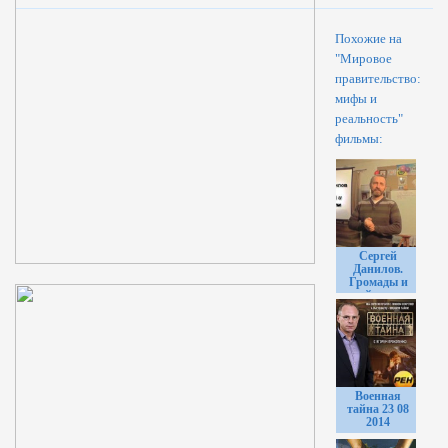
Похожие на
"Мировое
правительство:
мифы и
реальность"
фильмы:
Сергей
Данилов.
Громады и
майдауны
Военная
тайна 23 08
2014