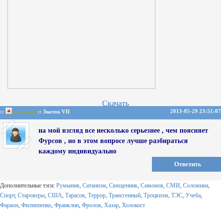
Скачать
2013-05-29 23:51:07
::
metanoia
:: Знаток VII
на мой взгляд все несколько серьезнее , чем поясняет
Фурсов , но в этом вопросе лучше разбираться
каждому индивидуально
Ответить
Дополнительные тэги:
Румыния
,
Сатанизм
,
Священник
,
Симонов
,
СМИ
,
Соломина
,
Спорт
,
Староверы
,
США
,
Тарасов
,
Террор
,
Трансгенный
,
Троцкизм
,
ТЭС
,
Учеба
,
Фараон
,
Филиппенко
,
Франклин
,
Фролов
,
Хазар
,
Холокост