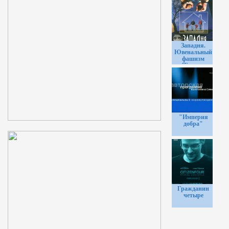
Западня.
Ювенальный
фашизм
[Галина
Царёва] 2013
"Империя
добра"
Гражданин
четыре