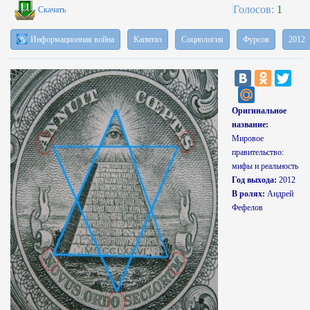
Голосов:
1
Скачать
Информационная война
Капитал
Социология
Фурсов
2012
Оригинальное
название:
Мировое
правительство:
мифы и реальность
Год выхода:
2012
В ролях:
Андрей
Фефелов