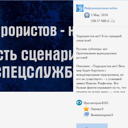
утверждает что ведется всеобщая
слежка под контролем АНБ и
Информационная война
связных с ним организаций в числе
5 Мар. 2016
которых и спецслужбы
сотрудничающих с США стран.
338.57 MB (1
)
Террористов нет! Есть сценарий
спецслужб
Русские субтитры: нет
Оригинальная аудиодорожка:
русский
Описание: «Террористов нет! Весь
мир будет бороться с
международным терроризмом, но
его не существует» - с усмешкой
заявил Николас Рокфеллер. Все
больше фактов указывают на то, что
теракты по всему миру — дело рук
спецслужб.
Мы под их колпаком:
Просмотров:8261
-нас контролируют тотальными
законами;
Оценка:0
-мы слушаем и видим в СМИ то,
Комментариев:0
что они хотят, чтобы мы видели и
слышали;
-спецслужбы по всему миру