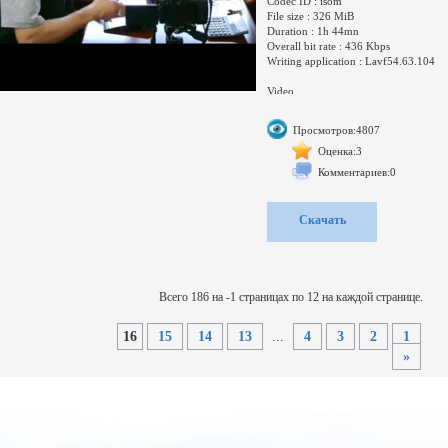
Codec ID : isom
File size : 326 MiB
Duration : 1h 44mn
Overall bit rate : 436 Kbps
Writing application : Lavf54.63.104
Video
ID : 1
Format : AVC
Просмотров:4807
Format/Info : Advanced Video Codec
Format profile : Main@L3.0
Оценка:3
Format settings, CABAC : Yes
Комментариев:0
Format settings, ReFrames : 3 frames
Codec ID
Скачать
Всего 186 на -1 страницах по 12 на каждой странице.
16
15
14
13
...
4
3
2
1
»