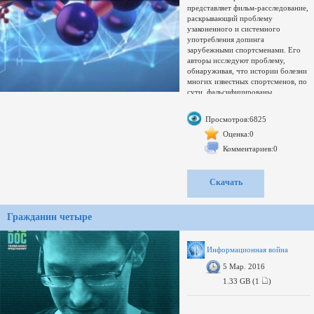
представляет фильм-расследование,
раскрывающий проблему
узаконенного и системного
употребления допинга
зарубежными спортсменами. Его
авторы исследуют проблему,
обнаруживая, что истории болезни
многих известных спортсменов, по
сути, фальсифицированы.
Спортсмены официально
принимают допинг под видом
Просмотров:6825
терапевтических исключений, но,
скорее всего, не страдают от
Оценка:0
болезней, в связи с которыми
Комментариев:0
выписываются эти препараты.
К участию в фильме привлечены
многие спортивные функционеры,
Скачать
работа которых прямо связана с
вопросами разрешения или
запрещения использования
Гражданин четыре
медицинских препаратов в спорте.
В фильме есть сенсационные
интервью знаменитых спортсменов,
публично признающихся в
Информационная война
употреблении запрещенных
5 Мар. 2016
веществ. В качестве эксперимента
авторы фильма испробовали эффект
1.33 GB (1
)
от некоторых видов допинга на
себе.
Создатель самой крупной в мире