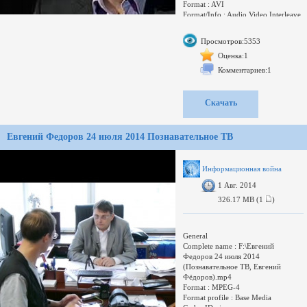
Format : AVI
Format/Info : Audio Video Interleave
File size : 735 MiB
Duration : 1h 36mn
Просмотров:5353
Overall bit rate : 1 065 Kbps
Оценка:1
Video
Комментариев:1
ID : 0
Format : MPEG-4 Visual
Format profile : Advanced
Скачать
Simple@L5
Format settings, BVOP : 2
Format settings,
Евгений Федоров 24 июля 2014 Познавательное ТВ
Информационная война
1 Авг. 2014
326.17 MB (1
)
General
Complete name : F:\Евгений
Федоров 24 июля 2014
(Познавательное ТВ, Евгений
Фёдоров).mp4
Format : MPEG-4
Format profile : Base Media