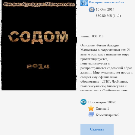
В фильме приводятся
Информационная война
многочисленные свидетельства и
16 Окт. 2014
доказательства вины украинских
ВВС в крушении малазийского
830.80 MB (1
)
воздушного суда 17 июля 2014
года. В деле имеется чудом
полученное интервью первого
помощника министра обороны
Размер: 830 МБ
Описание: Фильм Аркадия
Мамонтова о современном нам 21
веке, о том, как в нынешнем мире
пропагандируется,
популяризируется и
распространяется содомский образ
жизни... Мир культивирует порок и
создаёт ему официальное
обоснование - ЛГБТ: Лесбиянки,
гомосексуалисты, бисексуалы и
трансгендеры. Сообщество этих
людей отвергают мораль и
нравственные устои традиционной
Просмотров:10020
семьи. Зло называют добродетелью,
тьму - светом, порок и разврат
Оценка:1
возводят в боги. Грех пытаются
Комментариев:0
оправдать эстетикой.
Видео: 1280x720 (16:9), 25 кадр/с,
Скачать
AVC (x264), High@L3.1, 1818