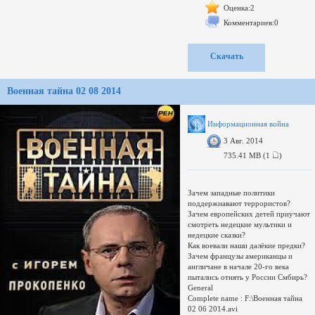
http://eafedorov.ru
Оценка:2
Народное освободительное
Комментариев:0
движение:
http://засвободу.рф
Познавательное ТВ -
образовательное телевидение для
Скачать
тех, кто хочет понять тайны
политики и глобального
управления, разобраться с
Военная тайна 02 08 2014
секретами денег и мировых
банкиров, выяснить, кто стоит
Информационная война
3 Авг. 2014
735.41 MB (1
)
Зачем западные политики
поддержиавают террористов?
Зачем европейских детей приучают
смотреть недецкие мультики и
недецкие сказки?
Как воевали наши далёкие предки?
Зачем французы американцы и
англичане в начале 20-го века
пытались отнять у России Смбирь?
General
Complete name : F:\Военная тайна
02 06 2014.avi