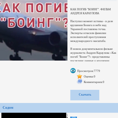
КАК ПОГИБ "БОИНГ". ФИЛЬМ
АНДРЕЯ КАРАУЛОВА
Наступил момент истины - в деле
крушения Боинга в небе над
Украиной поставлена точка.
Эксперты огласили фамилии
исполнителей преступления
международного масштаба.
В новом документальном фильме
журналиста Андрея Караулова «Как
погиб "Боинг"?» представлены
последние данные о крушении
малазийского «Боинга» в небе над
Украиной. В ходе независимого
Просмотров:7779
расследования экспертами были
получены доказательства
Оценка:0
присутствия в воздушном
Комментариев:0
пространстве Украины 17 июля
2014 г. 299-й эскадрильи ВВС
Украины, СУ-25 - бортовые номера
Скачать
06,07,08 и 38. Стоит отметить, что
украинский Генеральный штаб
упорно отрицал присутствие
Содом
указанной авиации в небе в тот
трагический день.