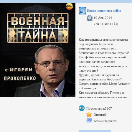
Информационная война
10 Авг. 2014
778.34 MB (1
)
Как американцы свергают режимы
под лозунгом борьбы за
демократию и почему они
безнаказанно грабят целые страны?
Русофобия вместо национальной
идеи или зачем западного
телезрителя приучают ненавидеть
нашу страну?
Дураки, дороги и дураки на
дорогах.Как с этим бороться?
Смерть воимя любви.Марк Антоний
и Клеопатра.
Кто помогал сбежать Гитлеру в
аргентину и там возрадить третий
рейх.
История одного предательства.Как
Просмотров:5907
уникальную отечественную
разработку на металлолом порезали.
Оценка:0
General
Комментариев:0
Complete name : F:\Военная тайна
09 08 2014.avi