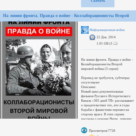
Скачать
организуют теракты, чтобы мы
боялись и ненавидели тех, на кого
укажут эти спецслужбы;
На линии фронта. Правда о войне - Коллаборационисты Второй
-спецслужбы мира уничтожают
сотни тысяч людей, чтобы провести
мировой войны.
в жизнь теорию Золотого
миллиарда.
Информационная война
Мировое правительство руками
22 Дек. 2014
спецслужб зачищает планету от
бесполезных едоков, то есть от нас
1.01 GB (3
)
с вами. Что же нам делать?
качество: DVDRip
формат: AVI
На линии фронта. Правда о войне -
Коллаборационисты Второй
мировой войны (3 серии)
Перевод не требуется, cубтитры:
отсутствуют
Описание:
Новый цикл документальных
фильмов Русского Исторического
Канала «365 дней ТВ» рассказывает
о предательствах тех, кто в годы
борьбы с фашистами перешел на
сторону врага. В этих сериях
рассказы о режиме Виши, дивизии
СС «Галичина» и армии генерала
Власова.
Просмотров:7726
1. Режим Виши: предатели и