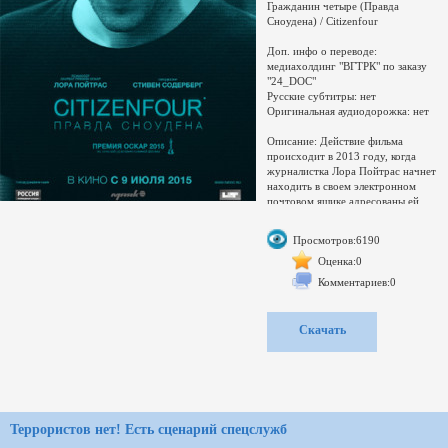
Гражданин четыре (Правда
антидопинговой базы данных, в
Сноудена) / Citizenfour
которую
Доп. инфо о переводе:
медиахолдинг "ВГТРК" по заказу
"24_DOC"
Русские субтитры: нет
Оригинальная аудиодорожка: нет
Описание: Действие фильма
происходит в 2013 году, когда
журналистка Лора Пойтрас начнет
находить в своем электронном
почтовом ящике адресованы ей
письма. Они содержат послания от
человека скрываются под
Просмотров:6190
псевдонимом CITIZENFOUR
(гражданин четыре). Этот
Оценка:0
загадочный субъект делится
Комментариев:0
информацией, которая якобы
подтверждает тайную работу
спецслужб, скрытую от внимания
Скачать
общества. Эти данные бросают тень
на устоявшиеся демократические
институты. Оказывается, уже очень
давно ведется подпольная
деятельность, ориентированная на
достижение полного контроля под
личными сведениями частных лиц.
Террористов нет! Есть сценарий спецслужб
Осведомитель безапелляционно