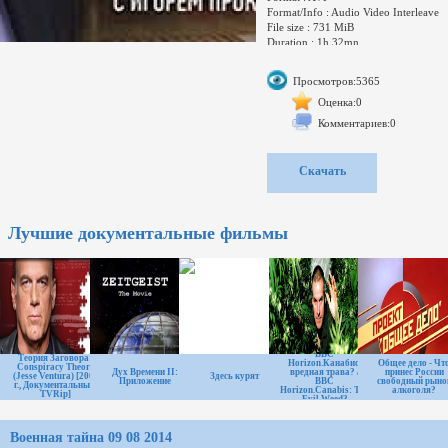
Format/Info : Audio Video Interleave
File size : 731 MiB
Duration : 1h 32mn
Overall bit rate : 1 105 Kbps
Просмотров:5365
Video
ID : 0
Оценка:0
Format : MPEG-4 Visual
Комментариев:0
Format profile : Advanced
Simple@L5
Format settings, BVOP : 2
Скачать
Format settings, QPel : No
Лучшие документальные фильмы
ВВС
Теория Заговора /
Horizon.Канабис:
Общее дело - Чт
Conspiracy Theory
Дух Времени II:
вредная трава? /
принес России
(Jesse Ventura) [2009
Здесь курят
Приложение
BBC
свободный рыно
г., Документальный,
Horizon.Canabis: The
алкоголя?
TVRip]
Evil Weed?
Военная тайна 09 08 2014