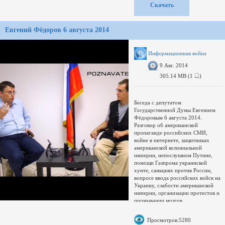
Format : AVI
Скачать
Format/Info : Audio Video Interleave
File size : 778 MiB
Duration : 1h 36mn
Евгений Фёдоров 6 августа 2014
Overall bit rate : 1 130 Kbps
Video
ID
Информационная война
9 Авг. 2014
305.14 MB (1
)
Беседа с депутатом
Государственной Думы Евгением
Фёдоровым 6 августа 2014.
Разговор об американской
пропаганде российских СМИ,
войне в интернете, защитниках
американской колониальной
империи, непослушном Путине,
помощи Газпрома украинской
хунте, санкциях против России,
вопросе ввода российских войск на
Украину, слабости американской
империи, организации протестов и
промывании мозгов.
Скачать, слушать, читать:
http://poznavatelnoe.tv/fedorov_2014-.
Просмотров:5280
Депутат Евгений Фёдоров: