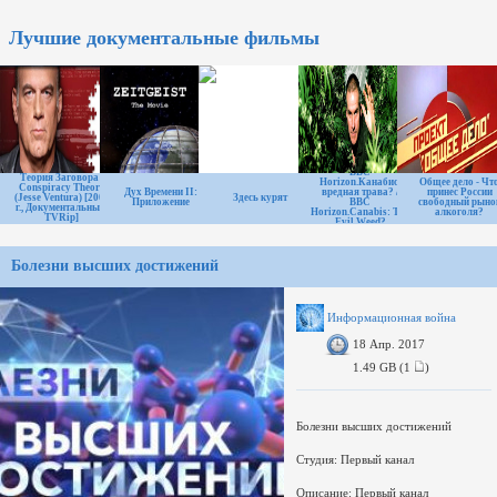
Лучшие документальные фильмы
ВВС
Теория Заговора /
Horizon.Канабис:
Общее дело - Чт
Conspiracy Theory
Дух Времени II:
вредная трава? /
принес России
(Jesse Ventura) [2009
Здесь курят
Приложение
BBC
свободный рыно
г., Документальный,
Horizon.Canabis: The
алкоголя?
TVRip]
Evil Weed?
Болезни высших достижений
Информационная война
18 Апр. 2017
1.49 GB (1
)
Болезни высших достижений
Студия: Первый канал
Описание: Первый канал