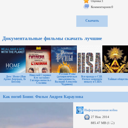
патриоты
Оценка:1
2. Чужими руками. Дивизия СС
Комментариев:0
«Галиция»
3. Армия Власова: миф и реальность
Скачать
Документальные фильмы скачать лучшие
Русские Руны
Николай Стариков -
Дом / Home (Янн
(докирилическая
Вся правда о США.
Кто заставил
Артюс-Бертран, Люк
письменность,
Фильм запрещён к
Тайные обществ
Гитлера напасть на
Бессон)
Валерий Алексеевич
показу в США
Сталина
Чудинов)
Как погиб Боинг. Фильм Андрея Караулова
Информационная война
27 Ноя. 2014
885.47 MB (1
)