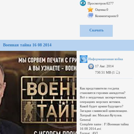
опасность в пути.Гладиаторы
Просмотров:6277
древнего Рима.
General
Оценка:0
Complete name : N:\6\РЕН ТВ REN
Комментариев:0
TV\Военная
тайна\2014\Voennaya.taina.2014.08.2
3часа.avi
Скачать
Format : AVI
Format/Info : Audio Video Interleave
Format profile : OpenDML
Военная тайна 16 08 2014
File size : 1.28 GiB
Duration : 3h 4mn
Overall bit rate : 998 Kbps
Информационная война
17 Авг. 2014
730.51 MB (1
)
Как представители госдепа
становятся героями анекдотов?
Всё о неудачных засекреченных
операциях морских котиков.
Какой будет армия будущего?
Загадки славянской цивилизации.
Хитрый лис Михаил Кутузов.
General
Complete name : F:\Военная тайна
16 08 2014.avi
Format : AVI