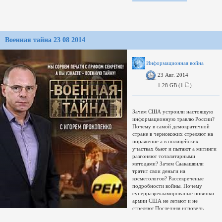
Кбит/с, 0.079 bit/pixel
Военная тайна 23 08 2014
Информационная война
23 Авг. 2014
1.28 GB (1
)
Зачем США устроили настоящую
информационную травлю России?
Почему в самой демократичной
стране в чернокожих стреляют на
поражение а в полицейских
участках бьют и пытают а митинги
разгоняют тоталитарными
методами? Зачем Саакашвили
тратит свои деньги на
косметологов? Рассекреченые
подробности войны. Почему
суперразрекламированые новинки
армии США не летают и не
стреляют.Последняя исповедь
японского камикадзе.Электричка-