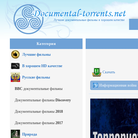
Лучшие документальные фильмы в хорошем качестве
Категории
Лучшие фильмы
В хорошем HD качестве
Скачать
Русские фильмы
Информационная война
BBC
документальные фильмы
Документальные фильмы
Discovery
Документальные фильмы
2018
Документальные фильмы
2017
Природа