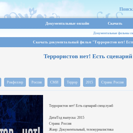
Поиск
Документальные онлайн
Скачать
Документальные фильмы ск
Скачать документальный фильм "Террористов нет! Ест
Террористов нет! Есть сценарий
Рокфеллер
Россия
СМИ
Террор
2015
Страна: Россия
Террористов нет! Есть сценарий спецслужб
Дата/Год выпуска: 2015
Страна: Россия
Жанр: Документальный, тележурналистика