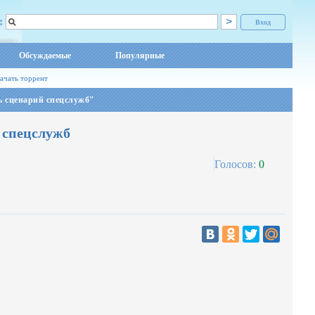
:
Вход
Обсуждаемые
Популярные
ачать торрент
ь сценарий спецслужб"
 спецслужб
Голосов:
0