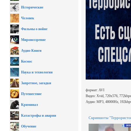
Исторические
Человек
Фильмы о войне
Мировоззрение
Аудио Книги
Космос
Наука и технологии
Запретное, загадки
формат: AVI
Путешествие
Видео: Xvid, 720x576, 772kbps
Аудио: MP3, 48000Hz, 192kbps
Криминал
Катастрофы и аварии
Скриншоты "Террористов 
Обучение