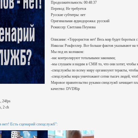
Продолжительность: 00:48:37
Перевод: Не требуется
Русские субтитры: нет
Оригинальная аудиодорожка: русский
Режиссер: Светлана Пеунова
Описание: «Террористов нет! Весь мир будет бороться 
Николас Рокфеллер. Все больше фактов указывают на т
Мы под их колпаком:
-нас контролируют тотальными законами;
-мы слушаем и видим в СМИ то, что они хотят, чтобы 
-спецслужбы по всему миру организуют теракты, чтобы 
-спецслужбы мира уничтожают сотни тысяч людей, чтоб
Мировое правительство руками спецслужб зачищает плане
качество: DVDRip
, 24fps
, 2 ch
нет! Есть сценарий спецслужб":