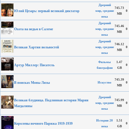
Дрерний
745.73
Юлий Цезарь: первый великий диктатор
мир, средние
0
MB
века
Дрерний
745.46
Охота на ведьм в Салеме
мир, средние
0
MB
века
Дрерний
746.12
Великая Хартия вольностей
мир, средние
0
MB
века
Фильмы
1.47
Артур Миллер: Писатель
0
биографии
GB
745.39
В поисках Моны Лизы
Искуство
0
MB
Дрерний
Великая блудница. Подлинная история Марии
745.99
мир, средние
0
Магдалины
MB
века
История 20
1.51
Королевы ночного Парижа 1919-1939
0
века
GB