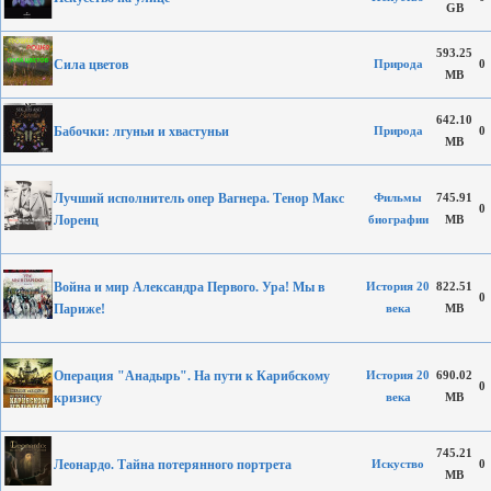
GB
593.25
Сила цветов
Природа
0
MB
642.10
Бабочки: лгуньи и хвастуньи
Природа
0
MB
Лучший исполнитель опер Вагнера. Тенор Макс
Фильмы
745.91
0
Лоренц
биографии
MB
Война и мир Александра Первого. Ура! Мы в
История 20
822.51
0
Париже!
века
MB
Операция "Анадырь". На пути к Карибскому
История 20
690.02
0
кризису
века
MB
745.21
Леонардо. Тайна потерянного портрета
Искуство
0
MB