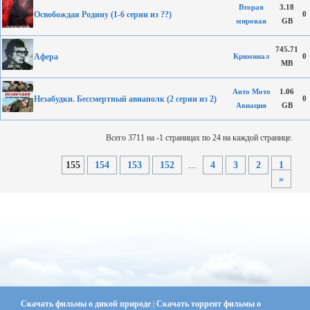
Вторая
3.18
Освобождая Родину (1-6 серии из ??)
0
мировая
GB
745.71
Афера
Криминал
0
MB
Авто Мото
1.06
Незабудки. Бессмертный авиаполк (2 серии из 2)
0
Авиация
GB
Всего 3711 на -1 страницах по 24 на каждой странице.
155
154
153
152
...
4
3
2
1
»
Скачать фильмы о дикой природе
|
Скачать торрент фильмы о