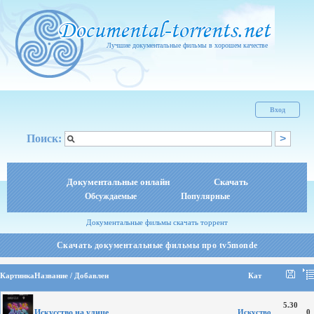
Лучшие документальные фильмы в хорошем качестве
Вход
Поиск:
Документальные онлайн
Скачать
Обсуждаемые
Популярные
Документальные фильмы скачать торрент
Скачать документальные фильмы про tv5monde
Картинка
Название / Добавлен
Кат
5.30
Искусство на улице
Искуство
0