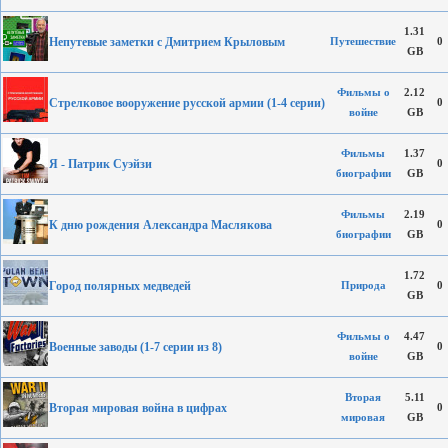
1.31
Непутевые заметки с Дмитрием Крыловым
Путешествие
0
GB
Фильмы о
2.12
Стрелковое вооружение русской армии (1-4 серии)
0
войне
GB
Фильмы
1.37
Я - Патрик Суэйзи
0
биографии
GB
Фильмы
2.19
К дню рождения Александра Маслякова
0
биографии
GB
1.72
Город полярных медведей
Природа
0
GB
Фильмы о
4.47
Военные заводы (1-7 серии из 8)
0
войне
GB
Вторая
5.11
Вторая мировая война в цифрах
0
мировая
GB