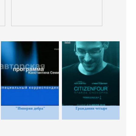
"Империя добра"
Гражданин четыре