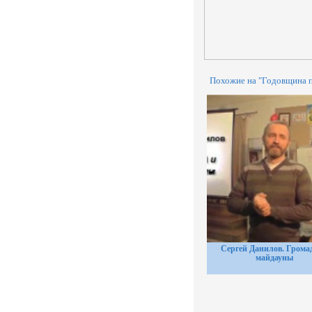
Похожие на "Годовщина п
Сергей Данилов. Грома
майдауны