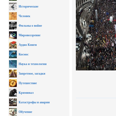
Исторические
Человек
Фильмы о войне
Мировоззрение
Аудио Книги
Космос
Наука и технологии
Запретное, загадки
Путешествие
Криминал
Катастрофы и аварии
Обучение