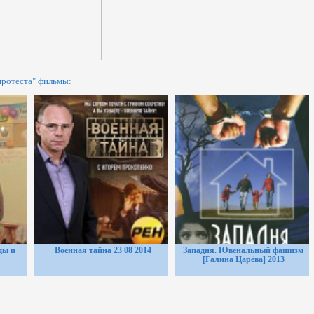
ротеста" фильмы:
ды и
Военная тайна 23 08 2014
Западня. Ювенальный фашизм
[Галина Царёва] 2013