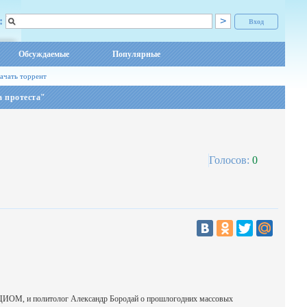
:
Вход
Обсуждаемые
Популярные
ачать торрент
 протеста"
Голосов:
0
ЦИОМ, и политолог Александр Бородай о прошлогодних массовых