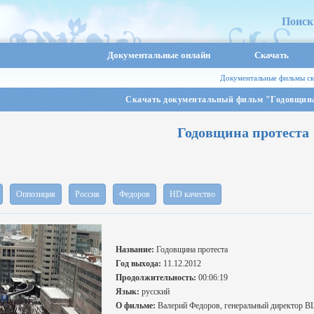
Поиск
Документальные онлайн
Скачать
Документальные фильмы ск
Скачать документальный фильм "Годовщина
Годовщина протеста
Оппозиция
Россия
Федоров
HD качество
Название:
Годовщина протеста
Год выхода:
11.12.2012
Продолжительность:
00:06:19
Язык:
русский
О фильме:
Валерий Федоров, генеральный директор В