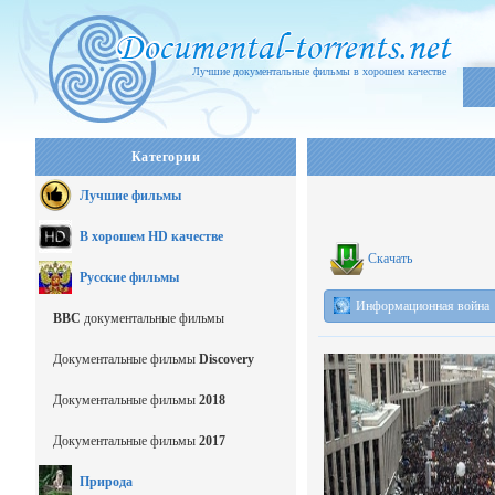
Лучшие документальные фильмы в хорошем качестве
Категории
Лучшие фильмы
В хорошем HD качестве
Скачать
Русские фильмы
Информационная война
BBC
документальные фильмы
Документальные фильмы
Discovery
Документальные фильмы
2018
Документальные фильмы
2017
Природа