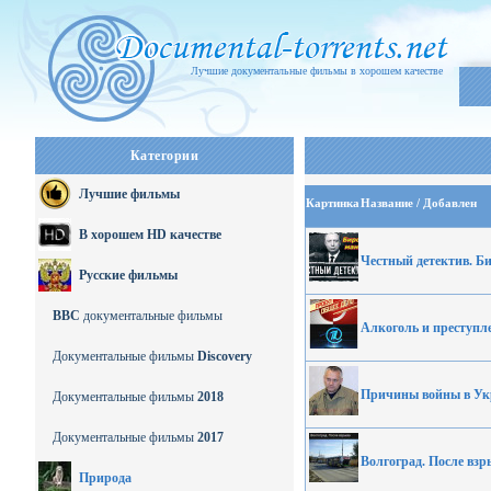
Лучшие документальные фильмы в хорошем качестве
Категории
Лучшие фильмы
Картинка
Название / Добавлен
В хорошем HD качестве
Честный детектив. Б
Русские фильмы
BBC
документальные фильмы
Алкоголь и преступле
Документальные фильмы
Discovery
Причины войны в Ук
Документальные фильмы
2018
Документальные фильмы
2017
Волгоград. После взр
Природа