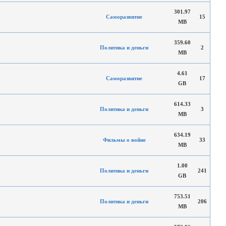
301.97
Саморазвитие
15
MB
359.60
Политика и деньги
2
MB
4.61
Саморазвитие
17
GB
614.33
Политика и деньги
3
MB
634.19
Фильмы о войне
33
MB
1.00
Политика и деньги
241
GB
753.51
Политика и деньги
206
MB