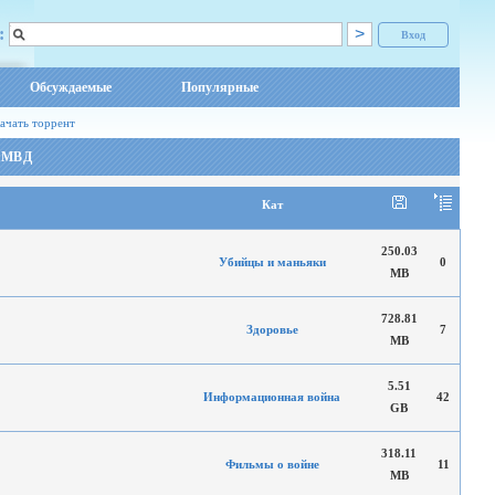
:
Вход
Обсуждаемые
Популярные
ачать торрент
о МВД
Кат
250.03
Убийцы и маньяки
0
MB
728.81
Здоровье
7
MB
5.51
Информационная война
42
GB
318.11
Фильмы о войне
11
MB