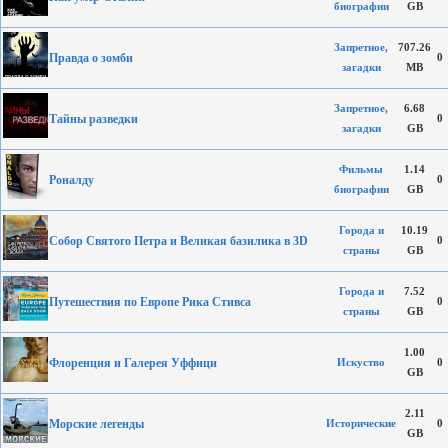
биографии
GB
Запретное,
707.26
Правда о зомби
0
загадки
MB
Запретное,
6.68
Тайны разведки
0
загадки
GB
Фильмы
1.14
Роналду
0
биографии
GB
Города и
10.19
Собор Святого Петра и Великая базилика в 3D
0
страны
GB
Города и
7.52
Путешествия по Европе Рика Стивса
0
страны
GB
1.00
Флоренция и Галерея Уффици
Искуство
0
GB
2.11
Морские легенды
Исторические
0
GB