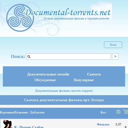
Лучшие документальные фильмы в хорошем качестве
Вход
Поиск:
Документальные онлайн
Скачать
Обсуждаемые
Популярные
Документальные фильмы скачать торрент
Скачать документальные фильмы про Легенда
Картинка
Название / Добавлен
Кат
Фильмы
1.37
Я - Патрик Суэйзи
0