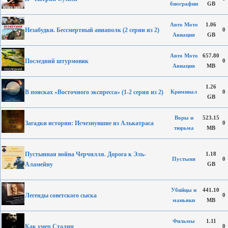
биографии
GB
Авто Мото
1.06
Незабудки. Бессмертный авиаполк (2 серии из 2)
0
Авиация
GB
Авто Мото
657.80
Последний штурмовик
0
Авиация
MB
1.26
В поисках «Восточного экспресса» (1-2 серия из 2)
Криминал
0
GB
Воры и
523.15
Загадки истории: Исчезнувшие из Алькатраса
0
тюрьма
MB
Пустынная война Черчилля. Дорога к Эль-
1.18
Пустыня
0
Аламейну
GB
Убийцы и
441.10
Легенды советского сыска
0
маньяки
MB
Фильмы
1.11
Как умер Сталин
0