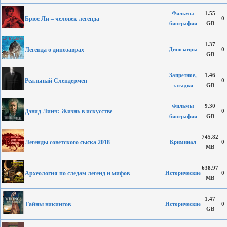
Фильмы
1.55
Брюс Ли – человек легенда
0
биографии
GB
1.37
Легенда о динозаврах
Динозавры
0
GB
Запретное,
1.46
Реальный Слендермен
0
загадки
GB
Фильмы
9.30
Дэвид Линч: Жизнь в искусстве
0
биографии
GB
745.82
Легенды советского сыска 2018
Криминал
0
MB
638.97
Археология по следам легенд и мифов
Исторические
0
MB
1.47
Тайны викингов
Исторические
0
GB