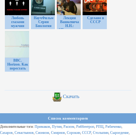
Любовь
НаучФильм
Лекции
Сделано в
глазами
Серия
Вашкевича
СССР
мужчин
Биология
Н.Н.:
"Прояснение
смысла"
BBC.
Horizon. Как
перестать
тревожиться
и стать
счастливым?
Скачать
Список комментариев
Дополнительные тэги:
Примаков
,
Путин
,
Расизм
,
Риббентроп
,
РПЦ
,
Рябиченко
,
Сахаров
,
Севастьянов
,
Сионизм
,
Смирнов
,
Сорокин
,
СССР
,
Столыпин
,
Сыроедение
,