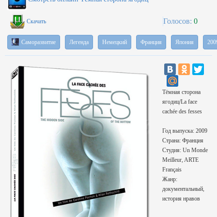
Голосов:
0
Скачать
Саморазвитие
Легенда
Немецкий
Франция
Япония
200
Тёмная сторона
ягодиц/La face
cachée des fesses
Год выпуска: 2009
Страна: Франция
Студия: Un Monde
Meilleur, ARTE
Français
Жанр:
документальный,
история нравов