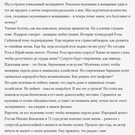
Мы устроили уникальный эксперимент. Показали мужчинам и женщинам один и
тот же предмет, а потом попросили рассказать о нем. Мы подсчитали количество
слов, сказанных мужчинами и женщинами – и теперь точно знаем, кто болтливее и
почему?
Умение болтать, как мы выяснили, женская привилегия. Но и умение слушать
тоже. Недаром говорят - женщина любит ушами. История телеведущей Розы
Сябитовой тому подтверждение. Еще недавно вся страна наблюдала, как рушится
ее семейная жизнь. Еще бы, ведь молодой муж поднял на нее руку! Но сегодня
Роза и Юрий вновь вместе. Почему Роза простила супруга? Какие он нашел слова,
чтобы достучаться до сердца жены? Супруги будут откровенны, как никогда.
Идеальная жена – это босая, беременная и на кухне! Мужчины хотят, чтобы
женщины сидели дома и занимались хозяйством. Но современные барышни хотят
заниматься карьерой и быть независимыми. Как решить этот конфликт?
Ни один мужчина не поймет, каково это сидеть дома и заниматься только
хозяйством. Не поймет - пока не попробует. И мы это устроили! На сутки мы
поменяли мужа-бизнесмена и его жену-домохозяйку местами. Справится ли
мужчина со всеми обязанностями, и станет ли понимать жену лучше после этого
эксперимента – вы увидите в нашем фильме.
Впрочем, не все мужчины хотят, чтобы женщины сидели дома. Народный артист
России Михаил Кокшенов в 72 года резко изменил свою жизнь – развелся с
супругой-домохозяйкой и женился на бизнес-вумен. Прошло три года, но актер
ничуть не жалеет о своем решении. Ему нравится, что рядом с ним