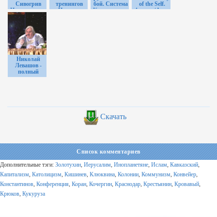
Сивогрив
тренингов
бой. Система
of the Self.
Изготовление
Наталья
Кадочникова
4части (Адам
Нагайки
Грэйс (5 в 1)
Кёртис) 2002
[H264]
DVDRip]
Николай
Левашов -
полный
видеоархив
выступлений
Скачать
Список комментариев
Дополнительные тэги:
Золотухин
,
Иерусалим
,
Инопланетяне
,
Ислам
,
Кавказский
,
Капитализм
,
Католицизм
,
Кишинев
,
Клюквина
,
Колонии
,
Коммунизм
,
Конвейер
,
Константинов
,
Конференция
,
Коран
,
Кочергин
,
Краснодар
,
Крестьянин
,
Кровавый
,
Крюков
,
Кукуруза