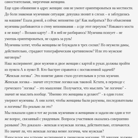
самостоятельная, энергичная женщина.
Еще одно обвинение в адрес женщин: они не умеют ориентироваться на местности.
До боли знакомая мужчинам ситуация: девушка звонит в слезах – я заблудилась
на машине! Ехала домой, а сейчас непонятно где! Как выбраться? Все объяснения
мужчины разбиваются о стену непонимания – а где этот переулок? Никакого моста
я не вижу! – Возьми карту! – Я в ней не разбираюсь! Мужчина психует – не
умеешь ориентироваться, не садись за руль!
Мужчины хотят, чтобы женщины не блуждали в трех соснах! Но неужели дамы,
действительно, страдают топографическим кретинизмом? Или это мужские
наговоры?
Наш эксперимент: двое мужчин и двое женщин с картой в руках должны пройти
из пункта А в пункт В. Кто быстрее справится с поставленной задачей?
"Женская логика". Это понятие давно стало ругательным в устах мужчин.
Женская логика – значит отсутствие логики как таковой. Кстати, в переводе с
греческого "логика" – это мышление. Получается, что мыслить "не логично" -
значит не мыслить вообще. "Именно это женщины и делают!" - в один голос
уверяют мужчины. А они хотят, чтобы женщины были разумны, последовательны
и логичны! Но реально ли это?
Мы показали один и тот же ролик мужчинам и женщинам и задали им один и тот
же вопрос, связанный с увиденным. Вопросы участников оказались совершенно
разными! Это доказало - женская и мужская логика, действительно, отличаются.
Но значит ли, что женская логика менее логична, чем мужская?
Напоследок мы устроим эксперимент в джинсовом магазине. 10 девушек должны