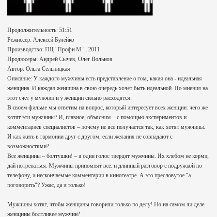
Продолжительность: 51:51
Режиссер: Алексей Булейко
Производство: ПЦ "Профи М" , 2011
Продюсеры: Андрей Сычев, Олег Вольнов
Автор: Ольга Сельницкая
Описание: У каждого мужчины есть представление о том, какая она - идеальная
женщина. И каждая женщина в свою очередь хочет быть идеальной. Но мнения на
этот счет у мужчин и у женщин сильно расходятся.
В своем фильме мы ответим на вопрос, который интересует всех женщин: чего же
хотят эти мужчины? И, главное, объясним – с помощью экспериментов и
комментариев специалистов – почему не все получается так, как хотят мужчины.
И как жить в гармонии друг с другом, если желания не совпадают с
возможностями?
Все женщины – болтушки! – в один голос твердят мужчины. Их хлебом не корми,
дай потрепаться. Мужчины припомнят все: и длинный разговор с подружкой по
телефону, и нескончаемые комментарии в кинотеатре. А это пресловутое "а
поговорить"? Ужас, да и только!
Мужчины хотят, чтобы женщины говорили только по делу! Но на самом ли деле
женщины болтливее мужчин?