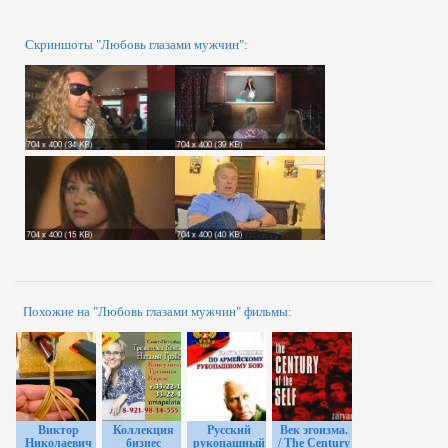
Скриншоты "Любовь глазами мужчин":
Похожие на "Любовь глазами мужчин" фильмы:
Виктор
Коллекция
Русский
Век эгоизма.
Николаевич
бизнес
рукопашный
/ The Century