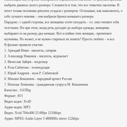
выбрать джинсы своего размера. Сложность в том, что все этикетки заклеены. В
итоге только половина девушек угадала с размером. Остальные, как выяснилось, о
себе лучшего мнения – они выбрали брюки меньшего размера.
Парадокс: с одной стороны, все женщины хотят похудеть – т.е. они считают себя
толстыми. Но при этом, когда речь доходит до выбора одежды, женщины
выбирают ее на размер-два меньше. Вот и пойми этих женщин,- причитают
мужчины. Но может, и не нужно стараться их понять? Просто любите – и все.
В фильме приняли участие:
1. Аркадий Инин - писатель, сатирик
2. Александр Никонов - писатель, журналист
3. Вячеслав Зайцев - модельер
4. Роза Сябитова - телеведущая
5. Юрий Андреев - муж Р. Сябитовой
6. Михаил Кокшенов - народный артист России
7. Наталья Лепихина - гражданская супруга М. Кокшенова
Качество : SATRip
Формат: AVI
Видео кодек: XviD
Аудио кодек: MP3
Видео: Xvid 704x400 25.00fps 1210kbps
Аудио: MPEG Audio Layer 3 48000Hz stereo 122kbps