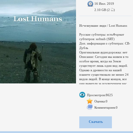
16 Июл. 2019
2.10 GB (2
)
Исчезнувшие люди / Lost Humans
Русские субтитры: естьФормат
субтитров: softsub (SRT)
Доп. информация о субтитрах: СВ-
Дубль
Оригинальная аудиодорожка: нет
Описание: Сегодня мы живем в то
особое время, когда на Земле
существует лишь один вид людей.
Однако в древности на нашей
планете существовало не менее 24
видов людей. В конце концов, все
они вымерли за исключением нас,
"Человека разумного".
Фильм посвящен новым
Просмотров:8625
свидетельствам этапов человеческой
революции и прослеживает
Оценка:0
историю рода человеческого: от
Комментариев:0
ардипитеков, неадертальцев,
человека флоресского и других
малоизвестных видов до "Человека
Скачать
разумного".
Сэмпл:
https://www.sendspace.com/file/a61f7y