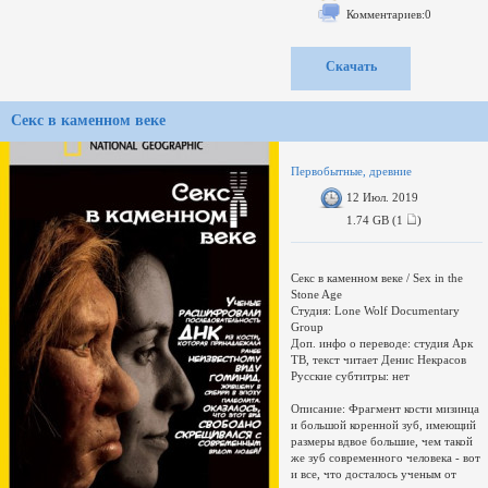
Аудио 2: Английский 48 kHz, MPEG
Комментариев:0
Layer 2, 2 ch, ~192.00 kbps avg
Свернуть поддиректории
Развернуть
Скачать
Переключить
Увел./умен. окно
загружается...
Секс в каменном веке
boba88 ворует и присваивает чужие
релизы.
Первобытные, древние
12 Июл. 2019
1.74 GB (1
)
Секс в каменном веке / Sex in the
Stone Age
Студия: Lone Wolf Documentary
Group
Доп. инфо о переводе: студия Арк
ТВ, текст читает Денис Некрасов
Русские субтитры: нет
Описание: Фрагмент кости мизинца
и большой коренной зуб, имеющий
размеры вдвое большие, чем такой
же зуб современного человека - вот
и все, что досталось ученым от