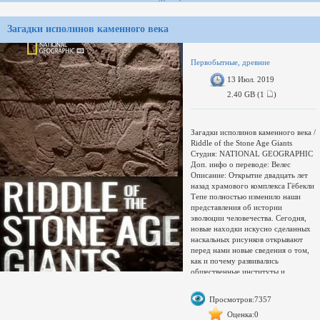
Загадки исполинов каменного века
Первобытные, древние
13 Июл. 2019
2.40 GB (1
)
Загадки исполинов каменного века /
Riddle of the Stone Age Giants
Студия: NATIONAL GEOGRAPHIC
Доп. инфо о переводе: Велес
Описание: Открытие двадцать лет
назад храмового комплекса Гёбекли
Тепе полностью изменило наши
представления об истории
эволюции человечества. Сегодня,
новые находки искусно сделанных
наскальных рисунков открывают
перед нами новые сведения о том,
как и почему развивались
общественные институты и
цивилизации на их основе.
Сэмпл:
Просмотров:7357
https://www.sendspace.com/file/tv05d
релиза: HDTV 1080i
Оценка:0