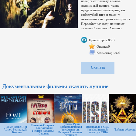
повергают планету в малый
ледниковый период, такие
представители мегафауны, как
саблезубый тигр и мамонт
оказываются на грани вымирания.
Первобытные люди начинают
заселять Северную Америку...
Свернуть поддиректории
Развернуть
Просмотров:8537
Переключить
Увел./умен. окно
Оценка:0
загружается...
Комментариев:0
Компьютер на ночь выключаю.При
отсутствии сидов на моей раздаче
или при наличии сидов , но плохой
Скачать
отдаче, отпишитесь в теме или в
личку. Всегда постараюсь помочь.
Документальные фильмы скачать лучшие
Русские Руны
Николай Стариков -
Дом / Home (Янн
(докирилическая
Вся правда о США.
Кто заставил
Артюс-Бертран, Люк
письменность,
Фильм запрещён к
Тайные обществ
Гитлера напасть на
Бессон)
Валерий Алексеевич
показу в США
Сталина
Чудинов)