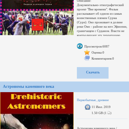
Описание:
Документально-этнографический
проект "Вне времени". Фильм
рассказывает об одном из самых
воинственных племен Сурма
(Сури). Оно проживает в долине
реки Омо - районе на юге Эфиопии,
граничащем с Суданом. Власти не
контролируют эту территорию.
Здесь нет туристов, потому что
никто не может контролировать их
Просмотров:6087
безопасность.
Оценка:0
Тип релиза: DVD5
Комментариев:0
Контейнер: DVD-Video
Раздаю до первых 5-ти скачавших,
на раздачи не возвращаюсь...
Скачать
Свернуть поддиректории
Развернуть
Переключить
Астрономы каменного века
Увел./умен. окно
загружается...
Первобытные, древние
11 Июл. 2019
1.50 GB (1
)
Астрономы каменного века /