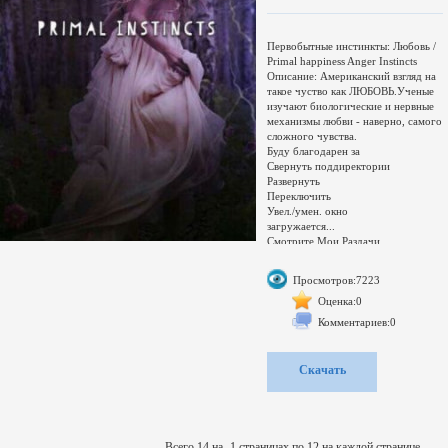
Первобытные инстинкты: Любовь /
Primal happiness Anger Instincts
Описание: Американский взгляд на
такое чуство как ЛЮБОВЬ.Ученые
изучают биологические и нервные
механизмы любви - наверно, самого
сложного чувства.
Буду благодарен за
Свернуть поддиректории
Развернуть
Переключить
Увел./умен. окно
загружается...
Смотрите Мои Раздачи
Наследие Предков - Родноверие -
Просмотров:7223
аудио\видео каталог
Оценка:0
Комментариев:0
Скачать
Всего 14 на -1 страницах по 12 на каждой странице.