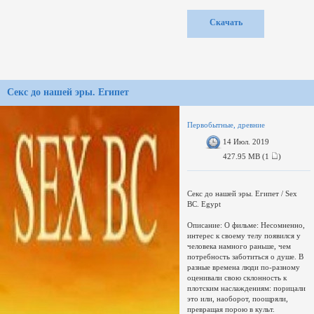
произошло? Его погубили
изменения климата?
Скачать
Опустошительная эпидемия?
Истребили другие люди? Или он
стал жертвой грозного хищника?
Кто виноват? Все гипотезы его
гибели были тщательно проверены.
Ведется невероятное расследование
истории человечества и уникальное
Секс до нашей эры. Египет
исследование первобытной
истории, чтобы наконец узнать
правду: кто убил неандертальца?
Первобытные, древние
Доп. информация:
14 Июл. 2019
Автор релиза -
Источник видео
427.95 MB (1
)
Секс до нашей эры. Египет / Sex
BC. Egypt
Описание: О фильме: Несомненно,
интерес к своему телу появился у
человека намного раньше, чем
потребность заботиться о душе. В
разные времена люди по-разному
оценивали свою склонность к
плотским наслаждениям: порицали
это или, наоборот, поощряли,
превращая порою в культ.