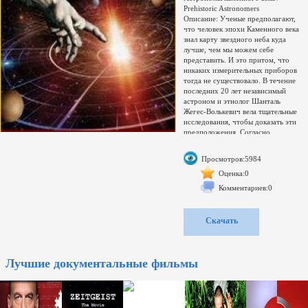
Prehistoric Astronomers
Описание: Ученые предполагают,
что человек эпохи Каменного века
знал карту звездного неба куда
лучше, чем мы можем себе
представить. И это притом, что
никаких измерительных приборов
тогда не существовало. В течение
последних 20 лет независимый
астроном и этнолог Шанталь
Жегес-Волькевич вела тщательные
исследования, чтобы доказать эти
предположения. Согласно
результатам ее исследований
первобытные люди выбирали свои
Просмотров:5984
пещеры в зависимости от
ориентации по солнцу, изготовляли
Оценка:0
такие измерительные приборы, как
Комментариев:0
лунный календарь, а их наскальные
рисунки стали первыми картами
звездного неба.Качество: HDTVRip
Скачать
(720р)
Релиз-группа:
(rip by Fандорин)
Свернуть поддиректории
Лучшие документальные фильмы
Развернуть
Переключить
Увел./умен. окно
загружается...