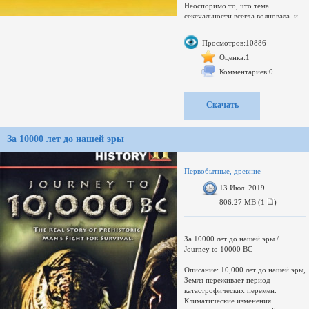
Неоспоримо то, что тема
сексуальности всегда волновала, и
будет волновать человечество!
Стремясь к прогрессу во всех
Просмотров:10886
сферах существования, человек не
только постоянно осваивает новое,
Оценка:1
но с интересом стремится узнать об
Комментариев:0
опыте своих предков. Это в полной
мере относится и к сексуальной
сфере.Качество: SATRip
Скачать
Свернуть поддиректории
Развернуть
Переключить
За 10000 лет до нашей эры
Увел./умен. окно
загружается...
Первобытные, древние
13 Июл. 2019
806.27 MB (1
)
За 10000 лет до нашей эры /
Journey to 10000 BC
Описание: 10,000 лет до нашей эры,
Земля переживает период
катастрофических перемен.
Климатические изменения