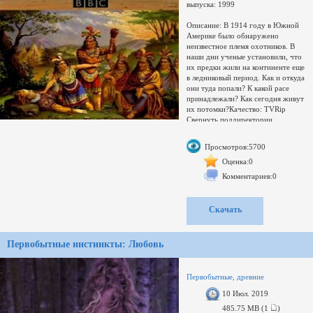
выпуска: 1999
Описание: В 1914 году в Южной
Америке было обнаружено
неизвестное племя охотников. В
наши дни ученые установили, что
их предки жили на континенте еще
в ледниковый период. Как и откуда
они туда попали? К какой расе
принадлежали? Как сегодня живут
их потомки?Качество: TVRip
Свернуть поддиректории
Развернуть
Переключить
Просмотров:5700
Увел./умен. окно
загружается...
Оценка:0
Комментариев:0
Скачать
Первобытные инстинкты: Любовь
Первобытные, древние
10 Июл. 2019
485.75 MB (1
)