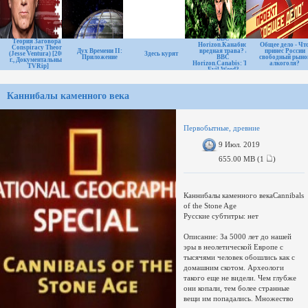
ВВС
Теория Заговора /
Horizon.Канабис:
Общее дело - Чт
Conspiracy Theory
Дух Времени II:
вредная трава? /
принес России
(Jesse Ventura) [2009
Здесь курят
Приложение
BBC
свободный рыно
г., Документальный,
Horizon.Canabis: The
алкоголя?
TVRip]
Evil Weed?
Каннибалы каменного века
Первобытные, древние
9 Июл. 2019
655.00 MB (1
)
Каннибалы каменного векаCannibals
of the Stone Age
Русские субтитры: нет
Описание: За 5000 лет до нашей
эры в неолетической Европе c
тысячями человек обошлись как с
домашним скотом. Археологи
такого еще не видели. Чем глубже
они копали, тем более странные
вещи им попадались. Множество