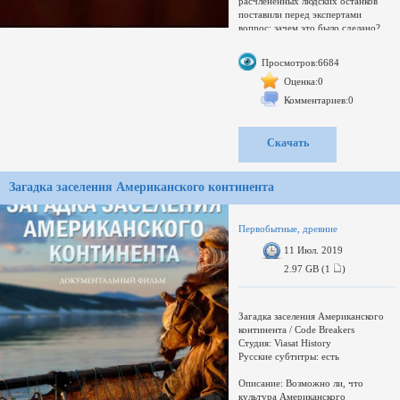
расчлененных людских останков
поставили перед экспертами
вопрос: зачем это было сделано?
Возможно ли, что в прошлом в
Европе существовали каннибалы?
Просмотров:6684
Свернуть поддиректории
Развернуть
Оценка:0
Переключить
Комментариев:0
Увел./умен. окно
загружается...
Аккаунт для брошенных раздач
Скачать
Как удалить свою раздачу?
Загадка заселения Американского континента
Первобытные, древние
11 Июл. 2019
2.97 GB (1
)
Загадка заселения Американского
континента / Code Breakers
Студия: Viasat History
Русские субтитры: есть
Описание: Возможно ли, что
культура Американского