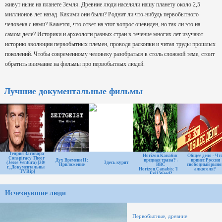
живут ныне на планете Земля. Древние люди населяли нашу планету около 2,5
миллионов лет назад. Какими они были? Роднит ли что-нибудь первобытного
человека с нами? Кажется, что ответ на этот вопрос очевиден, но так ли это на
самом деле? Историки и археологи разных стран в течение многих лет изучают
историю эволюции первобытных племен, проводя раскопки и читая труды прошлых
поколений. Чтобы современному человеку разобраться в столь сложной теме, стоит
обратить внимание на фильмы про первобытных людей.
Лучшие документальные фильмы
ВВС
Теория Заговора /
Horizon.Канабис:
Общее дело - Чт
Conspiracy Theory
Дух Времени II:
вредная трава? /
принес России
(Jesse Ventura) [2009
Здесь курят
Приложение
BBC
свободный рыно
г., Документальный,
Horizon.Canabis: The
алкоголя?
TVRip]
Evil Weed?
Исчезнувшие люди
Первобытные, древние