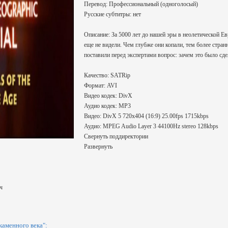
Перевод: Профессиональный (одноголосый)
Русские субтитры: нет
Описание: За 5000 лет до нашей эры в неолетической Е
еще не видели. Чем глубже они копали, тем более стр
поставили перед экспертами вопрос: зачем это было с
Качество: SATRip
Формат: AVI
Видео кодек: DivX
Аудио кодек: МР3
Видео: DivX 5 720x404 (16:9) 25.00fps 1715kbps
Аудио: MPEG Audio Layer 3 44100Hz stereo 128kbps
Свернуть поддиректории
Развернуть
ч
аменного века":