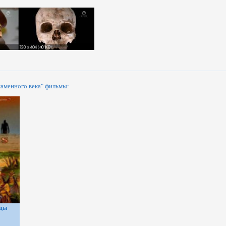
аменного века" фильмы:
нцы