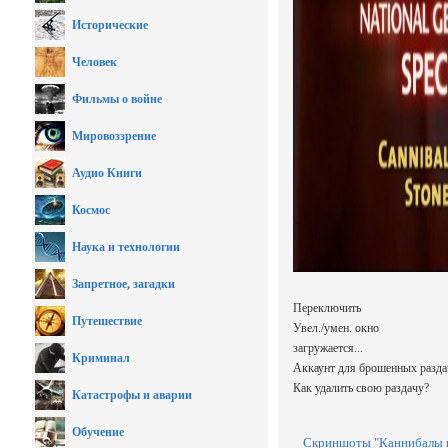
Исторические
Человек
Фильмы о войне
Мировоззрение
Аудио Книги
Космос
Наука и технологии
Запретное, загадки
Переключить
Путешествие
Увел./умен. окно
загружается...
Криминал
Аккаунт для брошенных разда
Как удалить свою раздачу?
Катастрофы и аварии
Обучение
Скриншоты "Каннибалы к