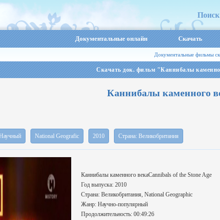
Поиск
Документальные онлайн
Скачать
Документальные фильмы ск
Скачать док. фильм "Каннибалы каменно
Каннибалы каменного в
Научный
National Geografic
2010
Страна: Великобритания
Каннибалы каменного векаCannibals of the Stone Age
Год выпуска: 2010
Страна: Великобритания, National Geographic
Жанр: Научно-популярный
Продолжительность: 00:49:26