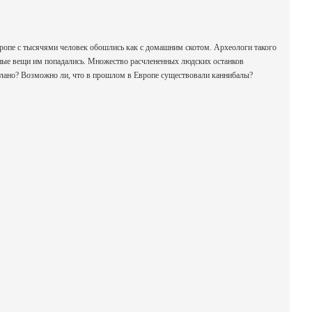
вропе c тысячями человек обошлись как с домашним скотом. Археологи такого
анные вещи им попадались. Множество расчлененных людских останков
делано? Возможно ли, что в прошлом в Европе существовали каннибалы?