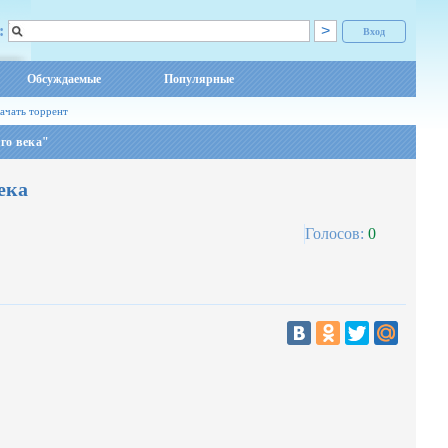
:
Вход
Обсуждаемые
Популярные
ачать торрент
го века"
ека
Голосов:
0