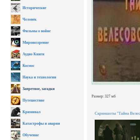
Исторические
Человек
Фильмы о войне
Мировоззрение
Аудио Книги
Космос
Наука и технологии
Запретное, загадки
Размер: 327 мб
Путешествие
Криминал
Скриншоты "Тайна Велесо
Катастрофы и аварии
Обучение