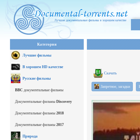
Лучшие документальные фильмы в хорошем качестве
Категории
Лучшие фильмы
В хорошем HD качестве
Скачать
Русские фильмы
Запретное, загадки
BBC
документальные фильмы
Документальные фильмы
Discovery
Документальные фильмы
2018
Документальные фильмы
2017
Природа