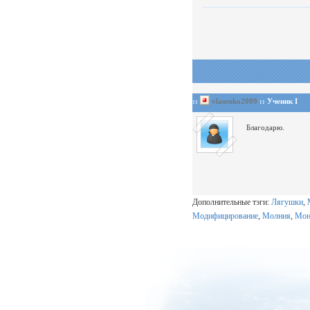
::
vlasenko2009
:: Ученик I
Благодарю.
Дополнительные тэги:
Лягушки
,
Модифицирование
,
Молния
,
Мон