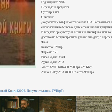
Год выпуска: 2006
Перевод: не требуется
Субтитры: нет
Описание:
Документальный фильм телеканала ТВ3. Рассказывает о
составленный в 8-9 веках древнеславянскими жрецами б
В передаче присутствуют лёгенькие мистификационные 
достаточно беспристрастном уровне, что даёт, в опреде
Файл:
Качество: TVRip
Формат: AVI
Видео кодек: XviD
Аудио кодек: AC3
Video: XVID 640x480 25.00fps 726 Kbps
Audio: Dolby AC3 48000Hz stereo 96Kbps
вой Книги [2006, Документальное, TVRip]":