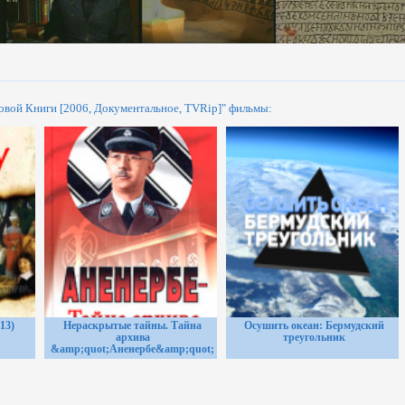
овой Книги [2006, Документальное, TVRip]" фильмы:
13)
Нераскрытые тайны. Тайна
Осушить океан: Бермудский
архива
треугольник
&amp;quot;Аненербе&amp;quot;