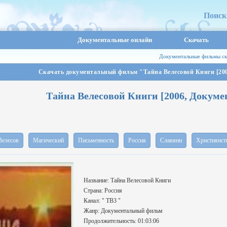
Поиск
Документальные онлайн
Скачать
Документальные фильмы ск
Скачать документальный фильм "Тайна Велесовой Книги [200
Тайна Велесовой Книги [2006, Докуме
Велесов
Магический
Письменность
Россия
Славяни
Християнст
Название: Тайна Велесовой Книги
Страна: Россия
Канал: " ТВ3 "
Жанр: Документальный фильм
Продолжительность: 01:03:06