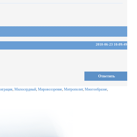
2010-06-23 10:09:49
Ответить
играция
,
Милосердный
,
Мировоззрение
,
Митрополит
,
Многообразие
,