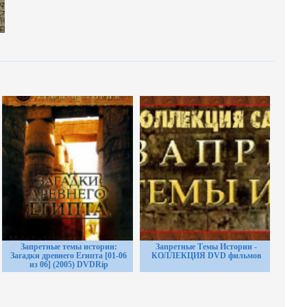
Запретные темы истории:
Запретные Темы Истории -
Загадки древнего Египта [01-06
КОЛЛЕКЦИЯ DVD фильмов
из 06] (2005) DVDRip