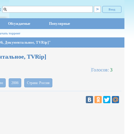
:
Вход
Обсуждаемые
Популярные
ачать торрент
6, Документальное, TVRip]"
нтальное, TVRip]
Голосов:
3
во
2006
Страна: Россия