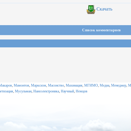
Скачать
Список комментариев
Макаров
,
Мамонтов
,
Марксизм
,
Масонство
,
Махинация
,
МГИМО
,
Медиа
,
Менеджер
,
М
етизация
,
Мусульман
,
Наноэлектроника
,
Научный
,
Немцов