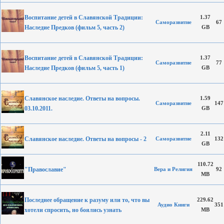
Воспитание детей в Славянской Традиции:
1.37
Саморазвитие
67
Наследие Предков (фильм 5, часть 2)
GB
Воспитание детей в Славянской Традиции:
1.37
Саморазвитие
77
Наследие Предков (фильм 5, часть 1)
GB
Славянское наследие. Ответы на вопросы.
1.59
Саморазвитие
147
03.10.2011.
GB
2.11
Славянское наследие. Ответы на вопросы - 2
Саморазвитие
132
GB
110.72
"Православие"
Вера и Религия
92
MB
Последнее обращение к разуму или то, что вы
229.62
Аудио Книги
351
хотели спросить, но боялись узнать
MB