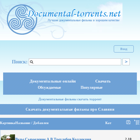
Лучшие документальные фильмы в хорошем качестве
Вход
Поиск:
Документальные онлайн
Скачать
Обсуждаемые
Популярные
Документальные фильмы скачать торрент
Скачать документальные фильмы про Славяни
Картинка
Название / Добавлен
Кат
Веды.Сыроедение.А.В.Трехлебов.Коллекция
2.10