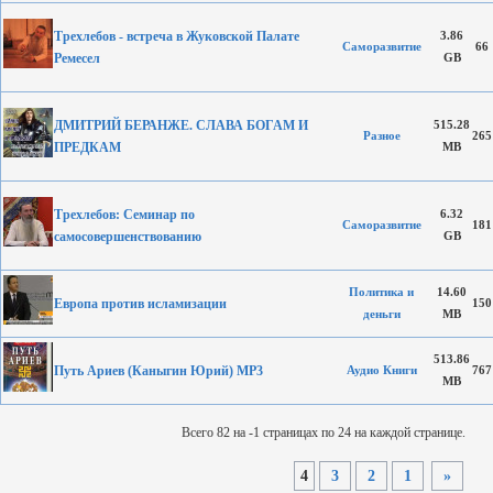
Трехлебов - встреча в Жуковской Палате
3.86
Саморазвитие
66
Ремесел
GB
ДМИТРИЙ БЕРАНЖЕ. СЛАВА БОГАМ И
515.28
Разное
265
ПРЕДКАМ
MB
Трехлебов: Семинар по
6.32
Саморазвитие
181
самосовершенствованию
GB
Политика и
14.60
Европа против исламизации
150
деньги
MB
513.86
Путь Ариев (Каныгин Юрий) MP3
Аудио Книги
767
MB
Всего 82 на -1 страницах по 24 на каждой странице.
4
3
2
1
»