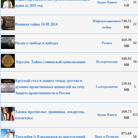
Аудио Книги
31
аудио за 2011 год
GB
Информационная
730.51
Военная тайна 16 08 2014
22
война
MB
450.39
Песни о свободе и победах
Разное
42
MB
349.92
Этруски. Тайна славянской цивилизации
Исторические
59
MB
Круглый стол в защиту семьи, детства и
216.61
духовно-нравственных ценностей на тему
Саморазвитие
5
MB
Защита нравственности в России
Химия против нас: прививки, лекарства,
169.73
Аудио Книги
115
косметика.
MB
875.69
Трехлебов А В выдержки из выступлений
Вера и Религия
50