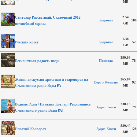
MB
Святозар Рассветный. Сказочный 2012 -
2.54
Здоровье
106
волшебный сериал
GB
1.38
Русский крест
Здоровье
52
GB
399.09
Бесконечная радость воды
Природа
78
MB
Живая дискуссия христиан и староверов на
265.84
Вера и Религия
92
Славянском радио Веды РА
MB
Водные Роды / Наталия Котлар [Радиозапись
230.18
Аудио Книги
79
Славянского радио Веды РА]
MB
589.49
Евпатий Коловрат
Аудио Книги
128
MB