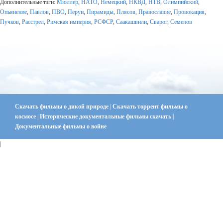
Дополнительные тэги:
Мюллер
,
НАТО
,
Немецкий
,
НКВД
,
НТВ
,
Олимпийский
,
Опьянение
,
Павлов
,
ПВО
,
Перун
,
Пирамиды
,
Плясов
,
Православие
,
Провокация
,
Пучков
,
Расстрел
,
Римская империя
,
РСФСР
,
Саакашвили
,
Сварог
,
Семенов
Скачать фильмы о дикой природе
|
Скачать торрент фильмы о
космосе
|
Исторические документальные фильмы скачать
|
Документальные фильмы о войне
|