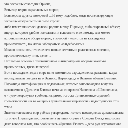
это посланцы созвездия Ориона,
Есть еще теория параллельных миров;
Есть версия других измерений …И тому подобное, когда ностальгирующие
засланцы откуда бы то ни было строят
либо памятники своей далекой родине в виде Пирамид, либо сакральный объект,
внутри которого удобно помолиться и вспомнить о вечном,ну, или может
астрономическую обсерваторию, в которой - несмотря на кажущуюся
примитивность, так легко наблюдать за «альдебараном» …
Можно вспомнить, что еще есть всякие сектанты и религиозные мистики,
протоязычники ну и так далее…
Нет только обычно в телевизионном и литературном обороте каких-то
приземленных, трезвых версий…
Вот в последние годы в мире явно наметилось зарождение направления, когда
исследователи говорят не о Великих Пирамидах,а о Великом обмане Великих
Пирамид,о мистификациях и подтасовках, которые сопровождают тему так
называемого «Древнего Египта» начиная со времен Наполеона и Шампольона,
о «чуде» нетронутых гробниц, например того же Тутанхамона,о странной
громогласности и в то же время удивительной закрытости и недоступности этой
темы.
Знаменитые на весь мир учёные утверждают, что есть неоспоримые доказательства
того, что Пирамиды построены ну в лучшем случае в Средние Века,а некоторые
даже говорят о том, что вообще весь «Древний Египет» - дело рук неугомонного