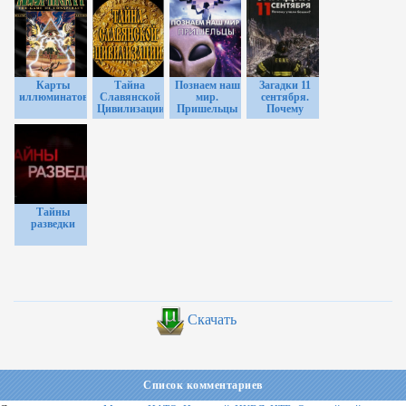
Карты
Тайна
Познаем наш
Загадки 11
иллюминатов
Славянской
мир.
сентября.
Цивилизации
Пришельцы
Почему
упали
башни?
Тайны
разведки
Скачать
Список комментариев