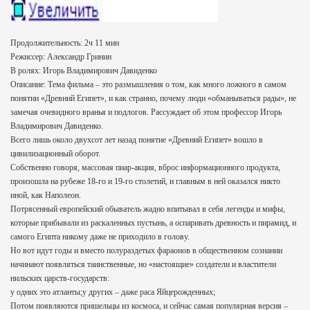
Продолжительность: 2ч 11 мин
Режиссер: Александр Гринин
В ролях: Игорь Владимирович Давиденко
Описание: Тема фильма – это размышления о том, как много ложного в самом
понятии «Древний Египет», и как странно, почему люди «обманываться рады», не
замечая очевидного вранья и подлогов. Рассуждает об этом профессор Игорь
Владимирович Давиденко.
Всего лишь около двухсот лет назад понятие «Древний Египет» вошло в
цивилизационный оборот.
Собственно говоря, массовая пиар-акция, вброс информационного продукта,
произошла на рубеже 18-го и 19-го столетий, и главным в ней оказался никто
иной, как Наполеон.
Потрясенный европейский обыватель жадно впитывал в себя легенды и мифы,
которые прибывали из раскаленных пустынь, а оспаривать древность и пирамид, и
самого Египта никому даже не приходило в голову.
Но вот идут годы и вместо полураздетых фараонов в общественном сознании
начинают появляться таинственные, но «настоящие» создатели и властители
нильских царств-государств:
у одних это атланты;у других – даже раса Яйцерожденных;
Потом появляются пришельцы из космоса, и сейчас самая популярная версия –