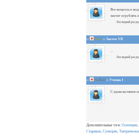
Все вопросы к мод
значит огрублять и
Последний раз ре
::
Svas
:: Знаток VII
...
Последний раз ре
::
VaRaS
:: Ученик I
С удовольствием п
Дополнительные тэги:
Освенцим
Стариков
,
Суеверие
,
Тантрически