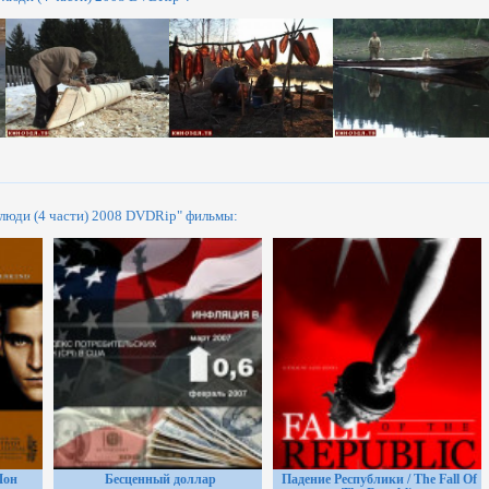
люди (4 части) 2008 DVDRip" фильмы:
Шон
Бесценный доллар
Падение Республики / The Fall Of