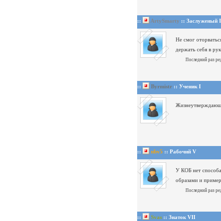
::
ArtySmarty
:: Заслуженый 
Не смог оторватьс
держать себя в ру
Последний раз ре
::
Byrmistr
:: Ученик I
Жизнеутверждающи
::
nbv5
:: Рабочий V
У КОБ нет способа
образами и пример
Последний раз ре
::
Svas
:: Знаток VII