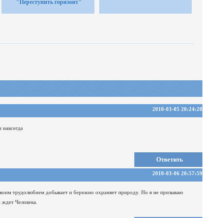
"Переступить горизонт"
2010-03-05 20:24:28
и навсегда
Ответить
2010-03-06 20:57:59
своим трудолюбием добывает и бережно охраняет природу.
Но я не призываю
 ждет Человека.