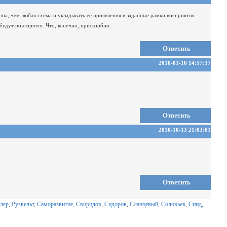
нна,
чем любая схема и укладывать её проявления в заданные рамки восприятия -
будут повторятся. Что, конечно, прискорбно...
Ответить
2010-03-10 14:57:37
Ответить
2010-10-13 21:03:03
Ответить
лер
,
Рузвельт
,
Саморазвитие
,
Свиридов
,
Сидоров
,
Сланцевый
,
Соловьев
,
Спид
,