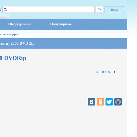
:
Вход
Обсуждаемые
Популярные
ачать торрент
части) 2008 DVDRip"
08 DVDRip
Голосов:
5