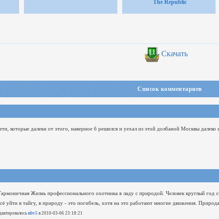
The Republic
лная
Скачать
Список комментариев
ети, которые далеки от этого, наверное б решился и уехал из этой долбаной Москвы далеко 
Гармоничная Жизнь профессионального охотника в ладу с природой.
Человек круглый год 
сё уйти в тайгу, в природу - это погибель, хотя на это работают многие движения.
Природа
дактировалось
nbv5
в 2010-03-06 23:18:21