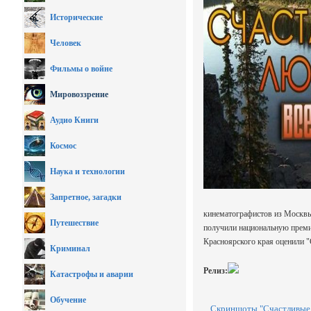
Исторические
Человек
Фильмы о войне
Мировоззрение
Аудио Книги
Космос
Наука и технологии
Запретное, загадки
кинематографистов из Москвы 
Путешествие
получили национальную преми
Красноярского края оценили 
Криминал
Релиз:
Катастрофы и аварии
Обучение
Скриншоты "Счастливые 