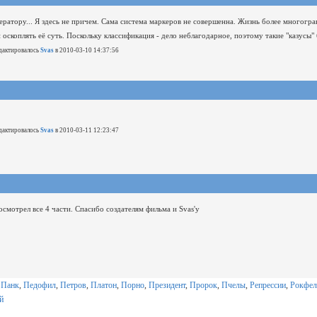
ератору... Я здесь не причем.
Сама система маркеров не совершенна. Жизнь более многогра
 оскоплять её суть. Поскольку классификация - дело неблагодарное, поэтому такие "казусы" 
дактировалось
Svas
в 2010-03-10 14:37:56
дактировалось
Svas
в 2010-03-11 12:23:47
осмотрел все 4 части. Спасибо создателям фильма и Svas'у
,
Панк
,
Педофил
,
Петров
,
Платон
,
Порно
,
Президент
,
Пророк
,
Пчелы
,
Репрессии
,
Рокфел
й