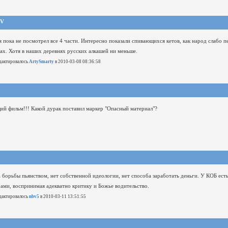
IV
я пока не посмотрел все 4 части.
Интересно показали спивающихся кетов, как народ слабо 
ках. Хотя в наших деревнях русских алкашей ни меньше.
дактировалось
ArtySmarty
в 2010-03-08 08:36:58
й фильм!!! Какой дурак поставил маркер "Опасный материал"?
 борьбы пьянством, нет собственной идеологии, нет способа заработать деньги.
У КОБ есть
ами, воспринимая адекватно критику и Божье водительство.
дактировалось
nbv5
в 2010-03-11 13:51:55