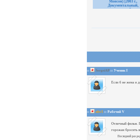
Монсон) [2003 г.,
Документальный,
просветительский, по
версия, DVDRip
::
SergeiAP
:: Ученик I
Если б не жена и д
::
nbv5
:: Рабочий V
Отличный фильм.
горожан бросить в
Последний раз ре