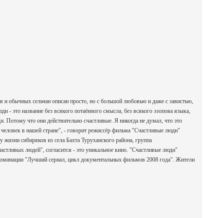
 и обычных сельчан описан просто, но с большой любовью и даже с завистью,
и - это название без всякого потаённого смысла, без всякого эзопова языка,
и. Потому что они действительно счастливые. Я никогда не думал, что это
 человек в нашей стране", - говорит режиссёр фильма "Счастливые люди"
 жизни сибиряков из села Бахта Туруханского района, группа
астливых людей", согласится - это уникальное кино. "Счастливые люди"
номинации "Лучший сериал, цикл документальных фильмов 2008 года". Жители