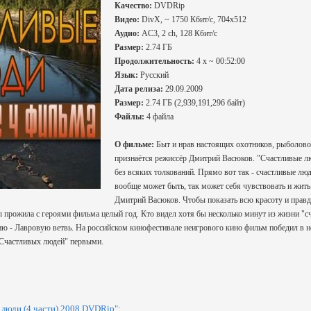
Качество:
DVDRip
Видео:
DivX, ~ 1750 Кбит/с, 704x512
Аудио:
AC3, 2 ch, 128 Кбит/с
Размер:
2.74 ГБ
Продолжительность:
4 x ~ 00:52:00
Язык:
Русский
Дата релиза:
29.09.2009
Размер:
2.74 ГБ (2,939,191,296 байт)
Файлы:
4 файла
О фильме:
Быт и нрав настоящих охотников, рыболовов
признаётся режиссёр Дмитрий Васюков. "Счастливые люд
без всяких толкований. Прямо вот так - счастливые люд
вообще может быть, так может себя чувствовать и жить
Дмитрий Васюков. Чтобы показать всю красоту и правду
прожила с героями фильма целый год. Кто видел хотя бы несколько минут из жизни "сч
ю - Лавровую ветвь. На российском кинофестивале неигрового кино фильм победил в 
"Счастливых людей" первыми.
люди (4 части) 2008 DVDRip":