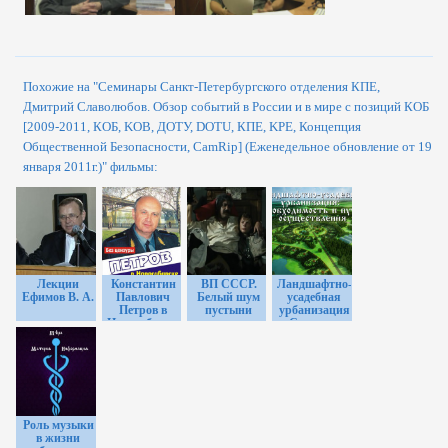
Похожие на "Семинары Санкт-Петербургского отделения КПЕ,
Дмитрий Славолюбов. Обзор событий в России и в мире с позиций КОБ
[2009-2011, КОБ, KOB, ДОТУ, DOTU, КПЕ, KPE, Концепция
Общественной Безопасности, CamRip] (Еженедельное обновление от 19
января 2011г.)" фильмы:
Лекции
Константин
ВП СССР.
Ландшафтно-
Ефимов В. А.
Павлович
Белый шум
усадебная
Петров в
пустыни
урбанизация
Новосибирске.
- Семинар в
КОБ КПЕ,
Вологде-2014
март 2007.
Роль музыки
в жизни