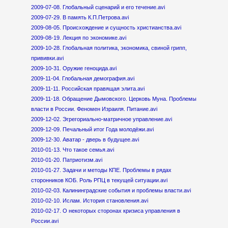
2009-07-08. Глобальный сценарий и его течение.avi
2009-07-29. В память К.П.Петрова.avi
2009-08-05. Происхождение и сущность христианства.avi
2009-08-19. Лекция по экономике.avi
2009-10-28. Глобальная политика, экономика, свиной грипп,
прививки.avi
2009-10-31. Оружие геноцида.avi
2009-11-04. Глобальная демография.avi
2009-11-11. Российская правящая элита.avi
2009-11-18. Обращение Дымовского. Церковь Муна. Проблемы
власти в России. Феномен Израиля. Питание.avi
2009-12-02. Эгрегориально-матричное управление.avi
2009-12-09. Печальный итог Года молодёжи.avi
2009-12-30. Аватар - дверь в будущее.avi
2010-01-13. Что такое семья.avi
2010-01-20. Патриотизм.avi
2010-01-27. Задачи и методы КПЕ. Проблемы в рядах
сторонников КОБ. Роль РПЦ в текущей ситуации.avi
2010-02-03. Калининградские события и проблемы власти.avi
2010-02-10. Ислам. История становления.avi
2010-02-17. О некоторых сторонах кризиса управления в
России.avi