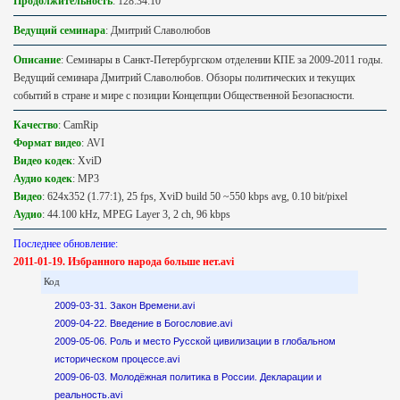
Продолжительность
: 128:34:10
Ведущий семинара
: Дмитрий Славолюбов
Описание
: Семинары в Санкт-Петербургском отделении КПЕ за 2009-2011 годы.
Ведущий семинара Дмитрий Славолюбов. Обзоры политических и текущих
событий в стране и мире с позиции Концепции Общественной Безопасности.
Качество
: CamRip
Формат видео
: AVI
Видео кодек
: XviD
Аудио кодек
: MP3
Видео
: 624x352 (1.77:1), 25 fps, XviD build 50 ~550 kbps avg, 0.10 bit/pixel
Аудио
: 44.100 kHz, MPEG Layer 3, 2 ch, 96 kbps
Последнее обновление:
2011-01-19. Избранного народа больше нет.avi
Код
2009-03-31. Закон Времени.avi
2009-04-22. Введение в Богословие.avi
2009-05-06. Роль и место Русской цивилизации в глобальном
историческом процессе.avi
2009-06-03. Молодёжная политика в России. Декларации и
реальность.avi