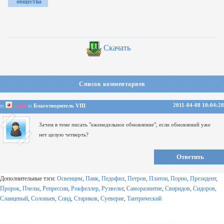
общества
Скачать
Список комментариев
2011-04-08 10:04:28
::
zmek
:: Благотворитель VIII
Зачем в теме писать "еженедельное обновление", если обновлений уже
нет целую четверть?
Ответить
Дополнительные тэги:
Освенцим
,
Панк
,
Педофил
,
Петров
,
Платон
,
Порно
,
Президент
,
Пророк
,
Пчелы
,
Репрессии
,
Рокфеллер
,
Рузвельт
,
Саморазвитие
,
Свиридов
,
Сидоров
,
Сланцевый
,
Соловьев
,
Спид
,
Стариков
,
Суеверие
,
Тантрический