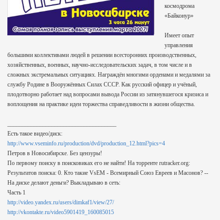
космодрома
«Байконур»
Имеет опыт
управления
большими коллективами людей в решении всесторонних производственных,
хозяйственных, военных, научно-исследовательских задач, в том числе и в
сложных экстремальных ситуациях. Награждён многими орденами и медалями за
службу Родине в Вооружённых Силах СССР. Как русский офицер и учёный,
плодотворно работает над вопросами вывода России из затянувшегося кризиса и
воплощения на практике идеи торжества справедливости в жизни общества.
_____________________________________
Есть такое видео/диск:
http://www.vseminfo.ru/production/dvd/production_12.html?pics=4
Петров в Новосибирске. Без цензуры!
По первому поиску в поисковиках его не найти! На торренте rutracker.org:
Результатов поиска: 0. Кто такие VsEM - Всемирный Союз Евреев и Масонов? --
На диске делают деньги? Выкладываю в сеть:
Часть 1
http://video.yandex.ru/users/dimkaf1/view/27/
http://vkontakte.ru/video5901419_160085015