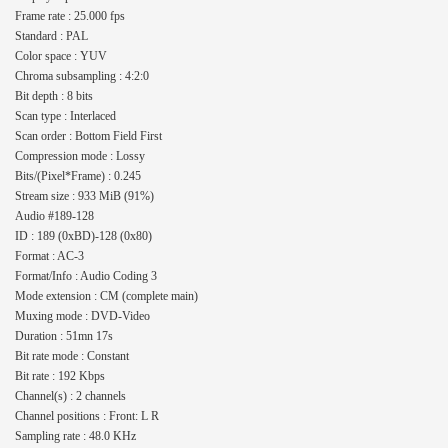
Frame rate : 25.000 fps
Standard : PAL
Color space : YUV
Chroma subsampling : 4:2:0
Bit depth : 8 bits
Scan type : Interlaced
Scan order : Bottom Field First
Compression mode : Lossy
Bits/(Pixel*Frame) : 0.245
Stream size : 933 MiB (91%)
Audio #189-128
ID : 189 (0xBD)-128 (0x80)
Format : AC-3
Format/Info : Audio Coding 3
Mode extension : CM (complete main)
Muxing mode : DVD-Video
Duration : 51mn 17s
Bit rate mode : Constant
Bit rate : 192 Kbps
Channel(s) : 2 channels
Channel positions : Front: L R
Sampling rate : 48.0 KHz