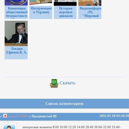
Концепция
Интервенция
История
Видеоинформ
общественной
в Украину
игровых
c93.
безопастности
движков
"Мировой
(Петров
кризис:
Константин
старые
Павлович)
игроки -
[2004,
новый
документальный,учебный,
розыгрыш".
DVDRip]
Девятов А.П.
(Москва,
19.12.2010)
Лекции
Ефимов В. А.
Скачать
Список комментариев
2011-05-18 03:50:59
::
artur7373888
:: Продвинутый III
интересные моменты
8:00
10:00
12:20
14:00
28:40
30:00-32:00
33:40-