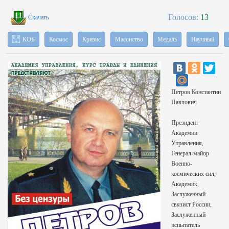
Голосов:
13
Скачать
КОБ
Космос
Кризис
Масонство
Медаль
Научный
Петров Константин
Павлович
Президент
Академии
Управления,
Генерал-майор
Военно-
космических сил,
Академик,
Заслуженный
связист России,
Заслуженный
испытатель