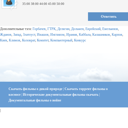
35:00
38:00
44:00
45:00
50:00
Ответить
Дополнительные тэги:
Горбачев
,
ГТРК
,
Делягин
,
Дольмен
,
Еврейский
,
Емельянов
,
Жданов
,
Запад
,
Златоуст
,
Ивашов
,
Инглиизм
,
Ирания
,
Каббала
,
Калашников​
,
Карпов
,
Киев
,
Климов
,
Коловрат
,
Комитет
,
Компьютерный
,
Конкурс
Скачать фильмы о дикой природе
|
Скачать торрент фильмы о
космосе
|
Исторические документальные фильмы скачать
|
Документальные фильмы о войне
|