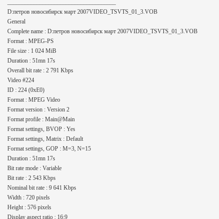
_____________________________________
D:петров новосибирск март 2007VIDEO_TSVTS_01_3.VOB
General
Complete name : D:петров новосибирск март 2007VIDEO_TSVTS_01_3.VOB
Format : MPEG-PS
File size : 1 024 MiB
Duration : 51mn 17s
Overall bit rate : 2 791 Kbps
Video #224
ID : 224 (0xE0)
Format : MPEG Video
Format version : Version 2
Format profile : Main@Main
Format settings, BVOP : Yes
Format settings, Matrix : Default
Format settings, GOP : M=3, N=15
Duration : 51mn 17s
Bit rate mode : Variable
Bit rate : 2 543 Kbps
Nominal bit rate : 9 641 Kbps
Width : 720 pixels
Height : 576 pixels
Display aspect ratio : 16:9