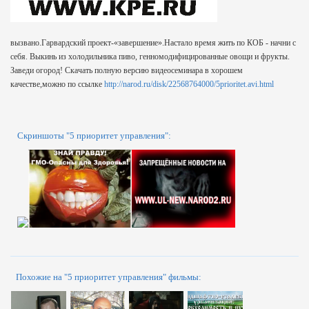
вызвано.Гарвардский проект-«завершение».Настало время жить по КОБ - начни с
себя. Выкинь из холодильника пиво, генномодифицированные овощи и фрукты.
Заведи огород! Скачать полную версию видеосеминара в хорошем
качестве,можно по ссылке
http://narod.ru/disk/22568764000/5prioritet.avi.html
Скриншоты "5 приоритет управления":
Похожие на "5 приоритет управления" фильмы: