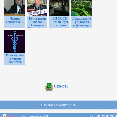
Лекции
Константин
ВП СССР.
Ландшафтно-
Ефимов В. А.
Павлович
Белый шум
усадебная
Петров в
пустыни
урбанизация
Новосибирске.
- Семинар в
КОБ КПЕ,
Вологде-2014
март 2007.
Роль музыки
в жизни
общества
Скачать
Список комментариев
2010-08-09 16:29:00
::
naskom
:: Благотворитель VIII