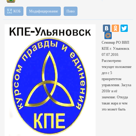
КОБ
Модифицирование
Пиво
Семинар РО ВВП
КПЕ г. Ульяновск
07.07.2010.
Рассмотрено
текущее положение
дел с 5
приоритетом
управления. Засуха
2010г и её
значение. Откуда
такая жара и чем
это может быть