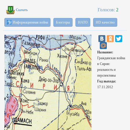
Голосов:
2
Скачать
Информационная война
Блоггеры
НАТО
HD качество
Название:
Гражданская война
в Сирии:
реальность и
перспективы
Год выхода:
17.11.2012