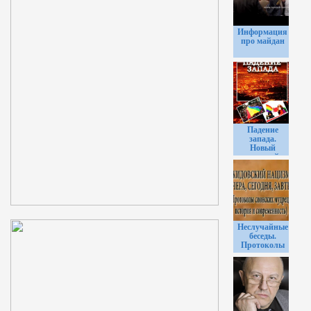
Информация
про майдан
Падение
запада.
Новый
мировой
"педопорядок"
Неслучайные
беседы.
Протоколы
сионских
мудрецов.
История и
современность