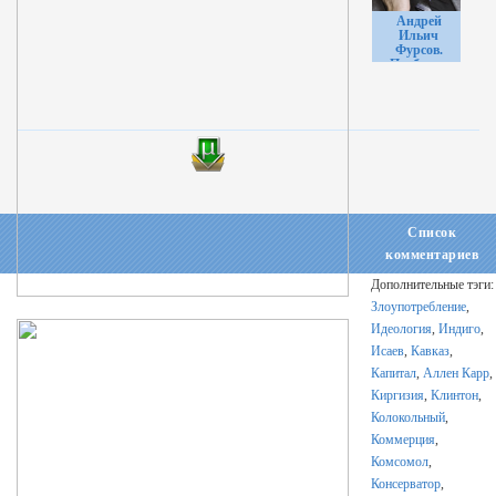
Андрей
Ильич
Фурсов.
Подборка
выступлений
и интервью
Список
комментариев
Дополнительные тэги:
Злоупотребление
,
Идеология
,
Индиго
,
Исаев
,
Кавказ
,
Капитал
,
Аллен Карр
,
Киргизия
,
Клинтон
,
Колокольный
,
Коммерция
,
Комсомол
,
Консерватор
,