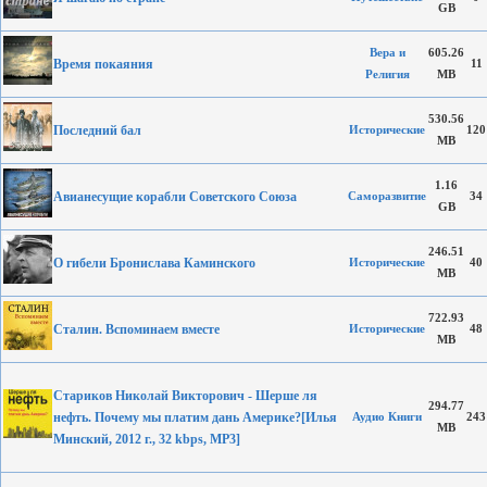
GB
Вера и
605.26
Время покаяния
11
Религия
MB
530.56
Последний бал
Исторические
120
MB
1.16
Авианесущие корабли Советского Союза
Саморазвитие
34
GB
246.51
О гибели Бронислава Каминского
Исторические
40
MB
722.93
Сталин. Вспоминаем вместе
Исторические
48
MB
Стариков Николай Викторович - Шерше ля
294.77
нефть. Почему мы платим дань Америке?[Илья
Аудио Книги
243
MB
Минский, 2012 г., 32 kbps, MP3]