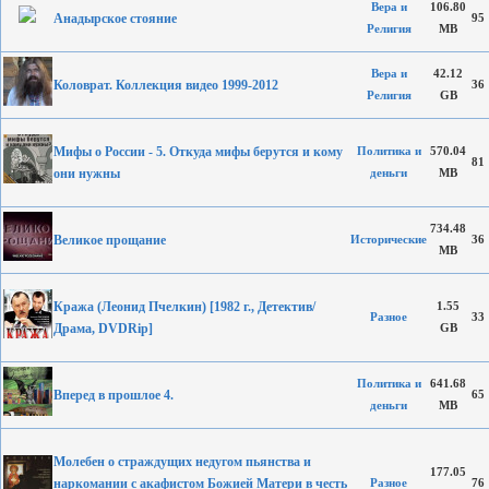
Вера и
106.80
Анадырское стояние
95
Религия
MB
Вера и
42.12
Коловрат. Коллекция видео 1999-2012
36
Религия
GB
Мифы о России - 5. Откуда мифы берутся и кому
Политика и
570.04
81
они нужны
деньги
MB
734.48
Великое прощание
Исторические
36
MB
Кража (Леонид Пчелкин) [1982 г., Детектив/
1.55
Разное
33
Драма, DVDRip]
GB
Политика и
641.68
Вперед в прошлое 4.
65
деньги
MB
Молебен о страждущих недугом пьянства и
177.05
наркомании с акафистом Божией Матери в честь
Разное
76