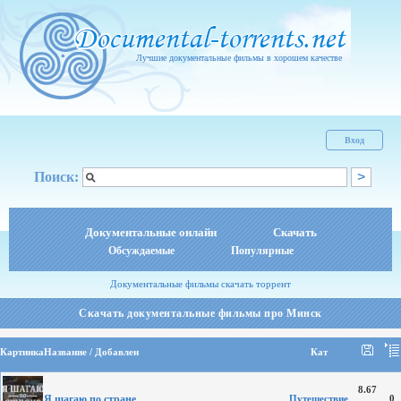
Лучшие документальные фильмы в хорошем качестве
Вход
Поиск:
Документальные онлайн
Скачать
Обсуждаемые
Популярные
Документальные фильмы скачать торрент
Скачать документальные фильмы про Минск
Картинка
Название / Добавлен
Кат
8.67
Я шагаю по стране
Путешествие
0