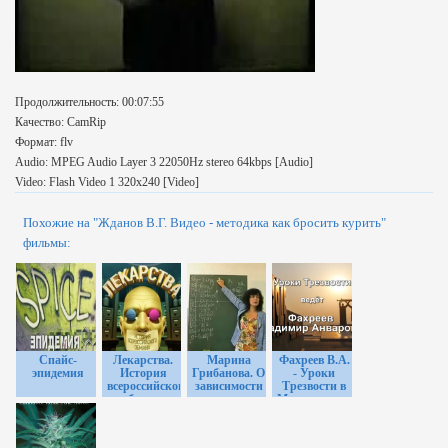
Продолжительность: 00:07:55
Качество: CamRip
Формат: flv
Audio: MPEG Audio Layer 3 22050Hz stereo 64kbps [Audio]
Video: Flash Video 1 320x240 [Video]
Похожие на "Жданов В.Г. Видео - методика как бросить курить"
фильмы:
Спайс-
Лекарства.
Марина
Фахреев В.А.
эпидемия
История
Грибанова. О
- Уроки
всероссийского
зависимости
Трезвости в
обмана.
весело и
Магнитогорске
интересно.