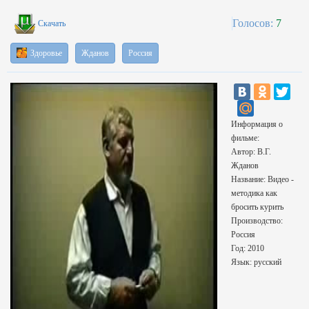
Голосов:
7
Скачать
Здоровье
Жданов
Россия
Информация о
фильме:
Автор: В.Г.
Жданов
Название: Видео -
методика как
бросить курить
Производство:
Россия
Год: 2010
Язык: русский