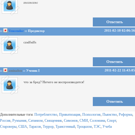
zxczxczxc
Ответить
2011-02-10 02:06:56
::
Vencendor
:: Предиктор
czsdfsdfs
Ответить
2011-02-22 11:43:05
::
aminalon
:: Ученик I
что за бред? Ничего не воспроизводится!
Ответить
Дополнительные тэги:
Потреблятство
,
Приватизация
,
Психология
,
Пьянство
,
Реформа
,
Россия
,
Румыния
,
Сатанизм
,
Священник
,
Симонов
,
СМИ
,
Соломина
,
Спорт
,
Староверы
,
США
,
Тарасов
,
Террор
,
Трансгенный
,
Троцкизм
,
ТЭС
,
Учеба