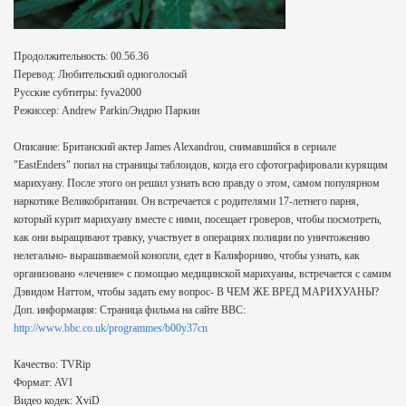
Продолжительность: 00.56.36
Перевод: Любительский одноголосый
Русские субтитры: fyva2000
Режиссер: Andrew Parkin/Эндрю Паркин
Описание: Британский актер James Alexandrou, снимавшийся в сериале
"EastEnders" попал на страницы таблоидов, когда его сфотографировали курящим
марихуану. После этого он решил узнать всю правду о этом, самом популярном
наркотике Великобритании. Он встречается с родителями 17-летнего парня,
который курит марихуану вместе с ними, посещает гроверов, чтобы посмотреть,
как они выращивают травку, участвует в операциях полиции по уничтожению
нелегально- вырашиваемой конопли, едет в Калифорнию, чтобы узнать, как
организовано «лечение» с помощью медицинской марихуаны, встречается с самим
Дэвидом Наттом, чтобы задать ему вопрос- В ЧЕМ ЖЕ ВРЕД МАРИХУАНЫ?
Доп. информация: Страница фильма на сайте BBC:
http://www.bbc.co.uk/programmes/b00y37cn
Качество: TVRip
Формат: AVI
Видео кодек: XviD