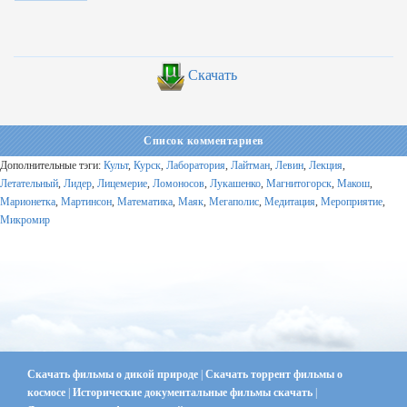
Скачать
Список комментариев
Дополнительные тэги:
Культ
,
Курск
,
Лаборатория
,
Лайтман
,
Левин
,
Лекция
,
Летательный
,
Лидер
,
Лицемерие
,
Ломоносов
,
Лукашенко
,
Магнитогорск
,
Макош
,
Марионетка
,
Мартинсон
,
Математика
,
Маяк
,
Мегаполис
,
Медитация
,
Мероприятие
,
Микромир
Скачать фильмы о дикой природе
|
Скачать торрент фильмы о
космосе
|
Исторические документальные фильмы скачать
|