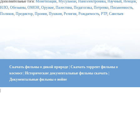
Дополнительные тэги:
Монетизация
,
Мусульман
,
Наноэлектроника
,
Научный
,
Немцов
,
НЛО
,
Обезьяны
,
ОМОН
,
Оружие
,
Палестина
,
Педагогика
,
Петренко
,
Письменность
,
Поляков
,
Предиктор
,
Пронин
,
Пушкин
,
Религия
,
Рождаемость
,
РТР
,
Савельев
Скачать фильмы о дикой природе
|
Скачать торрент фильмы о
космосе
|
Исторические документальные фильмы скачать
|
Документальные фильмы о войне
|