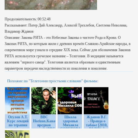
Продолжительность: 00:52:48
Рассказывают: Патер Дий Александр, Алексей Трехлебов, Светлена Неволина,
Владимир Жданов
Описание: Законы РИТА - это Небесные Законы о чистоте Рода и Крови. О
Законах РИТА, по которым жили с древних времён Славяно-Арийские народы, в
современном мире узнали в середине XIX века. Сейчас для обозначения Законов
РИТА используется греческое название – Телегония. В медицине называется
явлением "первого самца". Телегония является образным и единственным
параметром передачи наследственности из поколения в поколение.
Похожие на "Телегония простыми словами" фильмы:
Огулов А.Т.
ВВС
Школа
Жданов В.Г.
Курс лекций
Horizon.Канабис:
здоровья
- Правда о
по терапии
вредная
Михаила
табаке [2010,
внутренних
трава? / BBC
СОВЕТОВА
DVDRip]
органов
Horizon.Canabis:
(выпуски 1-
методом
The Evil
25)