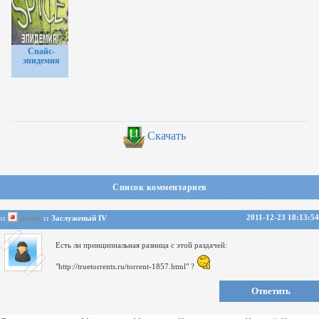
ручного
Weed?
воздействия.
Спайс-
эпидемия
Скачать
Список комментариев
2011-12-23 18:13:54
::
petrlis
:: Заслуженый IV
Есть ли принципиальная разница с этой раздачей:
"http://truetorrents.ru/torrent-1857.html" ?
Ответить