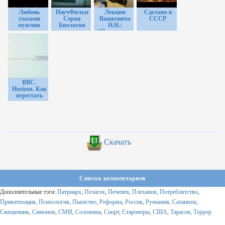
Любовь
НаучФильм
Лекции
Сделано в
глазами
Серия
Вашкевича
СССР
мужчин
Биология
Н.Н.:
"Прояснение
смысла"
BBC.
Horizon. Как
перестать
тревожиться
и стать
счастливым?
Скачать
Список комментариев
Дополнительные тэги:
Патриарх
,
Пелагея
,
Печенев
,
Плеханов
,
Потреблятство
,
Приватизация
,
Психология
,
Пьянство
,
Реформа
,
Россия
,
Румыния
,
Сатанизм
,
Священник
,
Симонов
,
СМИ
,
Соломина
,
Спорт
,
Староверы
,
США
,
Тарасов
,
Террор