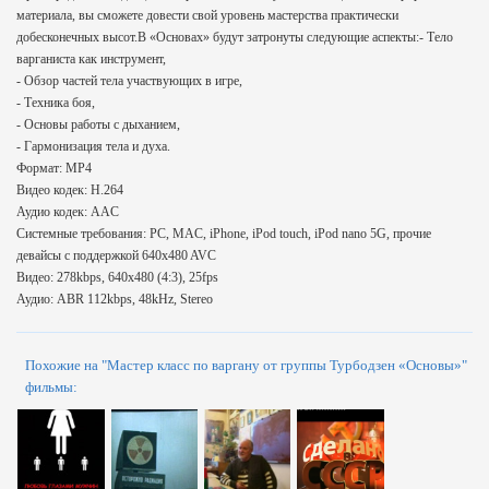
материала, вы сможете довести свой уровень мастерства практически
добесконечных высот.В «Основах» будут затронуты следующие аспекты:- Тело
варганиста как инструмент,
- Обзор частей тела участвующих в игре,
- Техника боя,
- Основы работы с дыханием,
- Гармонизация тела и духа.
Формат: MP4
Видео кодек: H.264
Аудио кодек: AAC
Системные требования: PC, MAC, iPhone, iPod touch, iPod nano 5G, прочие
девайсы с поддержкой 640x480 AVC
Видео: 278kbps, 640x480 (4:3), 25fps
Аудио: ABR 112kbps, 48kHz, Stereo
Похожие на "Мастер класс по варгану от группы Турбодзен «Основы»"
фильмы: