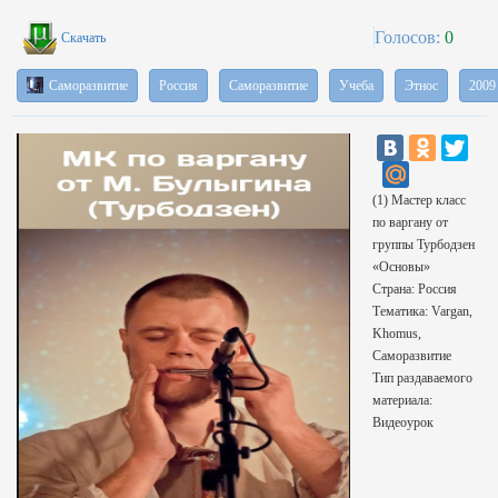
Голосов:
0
Скачать
Саморазвитие
Россия
Саморазвитие
Учеба
Этнос
2009
(1) Мастер класс
по варгану от
группы Турбодзен
«Основы»
Страна: Россия
Тематика: Vargan,
Khomus,
Саморазвитие
Тип раздаваемого
материала:
Видеоурок