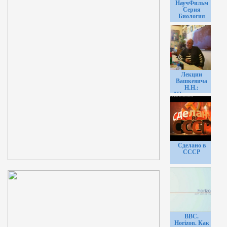
НаучФильм
Серия
Биология
Лекции
Вашкевича
Н.Н.:
"Прояснение
смысла"
Сделано в
СССР
BBC.
Horizon. Как