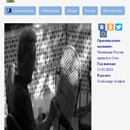
Саморазвитие
Либерализм
Медиа
Россия
HD качество
Оригинальное
название:
Читающая Россия
пришла в Сеть
Год выхода:
11.01.2014
В ролях:
Александр Асафов