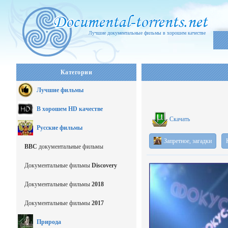
Лучшие документальные фильмы в хорошем качестве
Категории
Лучшие фильмы
В хорошем HD качестве
Скачать
Русские фильмы
Запретное, загадки
BBC
документальные фильмы
Документальные фильмы
Discovery
Документальные фильмы
2018
Документальные фильмы
2017
Природа