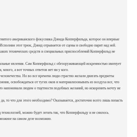
енитого американского фокусника Дэвида Копперфильда, которое он впервые
Исполняя этот трюк, Дэвид отрывается от сцены и свободно парит над ней.
каких технических средств и специальных приспособлений Копперфильд не
мальные явления. Сам Копперфильд с обезоруживающей искренностью именует
 много, а вот точных ответов нет ни у кого.
 человечества. Но во все времена люди страстно желали двигать предметы
яния, освобождаться от тугих оков и материализовывать из воздуха все, что
сто напоминали людям о тщетности подобных желаний, но искоренить мечту не
да, то что для этого необходимо? Оказывается, достаточно всего лишь попасть
 технологией, можно будет летать так, что Копперфильду и не снилось.
озможное на самом деле возможно.