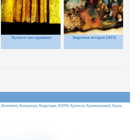
То,что от нас скрывают
Запретная история (2013)
,
Континент
,
Концлагерь
,
Коррупция
,
КПРФ
,
Крепость
,
Криминальный
,
Крым
,