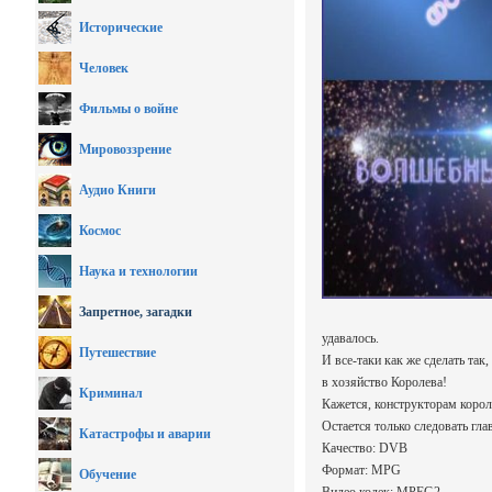
Исторические
Человек
Фильмы о войне
Мировоззрение
Аудио Книги
Космос
Наука и технологии
Запретное, загадки
удавалось.
Путешествие
И все-таки как же сделать та
в хозяйство Королева!
Криминал
Кажется, конструкторам короле
Остается только следовать гла
Катастрофы и аварии
Качество: DVB
Формат: MPG
Обучение