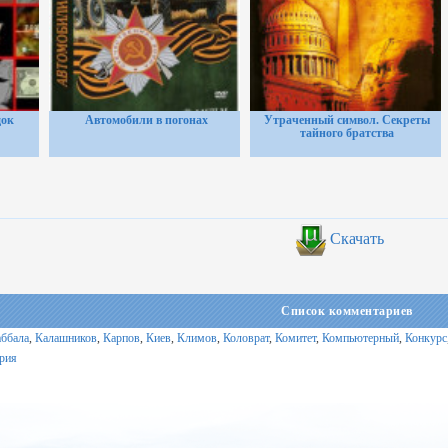
док
Автомобили в погонах
Утраченный символ. Секреты
тайного братства
Скачать
Список комментариев
ббала
,
Калашников​
,
Карпов
,
Киев
,
Климов
,
Коловрат
,
Комитет
,
Компьютерный
,
Конкурс
рия