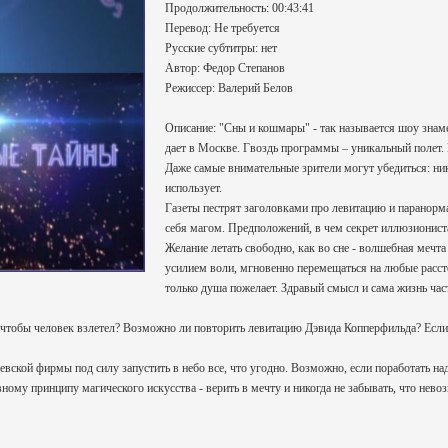
Продолжительность: 00:43:41
Перевод: Не требуется
Русские субтитры: нет
Автор: Федор Степанов
Режиссер: Валерий Белов
Описание: "Сны и кошмары" - так называется шоу знам
дает в Москве. Гвоздь программы – уникальный полет. 
Даже самые внимательные зрители могут убедиться: ни
использует.
Газеты пестрят заголовками про левитацию и паранор
себя магом. Предположений, в чем секрет иллюзиониста,
Желание летать свободно, как во сне - волшебная мечта
усилием воли, мгновенно перемещаться на любые рассто
только душа пожелает. Здравый смысл и сама жизнь ча
к, чтобы человек взлетел? Возможно ли повторить левитацию Дэвида Копперфильда? Если 
вской фирмы под силу запустить в небо все, что угодно. Возможно, если поработать над
вному принципу магического искусства - верить в мечту и никогда не забывать, что нев