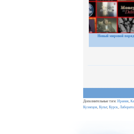
Новый мировой поря
Дополнительные тэги:
Ирания
,
Ка
Кузнецов
,
Культ
,
Курск
,
Лаборато