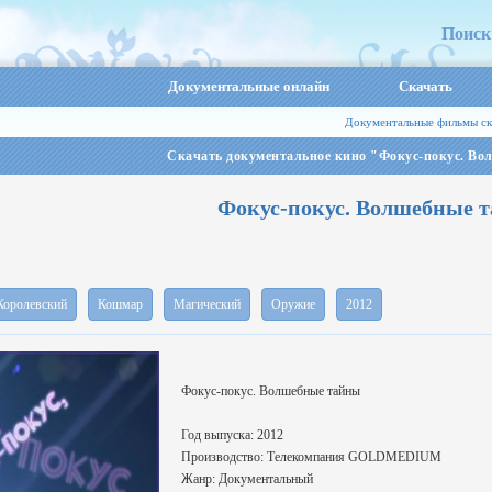
Поиск
Документальные онлайн
Скачать
Документальные фильмы ск
Скачать документальное кино "Фокус-покус. Во
Фокус-покус. Волшебные 
Королевский
Кошмар
Магический
Оружие
2012
Фокус-покус. Волшебные тайны
Год выпуска: 2012
Производство: Телекомпания GOLDMEDIUM
Жанр: Документальный