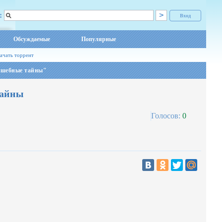
:
Вход
Обсуждаемые
Популярные
ачать торрент
лшебные тайны"
тайны
Голосов:
0