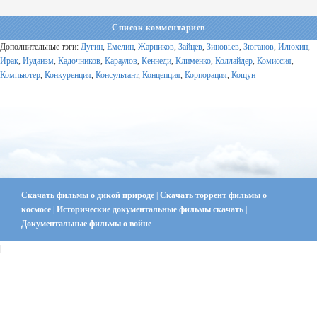
Список комментариев
Дополнительные тэги:
Дугин
,
Емелин
,
Жарников
,
Зайцев
,
Зиновьев
,
Зюганов
,
Илюхин
,
Ирак
,
Иудаизм
,
Кадочников
,
Караулов
,
Кеннеди
,
Клименко
,
Коллайдер
,
Комиссия
,
Компьютер
,
Конкуренция
,
Консультант
,
Концепция
,
Корпорация
,
Кощун
Скачать фильмы о дикой природе
|
Скачать торрент фильмы о
космосе
|
Исторические документальные фильмы скачать
|
Документальные фильмы о войне
|