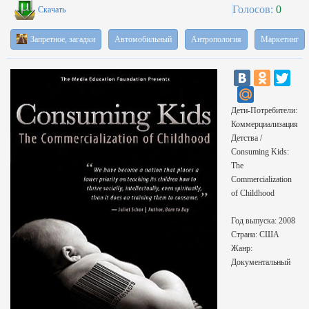
Голосов:
0
Скачать
Запретное, загадки
Автомобильный
Антропология
Маркетинг
Дети-Потребители:
Коммерциализация
Детства /
Consuming Kids:
The
Commercialization
of Childhood
Год выпуска: 2008
Страна: США
Жанр:
Документальный