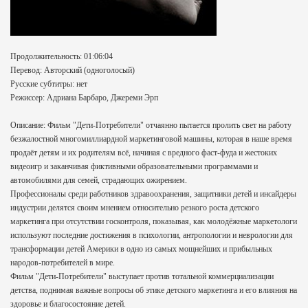
Продолжительность: 01:06:04
Перевод: Авторский (одноголосый)
Русские субтитры: нет
Режиссер: Адриана Барбаро, Джереми Эрп
Описание: Фильм "Дети-Потребители" отчаянно пытается пролить свет на работу
безжалостной многомиллиардной маркетинговой машины, которая в наше время
продаёт детям и их родителям всё, начиная с вредного фаст-фуда и жестоких
видеоигр и заканчивая фиктивными образовательными программами и
автомобилями для семей, страдающих ожирением.
Профессионалы среди работников здравоохранения, защитники детей и инсайдеры
индустрии делятся своим мнением относительно резкого роста детского
маркетинга при отсутствии госконтроля, показывая, как молодёжные маркетологи
используют последние достижения в психологии, антропологии и неврологии для
трансформации детей Америки в одно из самых мощнейших и прибыльных
народов-потребителей в мире.
Фильм "Дети-Потребители" выступает против тотальной коммерциализации
детства, поднимая важные вопросы об этике детского маркетинга и его влияния на
здоровье и благосостояние детей.