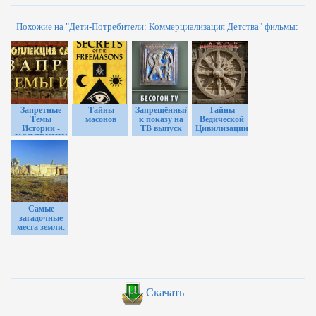
Похожие на "Дети-Потребители: Коммерциализация Детства" фильмы:
Запретные
Тайны
Запрещённый
Тайны
Темы
масонов
к показу на
Ведической
Истории -
ТВ выпуск
Цивилизации
КОЛЛЕКЦИЯ
DVD
фильмов
Самые
загадочные
места земли.
Скачать