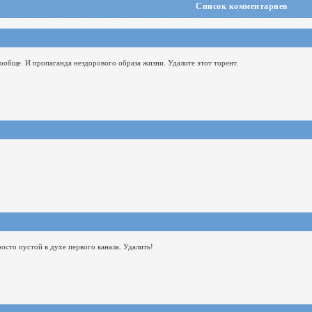
Список комментариев
вообще. И пропаганда нездорового образа жизни. Удалите этот торент.
росто пустой в духе первого канала. Удалить!