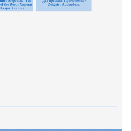
нига Мертвых / The
Дух времени. Приложение /
 of the Dead (Хироки
Zeitgeist. Addendum.
Юкари Хаяши)