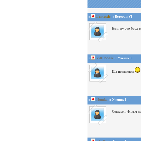
::
Fantastic
:: Ветеран VI
Блин ну это бред 
::
ViRUSSEX
:: Ученик I
Ща поглазеюм
::
Humka
:: Ученик I
Согласен, фильм п