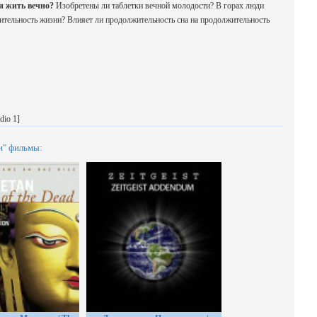
 жить вечно?
Изобретены ли таблетки вечной молодости? В горах люди
тельность жизни? Влияет ли продолжительность сна на продолжительность
dio 1]
и" фильмы: