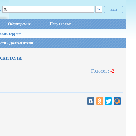
:
Вход
Обсуждаемые
Популярные
ачать торрент
сти / Долгожители"
гожители
Голосов:
-2