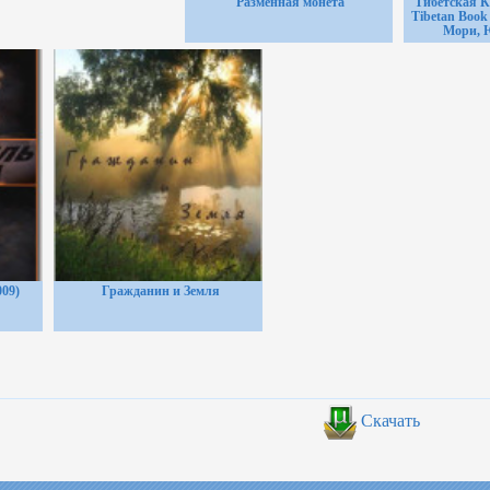
Разменная монета
Тибетская К
Tibetan Book
Мори, 
09)
Гражданин и Земля
Скачать