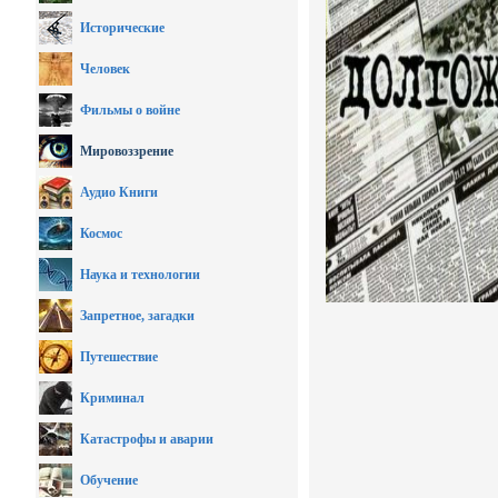
Исторические
Человек
Фильмы о войне
Мировоззрение
Аудио Книги
Космос
Наука и технологии
Запретное, загадки
Путешествие
Криминал
Катастрофы и аварии
Обучение