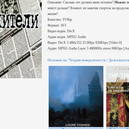
Описание: Сколько лет должен жить человек?
Можно ли
живут дольше? Влияют ли занятия спортом на продолжи
жизни?
Качество: TVRip
Формат: AVI
Видео кодек: DivX
Аудио кодек: MPEG Audio
Видео: DivX 3 480x352 25.00fps 928Kbps [Video 0]
Аудио: MPEG Audio Layer 3 48000Hz stereo 96Kbps [Au
Похожие на "Теория невероятности / Долгожител