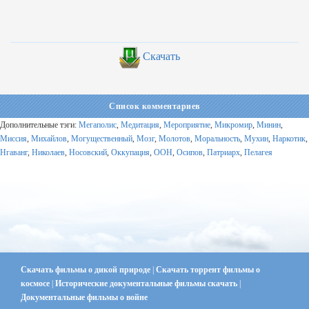
Скачать
Список комментариев
Дополнительные тэги:
Мегаполис
,
Медитация
,
Мероприятие
,
Микромир
,
Минин
,
Миссия
,
Михайлов
,
Могущественный
,
Мозг
,
Молотов
,
Моральность
,
Мухин
,
Наркотик
,
Нгаванг
,
Николаев
,
Носовский
,
Оккупация
,
ООН
,
Осипов
,
Патриарх
,
Пелагея
Скачать фильмы о дикой природе
|
Скачать торрент фильмы о
космосе
|
Исторические документальные фильмы скачать
|
Документальные фильмы о войне