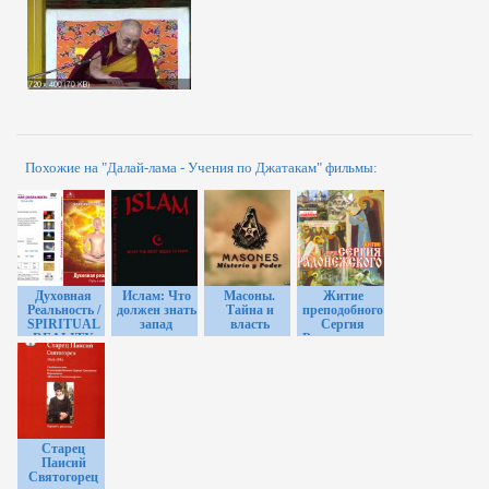
Похожие на "Далай-лама - Учения по Джатакам" фильмы:
Духовная
Ислам: Что
Масоны.
Житие
Реальность /
должен знать
Тайна и
преподобного
SPIRITUAL
запад
власть
Сергия
REALITY
Радонежского
Старец
Паисий
Святогорец