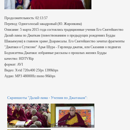
Продолжительность: 02:13:57
Перевод: Одноголосый закадровый (Ю. Жиронкина)
Описание: 5 марта 2015 года состоялись традиционные учения Его Святейшество
Далай-ламы по Джаткам (повествованиям о предыдущих рождениях Будды
Шакьямуни) в главном храме Дхарамсалы. Его Святейшество зачитал фрагменты
"Джатаки о Сутасоме" Арья Шура - Гирлянда джатак, или Сказания о подвигах
Бодхисаттвы.Джатаки: избранные рассказы о прошлых жизнях Будды
качество: HDTVRip
формат: AVI
Видео: Xvid 720x400 25fps 1399kbps
Аудио: MP3 48000Hz mono 96kbps
Скриншоты "Далай-лама - Учения по Джатакам":