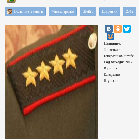
Политика и деньги
Министерство
Шойгу
Шурыгин
2012
Название:
Зачистка в
генеральном штабе
Год выхода:
2012
В ролях:
Владислав
Шурыгин