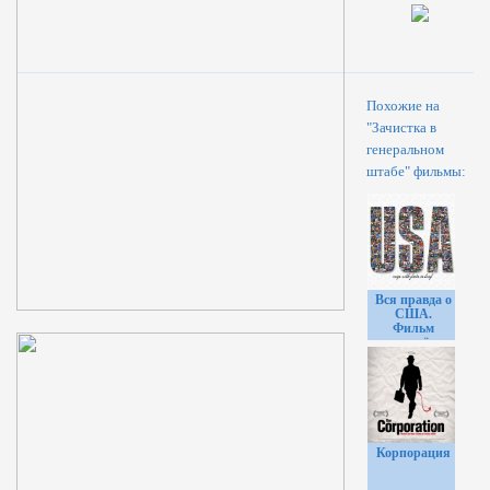
Похожие на
"Зачистка в
генеральном
штабе" фильмы:
Вся правда о
США.
Фильм
запрещён к
показу в
США
Корпорация