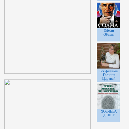
Обман
Обамы
Все фильмы
Галины
Царевой
ХОЗЯЕВА
ДЕНЕГ