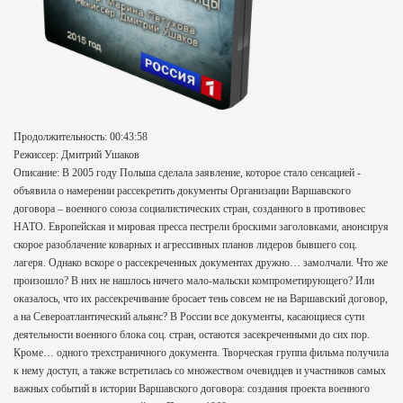
Продолжительность: 00:43:58
Режиссер: Дмитрий Ушаков
Описание: В 2005 году Польша сделала заявление, которое стало сенсацией -
объявила о намерении рассекретить документы Организации Варшавского
договора – военного союза социалистических стран, созданного в противовес
НАТО. Европейская и мировая пресса пестрели броскими заголовками, анонсируя
скорое разоблачение коварных и агрессивных планов лидеров бывшего соц.
лагеря. Однако вскоре о рассекреченных документах дружно… замолчали. Что же
произошло? В них не нашлось ничего мало-мальски компрометирующего? Или
оказалось, что их рассекречивание бросает тень совсем не на Варшавский договор,
а на Североатлантический альянс? В России все документы, касающиеся сути
деятельности военного блока соц. стран, остаются засекреченными до сих пор.
Кроме… одного трехстраничного документа. Творческая группа фильма получила
к нему доступ, а также встретилась со множеством очевидцев и участников самых
важных событий в истории Варшавского договора: создания проекта военного