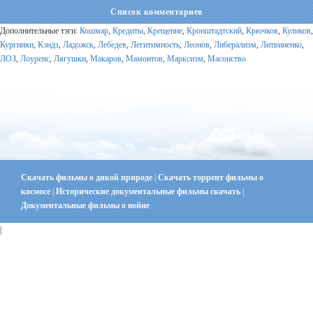
Список комментариев
Дополнительные тэги:
Кошмар
,
Кредиты
,
Крещение
,
Кронштадтский
,
Крючков
,
Куликов
,
Кургинян
,
Кэндз
,
Ладожск
,
Лебедев
,
Легитимность
,
Леонов
,
Либерализм
,
Литвиненко
,
ЛОЗ
,
Лоуренс
,
Лягушки
,
Макаров
,
Мамонтов
,
Марксизм
,
Масонство
Скачать фильмы о дикой природе
|
Скачать торрент фильмы о
космосе
|
Исторические документальные фильмы скачать
|
Документальные фильмы о войне
|