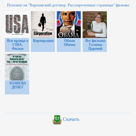
Похожие на "Варшавский договор. Рассекреченные страницы" фильмы:
Вся правда о
Корпорация
Обман
Все фильмы
США.
Обамы
Галины
Фильм
Царевой
запрещён к
показу в
США
ХОЗЯЕВА
ДЕНЕГ
Скачать