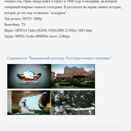
альянса соц. стран, ввода войск в Прагу в 1968 году и заседания, на котором
товарищей впервые назвали господами. В результате на экране оживет история,
которая до сих пор оставалась "за кадром".
Тип релиза: HDTV 1080р
Контейнер: TS
Видео: MPEG4 Video (H264) 1920x1080 25.00fps 5845 kbps
Аудио: MPEG Audio 48000Hz stereo 224kbps
Скриншоты "Варшавский договор. Рассекреченные страницы":