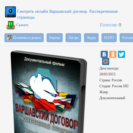
Смотреть онлайн Варшавский договор. Рассекреченные
страницы
Голосов:
0
Скачать
Политика и деньги
Европа
Лагерь
Лидер
НАТО
Россия
Дата выхода:
20/05/2015
Страна: Россия
Студия: Россия HD
Жанр:
Документальный