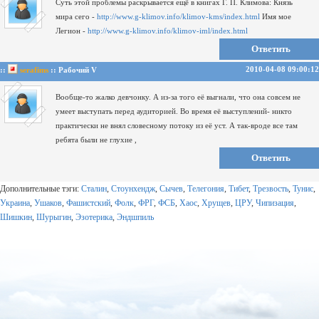
Суть этой проблемы раскрывается ещё в книгах Г. П. Климова:
Князь
мира сего -
http://www.g-klimov.info/klimov-kms/index.html
Имя мое
Легион -
http://www.g-klimov.info/klimov-iml/index.html
Ответить
2010-04-08 09:00:12
::
serafims
:: Рабочий V
Вообще-то жалко девчонку.
А из-за того её выгнали, что она совсем не
умеет выступать перед аудиторией.
Во время её выступлений- никто
практически не внял словесному потоку из её уст.
А так-вроде все там
ребята были не глухие ,
Ответить
Дополнительные тэги:
Сталин
,
Стоунхендж
,
Сычев
,
Телегония
,
Тибет
,
Трезвость
,
Тунис
,
Украина
,
Ушаков
,
Фашистский
,
Фолк
,
ФРГ
,
ФСБ
,
Хаос
,
Хрущев
,
ЦРУ
,
Чипизация
,
Шишкин
,
Шурыгин
,
Эзотерика
,
Эндшпиль