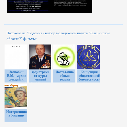
Похожие на "Содомия - выбор молодежной палаты Челябинской
области?" фильмы:
Зазнобин
аудиотреки
Достаточно
Концепция
В.М. - архив
от курса
общая
общественной
лекций и
лекций
теория
безопастности
выступлений
К.П.Петрова
управления.
(Петров
ДОТУ. КОБ.
Константин
+
Павлович)
Приложение.
[2004,
документальный,учебный,
DVDRip]
Интервенция
в Украину