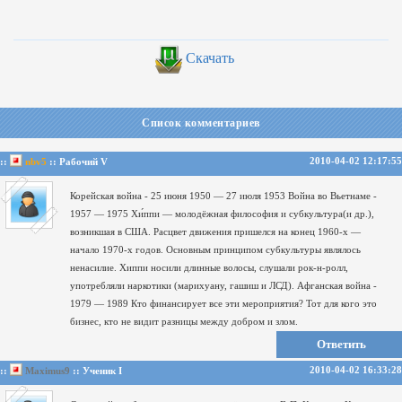
Скачать
Список комментариев
2010-04-02 12:17:55
::
nbv5
:: Рабочий V
Корейская война - 25 июня 1950 — 27 июля 1953
Война во Вьетнаме -
1957 — 1975
Хи́ппи — молодёжная философия и субкультура(и др.),
возникшая в США. Расцвет движения пришелся на конец 1960-х —
начало 1970-х годов.
Основным принципом субкультуры являлось
ненасилие. Хиппи носили длинные волосы, слушали рок-н-ролл,
употребляли наркотики (марихуану, гашиш и ЛСД).
Афганская война -
1979 — 1989
Кто финансирует все эти мероприятия?
Тот для кого это
бизнес, кто не видит разницы между добром и злом.
Ответить
2010-04-02 16:33:28
::
Maximus9
:: Ученик I