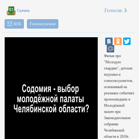
Голосов:
3
Скачать
КОБ
Гомосексуализм
Фильм про
"Молодую
гвардию", детские
игрушки и
гомосексуалистов,
основанный на
реальных событиях
произошедших в
Молодёжной
палате при
Законодательном
собрании
Челябинской
области в 2010г.