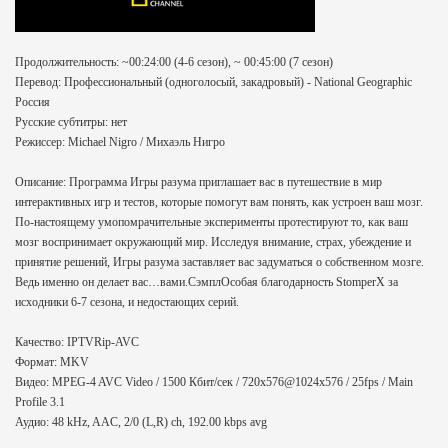
Продолжительность: ~00:24:00 (4-6 сезон), ~ 00:45:00 (7 сезон)
Перевод: Профессиональный (одноголосый, закадровый) - National Geographic
Россия
Русские субтитры: нет
Режиссер: Michael Nigro / Михаэль Нигро
Описание: Программа Игры разума приглашает вас в путешествие в мир
интерактивных игр и тестов, которые помогут вам понять, как устроен ваш мозг.
По-настоящему умопомрачительные эксперименты протестируют то, как ваш
мозг воспринимает окружающий мир. Исследуя внимание, страх, убеждение и
принятие решений, Игры разума заставляет вас задуматься о собственном мозге.
Ведь именно он делает вас…вами.СэмплОсобая благодарность StomperX за
исходники 6-7 сезона, и недостающих серий.
Качество: IPTVRip-AVC
Формат: MKV
Видео: MPEG-4 AVC Video / 1500 Кбит/сек / 720х576@1024х576 / 25fps / Main
Profile 3.1
Аудио: 48 kHz, AAC, 2/0 (L,R) ch, 192.00 kbps avg