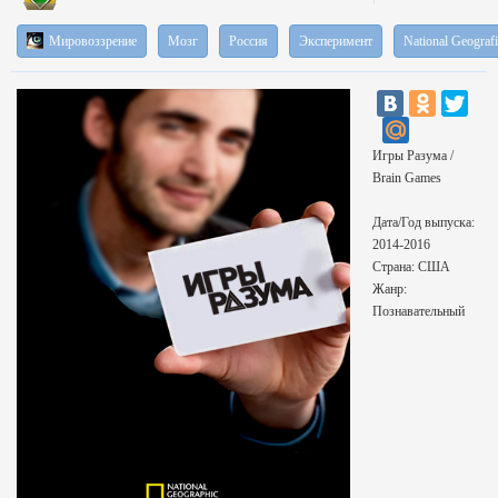
Мировоззрение
Мозг
Россия
Эксперимент
National Geografi
Игры Разума /
Brain Games
Дата/Год выпуска:
2014-2016
Страна: США
Жанр:
Познавательный