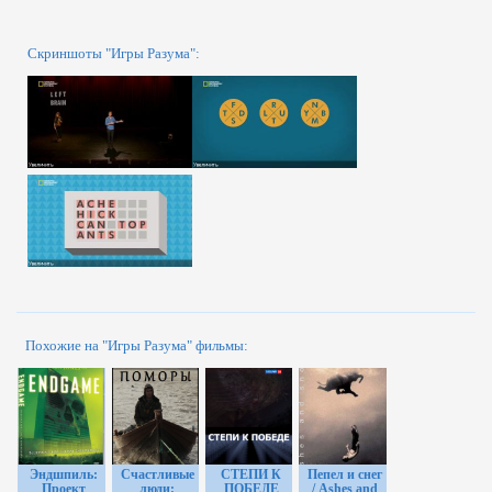
Скриншоты "Игры Разума":
Похожие на "Игры Разума" фильмы:
Эндшпиль:
Счастливые
СТЕПИ К
Пепел и снег
Проект
люди:
ПОБЕДЕ
/ Ashes and