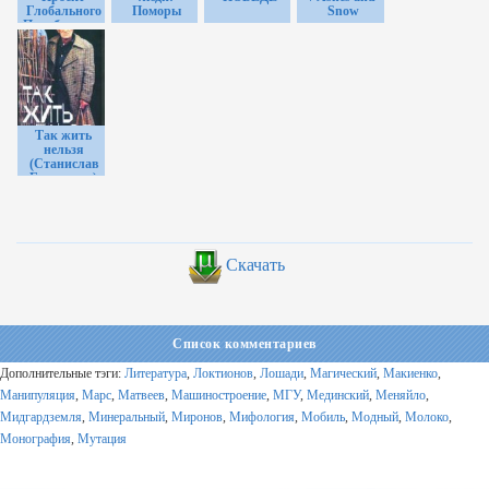
Глобального
Поморы
Snow
Порабощения
(Alex Jones)
[2007 г.,
документальный
фильм,
MKV]
Так жить
нельзя
(Станислав
Говорухин)
Скачать
Список комментариев
Дополнительные тэги:
Литература
,
Локтионов
,
Лошади
,
Магический
,
Макиенко
,
Манипуляция
,
Марс
,
Матвеев
,
Машиностроение
,
МГУ
,
Мединский
,
Меняйло
,
Мидгардземля
,
Минеральный
,
Миронов
,
Мифология
,
Мобиль
,
Модный
,
Молоко
,
Монография
,
Мутация