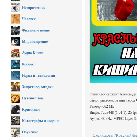
Исторические
Человек
Фильмы о войне
Мировоззрение
Аудио Книги
Космос
Наука и технологии
Запретное, загадки
отличился сержант Александр
Путешествие
было присвоено звание Героя С
Размер: 662 МБ
Криминал
Видео: 720x448 (1.61:1), 25 fps
Аудио: 48 kHz, MPEG Layer 3, 
Катастрофы и аварии
Обучение
Скриншоты "Красный фла