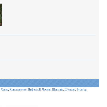
,
Хакер
,
Християнство
,
Цифровой
,
Чеченя
,
Шекспир
,
Шукшин
,
Эгрегор
,