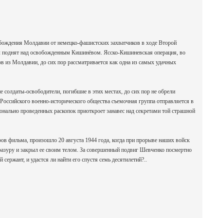
вобождения Молдавии от немецко-фашистских захватчиков в ходе Второй
ыл поднят над освобожденным Кишинёвом. Ясско-Кишиневская операция, во
 из Молдавии, до сих пор рассматривается как одна из самых удачных
е солдаты-освободители, погибшие в этих местах, до сих пор не обрели
 Российского военно-исторического общества съемочная группа отправляется в
онально проведенных раскопок приоткроет занавес над секретами той страшной
ов фильма, произошло 20 августа 1944 года, когда при прорыве наших войск
разуру и закрыл ее своим телом. За совершенный подвиг Шевченко посмертно
сержант, и удастся ли найти его спустя семь десятилетий?..