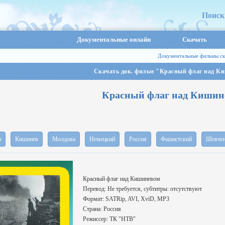
Поиск
Документальные онлайн
Скачать
Документальные фильмы ск
Скачать док. фильм "Красный флаг над К
Красный флаг над Кишин
а
Кишинев
Молдова
Немецкий
Россия
Фашистский
Шевче
Красный флаг над Кишиневом
Перевод: Не требуется, cубтитры: отсутствуют
Формат: SATRip, AVI, XviD, MP3
Страна: Россия
Режиссер: ТК "НТВ"