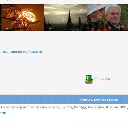
аг над Кишиневом" фильмы:
Скачать
Список комментариев
,
Тесла
,
Трансерфинг
,
Тунгусский
,
Уинстон
,
Усатов
,
Фастфуд
,
Философия
,
Франция
,
ФРС
ония