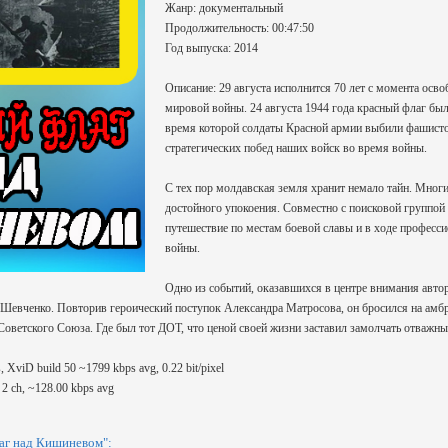
Жанр: документальный
Продолжительность: 00:47:50
Год выпуска: 2014
Описание: 29 августа исполнится 70 лет с момента ос
мировой войны. 24 августа 1944 года красный флаг б
время которой солдаты Красной армии выбили фашистов
стратегических побед наших войск во время войны.
С тех пор молдавская земля хранит немало тайн. Многи
достойного упокоения. Совместно с поисковой группой
путешествие по местам боевой славы и в ходе професси
войны.
Одно из событий, оказавшихся в центре внимания автор
 Шевченко. Повторив героический поступок Александра Матросова, он бросился на амб
оветского Союза. Где был тот ДОТ, что ценой своей жизни заставил замолчать отважный 
, XviD build 50 ~1799 kbps avg, 0.22 bit/pixel
2 ch, ~128.00 kbps avg
г над Кишиневом":