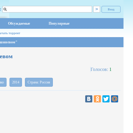
:
Вход
Обсуждаемые
Популярные
ачать торрент
ишиневом"
евом
Голосов:
1
нко
2014
Страна: Россия