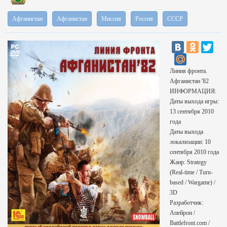
Афганистан
Афганистан
Миссия
Россия
СССР
Линия фронта.
Афганистан '82
ИНФОРМАЦИЯ:
Даты выхода игры:
13 сентября 2010
года
Даты выхода
локализации: 10
сентября 2010 года
Жанр: Strategy
(Real-time / Turn-
based / Wargame) /
3D
Разработчик:
Апейрон /
Battlefront.com /