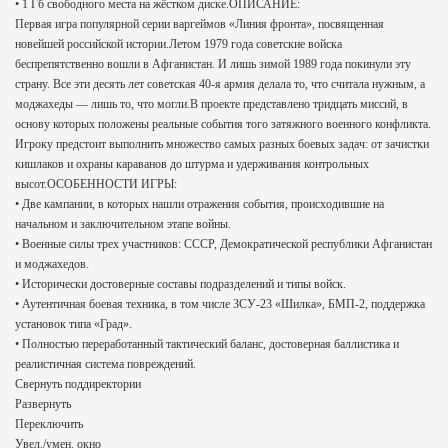
• 1 Гб свободного места на жёстком диске.ОПИСАНИЕ:
Первая игра популярной серии варгеймов «Линия фронта», посвященная
новейшей российской истории.Летом 1979 года советские войска
беспрепятственно вошли в Афганистан. И лишь зимой 1989 года покинули эту
страну. Все эти десять лет советская 40-я армия делала то, что считала нужным, а
моджахеды — лишь то, что могли.В проекте представлено тридцать миссий, в
основу которых положены реальные события того затяжного военного конфликта.
Игроку предстоит выполнить множество самых разных боевых задач: от зачистки
кишлаков и охраны караванов до штурма и удерживания контрольных
высот.ОСОБЕННОСТИ ИГРЫ:
• Две кампании, в которых нашли отражения события, происходившие на
начальном и заключительном этапе войны.
• Военные силы трех участников: СССР, Демократической республики Афганистан
и моджахедов.
• Исторически достоверные составы подразделений и типы войск.
• Аутентичная боевая техника, в том числе ЗСУ-23 «Шилка», БМП-2, поддержка
установок типа «Град».
• Полностью переработанный тактический баланс, достоверная баллистика и
реалистичная система повреждений.
Свернуть поддиректории
Развернуть
Переключить
Увел./умен. окно