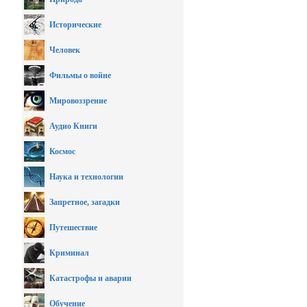
Исторические
Человек
Фильмы о войне
Мировоззрение
Аудио Книги
Космос
Наука и технологии
Запретное, загадки
Путешествие
Криминал
Катастрофы и аварии
Обучение