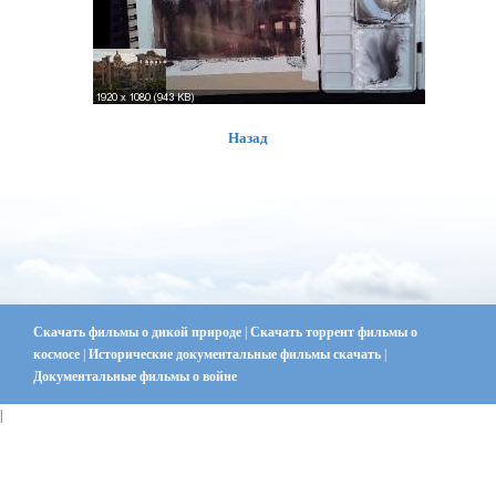
Назад
Скачать фильмы о дикой природе
|
Скачать торрент фильмы о
космосе
|
Исторические документальные фильмы скачать
|
Документальные фильмы о войне
|