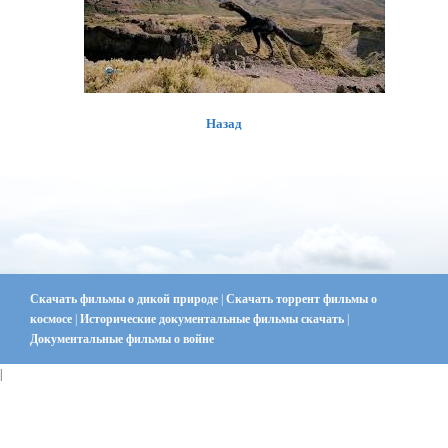
Назад
Скачать фильмы о дикой природе
|
Скачать торрент фильмы о
космосе
|
Исторические документальные фильмы скачать
|
Документальные фильмы о войне
|