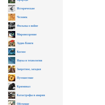
Исторические
Человек
Фильмы о войне
Мировоззрение
Аудио Книги
Космос
Наука и технологии
Запретное, загадки
Путешествие
Криминал
Катастрофы и аварии
Обучение