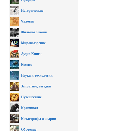
Исторические
Человек
Фильмы о войне
Мировоззрение
Аудио Книги
Космос
Наука и технологии
Запретное, загадки
Путешествие
Криминал
Катастрофы и аварии
Обучение