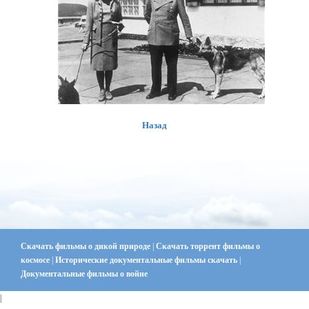
Назад
Скачать фильмы о дикой природе
|
Скачать торрент фильмы о
космосе
|
Исторические документальные фильмы скачать
|
Документальные фильмы о войне
|