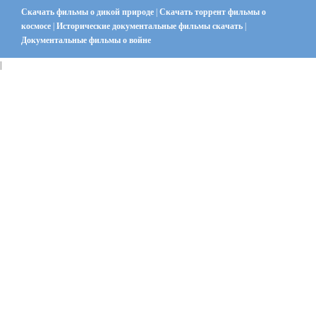
Скачать фильмы о дикой природе
|
Скачать торрент фильмы о
космосе
|
Исторические документальные фильмы скачать
|
Документальные фильмы о войне
|