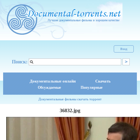
Лучшие документальные фильмы в хорошем качестве
Вход
Поиск:
Документальные онлайн
Скачать
Обсуждаемые
Популярные
Документальные фильмы скачать торрент
36832.jpg